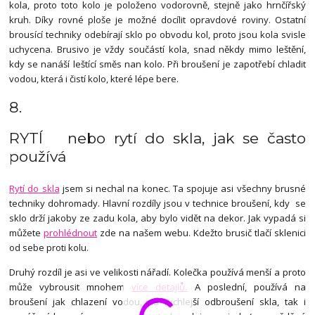
kola, proto toto kolo je položeno vodorovně, stejně jako hrnčířský
kruh. Díky rovné ploše je možné docílit opravdové roviny. Ostatní
brousící techniky odebírají sklo po obvodu kol, proto jsou kola svisle
uchycena. Brusivo je vždy součástí kola, snad někdy mimo leštění,
kdy se nanáší leštící směs nan kolo. Při broušení je zapotřebí chladit
vodou, která i čistí kolo, které lépe bere.
8.
RYTÍ nebo rytí do skla, jak se často
používá
Rytí do skla
jsem si nechal na konec. Ta spojuje asi všechny brusné
techniky dohromady. Hlavní rozdíly jsou v technice broušení, kdy se
sklo drží jakoby ze zadu kola, aby bylo vidět na dekor. Jak vypadá si
můžete
prohlédnout
zde na našem webu. Kdežto brusič tlačí sklenici
od sebe proti kolu.
Druhý rozdíl je asi ve velikosti nářadí. Kolečka používá menší a proto
může vybrousit mnohem
více detajlů.
A poslední, používá na
broušení jak chlazení vodou, na rychlejší odbroušení skla, tak i