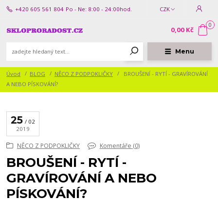
+420 605 561 804
Po - Ne: 8:00 - 24:00hod.
CZK
0
0,00 Kč
Menu
Úvod
BLOG
NĚCO Z PODPOKLIČKY
BROUŠENÍ - RYTÍ - GRAVÍROVÁNÍ
A NEBO PÍSKOVÁNÍ?
25
02
2019
NĚCO Z PODPOKLIČKY
Komentáře (0)
BROUŠENÍ - RYTÍ -
GRAVÍROVÁNÍ A NEBO
PÍSKOVÁNÍ?