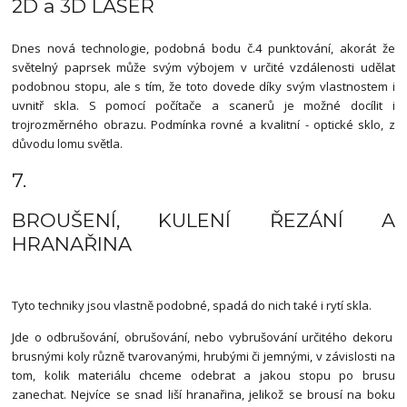
2D a 3D LASER
Dnes nová technologie, podobná bodu č.4 punktování, akorát že
světelný paprsek může svým výbojem v určité vzdálenosti udělat
podobnou stopu, ale s tím, že toto dovede díky svým vlastnostem i
uvnitř skla. S pomocí počítače a scanerů je možné docílit i
trojrozměrného obrazu. Podmínka rovné a kvalitní - optické sklo, z
důvodu lomu světla.
7.
BROUŠENÍ, KULENÍ ŘEZÁNÍ A
HRANAŘINA
Tyto techniky jsou vlastně podobné, spadá do nich také i rytí skla.
Jde o odbrušování, obrušování, nebo vybrušování určitého dekoru
brusnými koly různě tvarovanými, hrubými či jemnými, v závislosti na
tom, kolik materiálu chceme odebrat a jakou stopu po brusu
zanechat. Nejvíce se snad liší hranařina, jelikož se brousí na boku