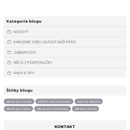
Kategorie blogu
NOVOTY
KAM JSME VYJELI UKÁZAT NAŠÍ PRÁCI
ZAJÍMAVOSTI
NĚCO Z PODPOKLIČKY
RADY A TIPY
Štítky blogu
dárek pro muže
přání k narozeninám
text na sklenici
dárek pro ženu
dárek pro maminku
dárek k výročí
KONTAKT