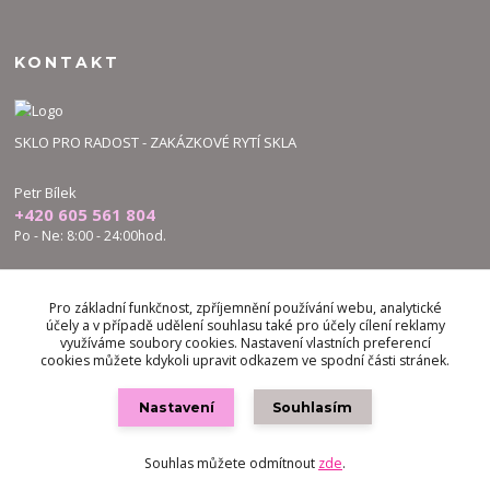
KONTAKT
SKLO PRO RADOST - ZAKÁZKOVÉ RYTÍ SKLA
Petr Bílek
+420 605 561 804
Po - Ne: 8:00 - 24:00hod.
bilek.petr@skloproradost.cz
Pro základní funkčnost, zpříjemnění používání webu, analytické
účely a v případě udělení souhlasu také pro účely cílení reklamy
využíváme soubory cookies. Nastavení vlastních preferencí
cookies můžete kdykoli upravit odkazem ve spodní části stránek.
Nastavení
Souhlasím
Vytvořeno na
Eshop-rychle.cz
Souhlas můžete odmítnout
zde
.
google8ee7c2f5fb36fde3.html