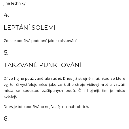
jiné techniky.
4.
LEPTÁNÍ SOLEMI
Zde se používá podobně jako u pískování.
5.
TAKZVANÉ PUNKTOVÁNÍ
Dříve hojně používané ale ručně. Dnes již strojně, mašinkou ze které
vyjíždí či vystřeluje něco jako ze šicího stroje vidiový hrot a vztváří
místa se spoustou zaštípaných bodů. Čím hojněji, tím je místo
světlejší.
Dnes je toto používáno nejčastěji na náhrobcích.
6.