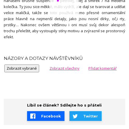
nanášení brusné suspenze / petrolej, olej a smirek / na měděná
kolečka. Ty jsou sice měkké, málo vydrží, ale dají se tvarovat a udělat
velice maličká, takže se toto používá mimo přesné ornamentální
práce hlavně na nejmenší detajly, jako jsou nosní dírky, oč,i rty,
prstíky… Nakonec ovšem většinou i oni musí svůj dekor alespoň
trochu přeleštit, aby vystoupily stíny motivu a zvýraznil se prostorový
efekt.
NÁZORY A DOTAZY NÁVŠTĚVNÍKŮ
Zobrazit všechny
Přidat komentář
Líbil se článek? Sdílejte ho s přáteli
Facebook
Twitter