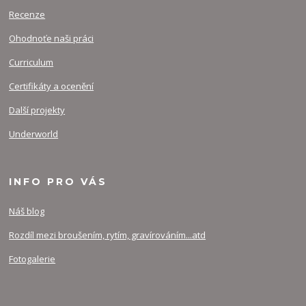
Recenze
Ohodnoťe naši práci
Curriculum
Certifikáty a ocenění
Další projekty
Underworld
INFO PRO VÁS
Náš blog
Rozdíl mezi broušením, rytím, gravírováním...atd
Fotogalerie