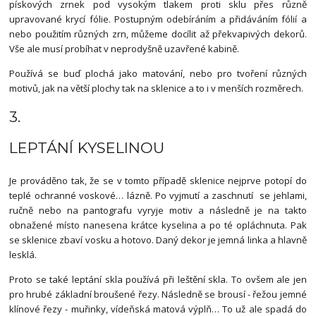
pískových zrnek pod vysokým tlakem proti sklu přes různě
upravované krycí fólie. Postupným odebíráním a přidáváním fólií a
nebo použitím různých zrn, můžeme docílit až překvapivých dekorů.
Vše ale musí probíhat v neprodyšně uzavřené kabině.
Používá se buď plochá jako matování, nebo pro tvoření různých
motivů, jak na větší plochy tak na sklenice a to i v menších rozměrech.
3.
LEPTÁNÍ KYSELINOU
Je prováděno tak, že se v tomto případě sklenice nejprve potopí do
teplé ochranné voskové… lázně. Po vyjmutí a zaschnutí se jehlami,
ručně nebo na pantografu vyryje motiv a následně je na takto
obnažené místo nanesena krátce kyselina a po té opláchnuta. Pak
se sklenice zbaví vosku a hotovo. Daný dekor je jemná linka a hlavně
lesklá.
Proto se také leptání skla používá při leštění skla. To ovšem ale jen
pro hrubé základní broušené řezy. Následně se brousí - řežou jemné
klínové řezy - muřinky, vídeňská matová výplň… To už ale spadá do