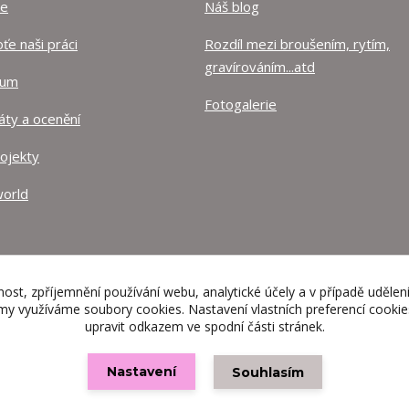
ze
Náš blog
e naši práci
Rozdíl mezi broušením, rytím,
gravírováním...atd
lum
Fotogalerie
káty a ocenění
rojekty
orld
nost, zpříjemnění používání webu, analytické účely a v případě udělen
lamy využíváme soubory cookies. Nastavení vlastních preferencí cooki
upravit odkazem ve spodní části stránek.
Nastavení
Souhlasím
Vytvořeno na
Eshop-rychle.cz