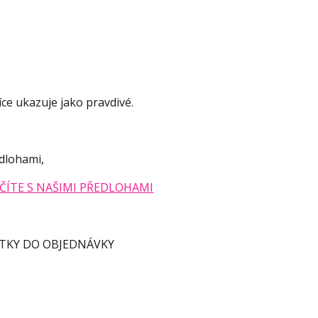
íce ukazuje jako pravdivé.
edlohami,
AČÍTE S NAŠIMI PŘEDLOHAMI
 FOTKY DO OBJEDNÁVKY