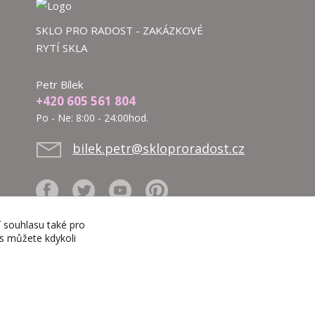
SKLO PRO RADOST - ZAKÁZKOVÉ
RYTÍ SKLA
Petr Bílek
+420 605 561 804
Po - Ne: 8:00 - 24:00hod.
bilek.petr@skloproradost.cz
í souhlasu také pro
es můžete kdykoli