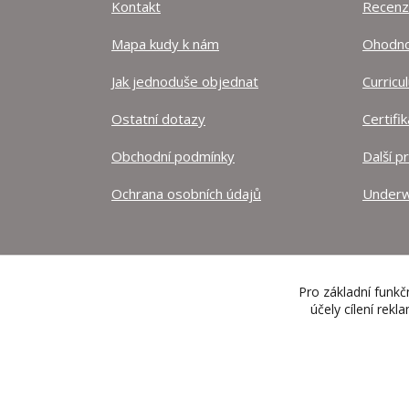
Kontakt
Recen
Mapa kudy k nám
Ohodnoť
Jak jednoduše objednat
Curricu
Ostatní dotazy
Certifi
Obchodní podmínky
Další p
Ochrana osobních údajů
Underw
Pro základní funkč
účely cílení rek