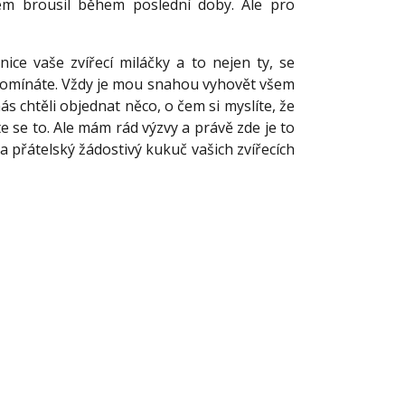
sem brousil během poslední doby. Ale pro
nice vaše zvířecí miláčky a to nejen ty, se
vzpomínáte. Vždy je mou snahou vyhovět všem
ás chtěli objednat něco, o čem si myslíte, že
e se to. Ale mám rád výzvy a právě zde je to
a přátelský žádostivý kukuč vašich zvířecích