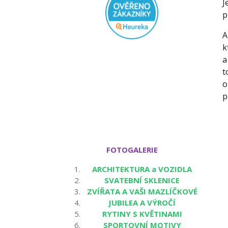
J
p
A
k
a
t
o
p
FOTOGALERIE
ARCHITEKTURA a VOZIDLA
SVATEBNÍ SKLENICE
ZVÍŘATA A VAŠI MAZLÍČKOVÉ
JUBILEA A VÝROČÍ
RYTINY S KVĚTINAMI
SPORTOVNÍ MOTIVY