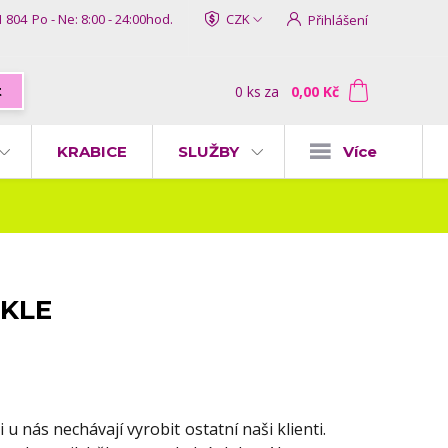
1 804
Po - Ne: 8:00 - 24:00hod.
CZK
Přihlášení
0
ks
za
0,00 Kč
t
KRABICE
SLUŽBY
Více
SKLE
 u nás nechávají vyrobit ostatní naši klienti.