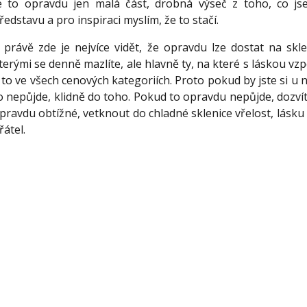
e to opravdu jen malá část, drobná výseč z toho, co j
ředstavu a pro inspiraci myslím, že to stačí.
 právě zde je nejvíce vidět, že opravdu lze dostat na skle
terými se denně mazlíte, ale hlavně ty, na které s láskou 
 to ve všech cenových kategoriích. Proto pokud by jste si u n
o nepůjde, klidně do toho. Pokud to opravdu nepůjde, dozvít
pravdu obtížné, vetknout do chladné sklenice vřelost, lásku 
řátel.