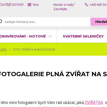
ČASTĚJŠÍ DOTAZY
Více
Nevíte si rady?
+420 605 56
Zavolejte.
Hleda
GRAVÍROVÁNÍ - HOTOVÉ
SVATEBNÍ SKLENIČKY
KORŮ
FOTO ZVÍŘATA & MAZLÍČKOVÉ
FOTOGALERIE PLNÁ ZVÍŘAT NA 
 této mini fotogalerii bych Vám rád ukázal, jaká
ZVÍŘÁTKA
si