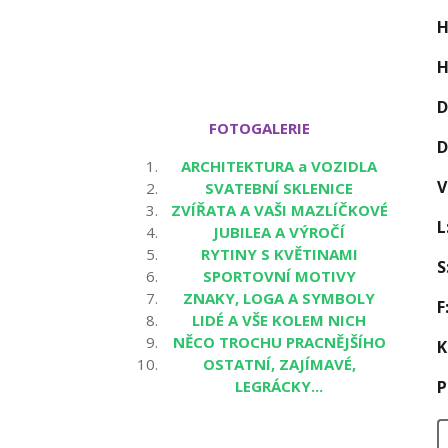
H
H
FOTOGALERIE
D
ARCHITEKTURA a VOZIDLA
V
SVATEBNÍ SKLENICE
ZVÍŘATA A VAŠI MAZLÍČKOVÉ
L
JUBILEA A VÝROČÍ
RYTINY S KVĚTINAMI
S
SPORTOVNÍ MOTIVY
ZNAKY, LOGA A SYMBOLY
F
LIDÉ A VŠE KOLEM NICH
NĚCO TROCHU PRACNĚJŠÍHO
K
OSTATNÍ, ZAJÍMAVÉ,
LEGRÁCKY...
P