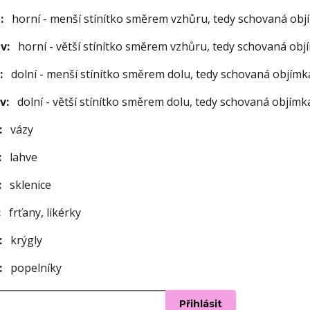
:
horní - menší stínítko směrem vzhůru, tedy schovaná obj
v:
horní - větší stínítko směrem vzhůru, tedy schovaná obj
D:
dolní - menší stínítko směrem dolu, tedy schovaná objím
v:
dolní - větší stínítko směrem dolu, tedy schovaná objím
:
vázy
:
lahve
:
sklenice
:
frťany, likérky
:
krýgly
:
popelníky