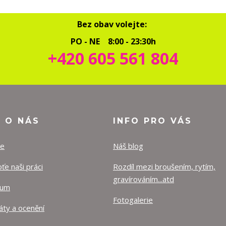
Bez obav volejte:
PO - NE 8:00 - 23:30h
+420 605 561 804
O O NÁS
INFO PRO VÁS
ze
Náš blog
e naši práci
Rozdíl mezi broušením, rytím,
gravírováním...atd
lum
Fotogalerie
káty a ocenění