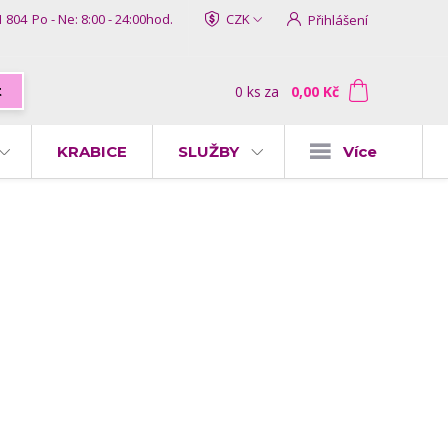
1 804
Po - Ne: 8:00 - 24:00hod.
CZK
Přihlášení
0
ks
za
0,00 Kč
t
KRABICE
SLUŽBY
Více