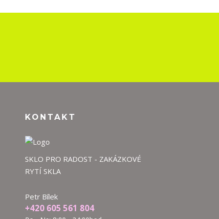
KONTAKT
SKLO PRO RADOST - ZAKÁZKOVÉ
RYTÍ SKLA
Petr Bílek
+420 605 561 804