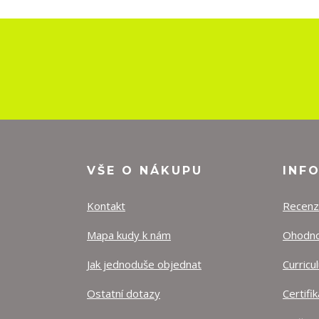
VŠE O NÁKUPU
INF
Kontakt
Recen
Mapa kudy k nám
Ohodnoť
Jak jednoduše objednat
Curricu
Ostatní dotazy
Certifi