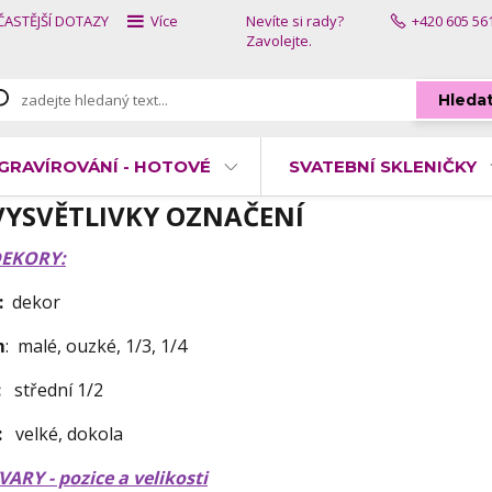
ČASTĚJŠÍ DOTAZY
Více
Nevíte si rady?
+420 605 56
Zavolejte.
Hleda
GRAVÍROVÁNÍ - HOTOVÉ
SVATEBNÍ SKLENIČKY
VYSVĚTLIVKY OZNAČENÍ
EKORY:
:
dekor
m
: malé, ouzké, 1/3, 1/4
:
střední 1/2
v:
velké, dokola
VARY - pozice a velikosti