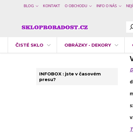
BLOG
KONTAKT
O OBCHODU
INFO O NÁS
NEJ
ČISTÉ SKLO
OBRÁZKY - DEKORY
D
INFOBOX : jste v časovém
presu?
d
s
T