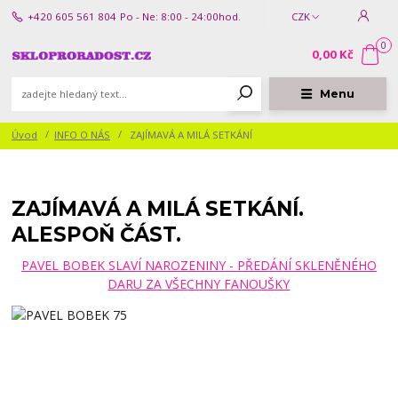
+420 605 561 804
Po - Ne: 8:00 - 24:00hod.
CZK
0
0,00 Kč
Menu
Úvod
INFO O NÁS
ZAJÍMAVÁ A MILÁ SETKÁNÍ
ZAJÍMAVÁ A MILÁ SETKÁNÍ.
ALESPOŇ ČÁST.
PAVEL BOBEK SLAVÍ NAROZENINY - PŘEDÁNÍ SKLENĚNÉHO
DARU ZA VŠECHNY FANOUŠKY