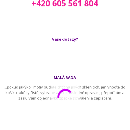
+420 605 561 804
Vaše dotazy?
MALÁ RADA
...pokud jakýkoli motiv budete chtít na jiných sklenicích, jen vhoďte do
košíku také ty čisté, vybrané a já to následně opravím, přepočítám a
zašlu Vám objednávku zpět ke schválení a zaplacení.