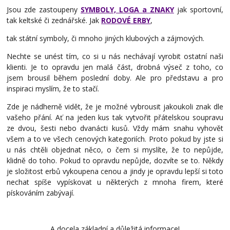
Jsou zde zastoupeny
SYMBOLY, LOGA a ZNAKY
jak sportovní,
tak keltské či zednářské. Jak
RODOVÉ ERBY
,
tak státní symboly, či mnoho jiných klubových a zájmových.
Nechte se unést tím, co si u nás nechávají vyrobit ostatní naši
klienti. Je to opravdu jen malá část, drobná výseč z toho, co
jsem brousil během poslední doby. Ale pro představu a pro
inspiraci myslím, že to stačí.
Zde je nádherně vidět, že je možné vybrousit jakoukoli znak dle
vašeho přání. Ať na jeden kus tak vytvořit přátelskou soupravu
ze dvou, šesti nebo dvanácti kusů. Vždy mám snahu vyhovět
všem a to ve všech cenových kategoriích. Proto pokud by jste si
u nás chtěli objednat něco, o čem si myslíte, že to nepůjde,
klidně do toho. Pokud to opravdu nepůjde, dozvíte se to. Někdy
je složitost erbů vykoupena cenou a jindy je opravdu lepší si toto
nechat spíše vypískovat u některých z mnoha firem, které
pískováním zabývají.
A docela základní a důležitá informace!