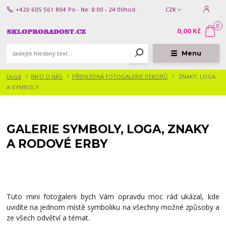
+420 605 561 804
Po - Ne: 8:00 - 24:00hod.
CZK
0
0,00 Kč
Menu
Úvod
INFO O NÁS
PŘEHLEDNÁ FOTOGALERIE DEKORŮ
ZNAKY, LOGA
A SYMBOLY
GALERIE SYMBOLY, LOGA, ZNAKY
A RODOVÉ ERBY
Tuto mini fotogalerii bych Vám opravdu moc rád ukázal, kde
uvidíte na jednom místě symboliku na všechny možné způsoby a
ze všech odvětví a témat.