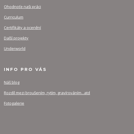
Ohodnoťe naši práci
Curriculum
Certifikáty a ocenění
Další projekty
Underworld
INFO PRO VÁS
Náš blog
Rozdíl mezi broušením, rytím, gravírováním...atd
Fotogalerie