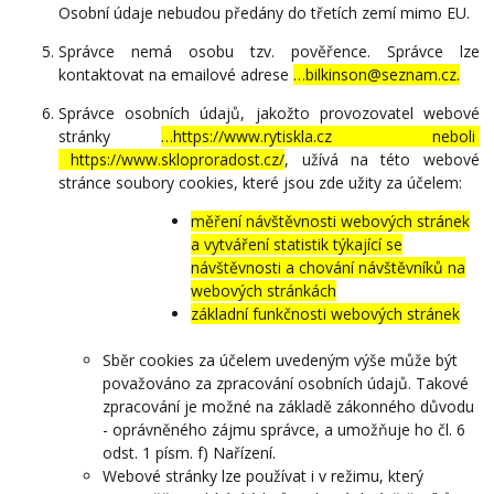
Osobní údaje nebudou předány do třetích zemí mimo EU.
Správce nemá osobu tzv. pověřence. Správce lze
kontaktovat na emailové adrese
…bilkinson@seznam.cz.
Správce osobních údajů, jakožto provozovatel webové
stránky
…https://www.rytiskla.cz neboli
https://www.skloproradost.cz/
, užívá na této webové
stránce soubory cookies, které jsou zde užity za účelem:
měření návštěvnosti webových stránek
a vytváření statistik týkající se
návštěvnosti a chování návštěvníků na
webových stránkách
základní funkčnosti webových stránek
Sběr cookies za účelem uvedeným výše může být
považováno za zpracování osobních údajů. Takové
zpracování je možné na základě zákonného důvodu
- oprávněného zájmu správce, a umožňuje ho čl. 6
odst. 1 písm. f) Nařízení.
Webové stránky lze používat i v režimu, který