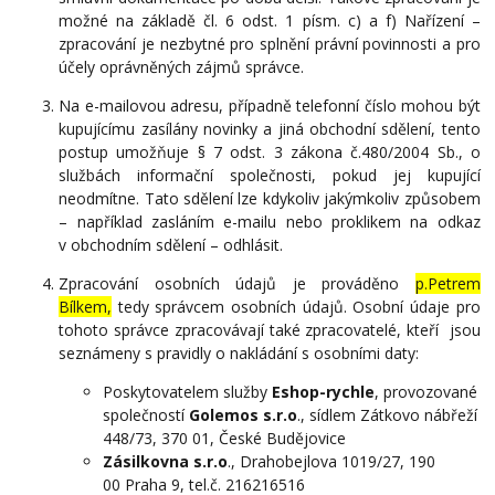
možné na základě čl. 6 odst. 1 písm. c) a f) Nařízení –
zpracování je nezbytné pro splnění právní povinnosti a pro
účely oprávněných zájmů správce.
Na e-mailovou adresu, případně telefonní číslo mohou být
kupujícímu zasílány novinky a jiná obchodní sdělení, tento
postup umožňuje § 7 odst. 3 zákona č.480/2004 Sb., o
službách informační společnosti, pokud jej kupující
neodmítne. Tato sdělení lze kdykoliv jakýmkoliv způsobem
– například zasláním e-mailu nebo proklikem na odkaz
v obchodním sdělení – odhlásit.
Zpracování osobních údajů je prováděno
p.Petrem
Bílkem,
tedy správcem osobních údajů. Osobní údaje pro
tohoto správce zpracovávají také zpracovatelé, kteří jsou
seznámeny s pravidly o nakládání s osobními daty:
Poskytovatelem služby
Eshop-rychle
, provozované
společností
Golemos s.r.o
., sídlem Zátkovo nábřeží
448/73, 370 01, České Budějovice
Zásilkovna s.r.o
., Drahobejlova 1019/27, 190
00 Praha 9, tel.č. 216216516