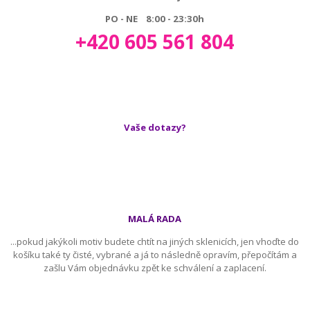
PO - NE 8:00 - 23:30h
+420 605 561 804
Vaše dotazy?
MALÁ RADA
...pokud jakýkoli motiv budete chtít na jiných sklenicích, jen vhoďte do
košíku také ty čisté, vybrané a já to následně opravím, přepočítám a
zašlu Vám objednávku zpět ke schválení a zaplacení.