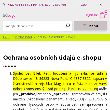
+420 605 561 804
Po - Ne: 8:00 - 24:00hod.
CZK
0
0,00 Kč
Menu
Úvod
O OBCHODU
OCHRANA OSOBNÍCH ÚDAJŮ
Ochrana osobních údajů e-shopu
………
Společnost Bílek Petr, broušení a rytí skla, se sídlem
Děpoltovice 48, 36225 Nová Role, IČ 1387 3822, zapsan v
živnostenském rejstříku Magistrátu města Karlovy Vary,
odbor živnostenský úřad pod č.j.: žú/U9192/2009Hoj
(dále
jen
„prodávající“
nebo
„správce“
) zpracovává ve smyslu
nařízení Evropského parlamentu a Rady (EU) č. 2016/679 o
ochraně fyzických osob v souvislosti se zpracováním
osobních údajů a o volném pohybu těchto údajů a o