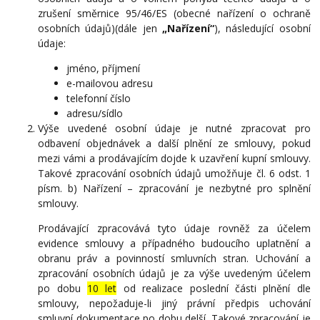
zrušení směrnice 95/46/ES (obecné nařízení o ochraně
osobních údajů)(dále jen
„Nařízení“
), následující osobní
údaje:
jméno, příjmení
e-mailovou adresu
telefonní číslo
adresu/sídlo
Výše uvedené osobní údaje je nutné zpracovat pro
odbavení objednávek a další plnění ze smlouvy, pokud
mezi vámi a prodávajícím dojde k uzavření kupní smlouvy.
Takové zpracování osobních údajů umožňuje čl. 6 odst. 1
písm. b) Nařízení – zpracování je nezbytné pro splnění
smlouvy.
Prodávající zpracovává tyto údaje rovněž za účelem
evidence smlouvy a případného budoucího uplatnění a
obranu práv a povinností smluvních stran. Uchování a
zpracování osobních údajů je za výše uvedeným účelem
po dobu
10 let
od realizace poslední části plnění dle
smlouvy, nepožaduje-li jiný právní předpis uchování
smluvní dokumentace po dobu delší. Takové zpracování je