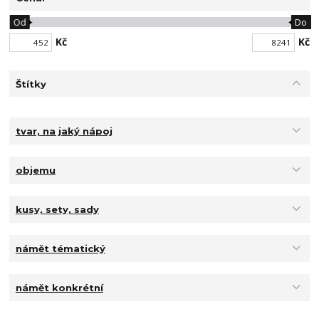
Od
Do
Kč
Kč
Štítky
tvar, na jaký nápoj
objemu
kusy, sety, sady
námět tématický
námět konkrétní