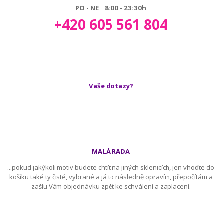
PO - NE 8:00 - 23:30h
+420 605 561 804
Vaše dotazy?
MALÁ RADA
...pokud jakýkoli motiv budete chtít na jiných sklenicích, jen vhoďte do
košíku také ty čisté, vybrané a já to následně opravím, přepočítám a
zašlu Vám objednávku zpět ke schválení a zaplacení.