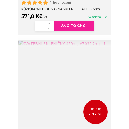
1 hodnocení
RŮŽIČKA WILD 01, VARNÁ SKLENICE LATTE 260ml
571,0 Kč
/
ks
Skladem 9 ks
ANO TO CHCI
680,0 Kč
- 12 %