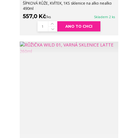
ŠÍPKOVÁ RŮŽE, KVÍTEK, 1KS sklenice na alko nealko
490ml
557,0 Kč
/
ks
Skladem 2 ks
ANO TO CHCI