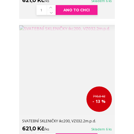
621,0 Kč
/
ks
Skladem 6 ks
ANO TO CHCI
710,0 Kč
- 13 %
SVATEBNÍ SKLENIČKY ikc200, VZ032.2m.p.d.
621,0 Kč
/
ks
Skladem 6 ks