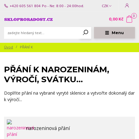
+420 605 561 804
Po - Ne: 8:00 - 24:00hod.
CZK
0
0,00 Kč
Menu
Úvod
PŘÁNÍ K
PŘÁNÍ K NAROZENINÁM,
VÝROČÍ, SVÁTKU...
Doplňte přání na vybrané vyryté sklenice a vytvořte dokonalý dar
k výročí...
narozeninová přání