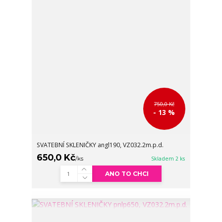
750,0 Kč
- 13 %
SVATEBNÍ SKLENIČKY angl190, VZ032.2m.p.d.
650,0 Kč
/
ks
Skladem 2 ks
ANO TO CHCI