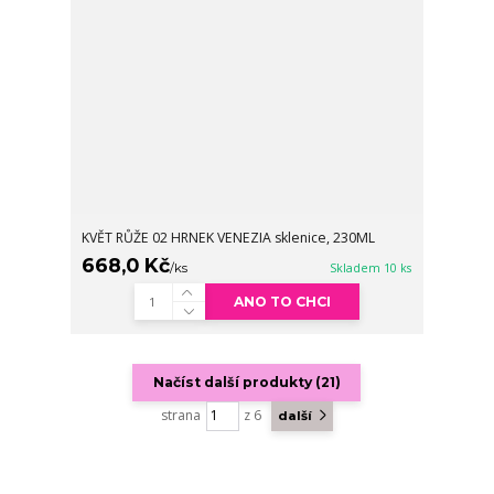
KVĚT RŮŽE 02 HRNEK VENEZIA sklenice, 230ML
668,0 Kč
/
ks
Skladem 10 ks
ANO TO CHCI
Načíst další produkty (21)
strana
z 6
další