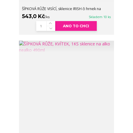
ŠÍPKOVÁ RŮŽE VISÍCÍ, sklenice IRISH či hrnek na
543,0 Kč
/
ks
Skladem 10 ks
ANO TO CHCI