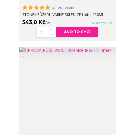
2 hodnocení
STONEK RŮŽE01, VARNÉ SKLENICE Latte, 250ML
543,0 Kč
/
ks
Skladem 1 ks
ANO TO CHCI