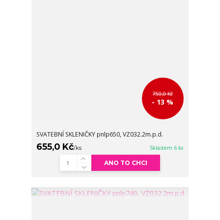
750,0 Kč
- 13 %
SVATEBNÍ SKLENIČKY pnlp650, VZ032.2m.p.d.
655,0 Kč
/
ks
Skladem 6 ks
ANO TO CHCI