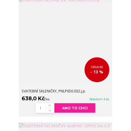
730,0 Kč
- 13 %
SVATEBNÍ SKLENIČKY, PNLP650.032.j.p.
638,0 Kč
/
ks
Skladem 6 ks
ANO TO CHCI