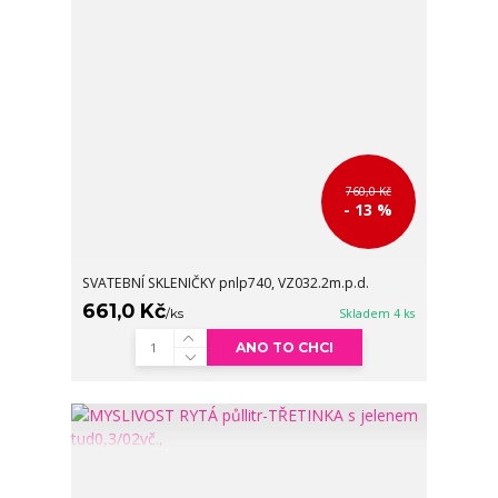
760,0 Kč
- 13 %
SVATEBNÍ SKLENIČKY pnlp740, VZ032.2m.p.d.
661,0 Kč
/
ks
Skladem 4 ks
ANO TO CHCI