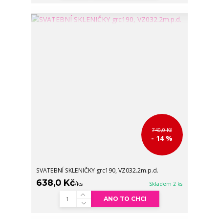
740,0 Kč
- 14 %
SVATEBNÍ SKLENIČKY grc190, VZ032.2m.p.d.
638,0 Kč
/
ks
Skladem 2 ks
ANO TO CHCI