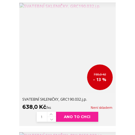
730,0 Kč
- 13 %
SVATEBNÍ SKLENIČKY, GRC190.032.j.p.
638,0 Kč
/
ks
Není skladem
ANO TO CHCI