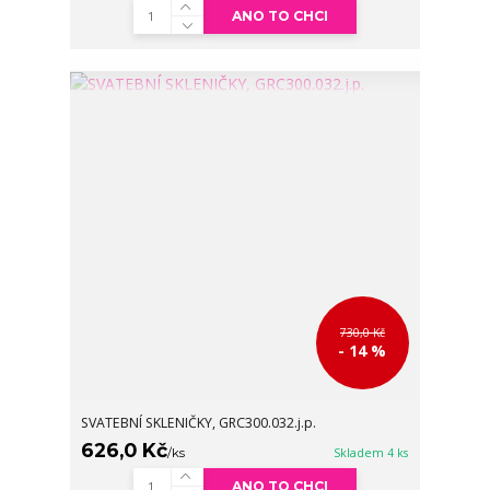
ANO TO CHCI
730,0 Kč
- 14 %
SVATEBNÍ SKLENIČKY, GRC300.032.j.p.
626,0 Kč
/
ks
Skladem 4 ks
ANO TO CHCI