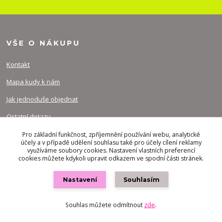
VŠE O NÁKUPU
Kontakt
Mapa kudy k nám
Jak jednoduše objednat
Ostatní dotazy
Obchodní podmínky
Pro základní funkčnost, zpříjemnění používání webu, analytické
účely a v případě udělení souhlasu také pro účely cílení reklamy
využíváme soubory cookies. Nastavení vlastních preferencí
Ochrana osobních údajů
cookies můžete kdykoli upravit odkazem ve spodní části stránek.
Nastavení
Souhlasím
INFO O NÁS
Souhlas můžete odmítnout
zde
.