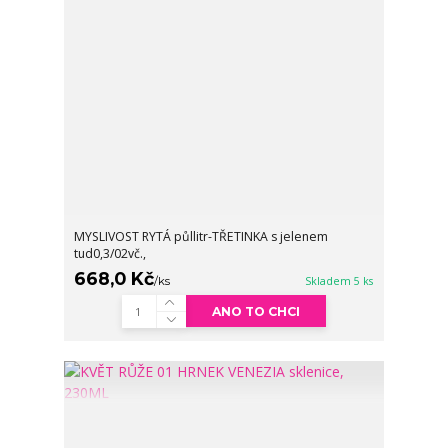
MYSLIVOST RYTÁ půllitr-TŘETINKA s jelenem
tud0,3/02vč.,
668,0 Kč
/
ks
Skladem 5 ks
ANO TO CHCI