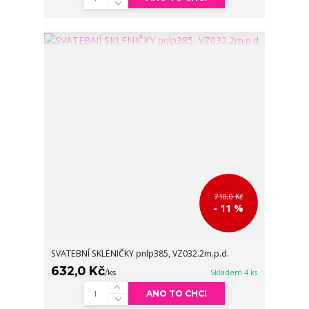
710,0 Kč
- 11 %
SVATEBNÍ SKLENIČKY pnlp385, VZ032.2m.p.d.
632,0 Kč
/
ks
Skladem 4 ks
ANO TO CHCI