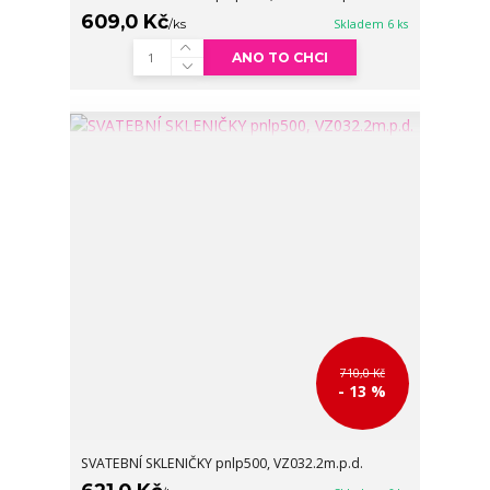
609,0 Kč
/
ks
Skladem 6 ks
ANO TO CHCI
710,0 Kč
- 13 %
SVATEBNÍ SKLENIČKY pnlp500, VZ032.2m.p.d.