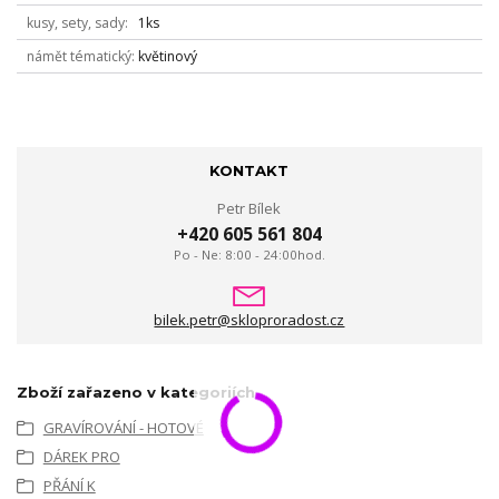
kusy, sety, sady
1ks
námět tématický
květinový
KONTAKT
Petr Bílek
+420 605 561 804
Po - Ne: 8:00 - 24:00hod.
bilek.petr@skloproradost.cz
Zboží zařazeno v kategoriích
GRAVÍROVÁNÍ - HOTOVÉ
DÁREK PRO
PŘÁNÍ K