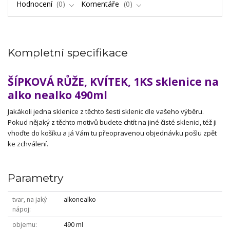
Hodnocení
0
Komentáře
0
Kompletní specifikace
ŠÍPKOVÁ RŮŽE, KVÍTEK, 1KS sklenice na
alko nealko 490ml
Jakákoli jedna sklenice z těchto šesti sklenic dle vašeho výběru.
Pokud nějaký z těchto motivů budete chtít na jiné čisté sklenici, též ji
vhoďte do košíku a já Vám tu přeopravenou objednávku pošlu zpět
ke zchválení.
Parametry
tvar, na jaký
alkonealko
nápoj
objemu
490 ml