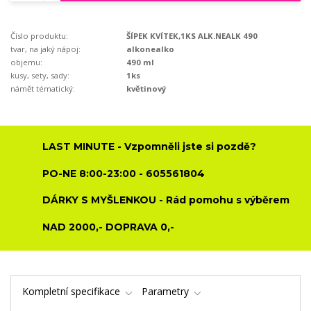
Číslo produktu:
ŠÍPEK KVÍTEK,1KS ALK.NEALK 490
tvar, na jaký nápoj:
alkonealko
objemu:
490 ml
kusy, sety, sady:
1ks
námět tématický:
květinový
LAST MINUTE - Vzpomněli jste si pozdě?
PO-NE 8:00-23:00 - 605561804
DÁRKY S MYŠLENKOU - Rád pomohu s výběrem
NAD 2000,- DOPRAVA 0,-
Kompletní specifikace
Parametry