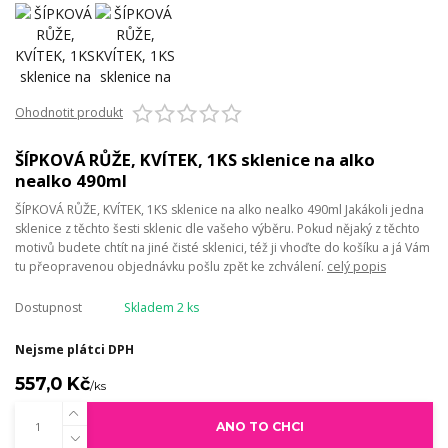
Ohodnotit produkt
ŠÍPKOVÁ RŮŽE, KVÍTEK, 1KS sklenice na alko
nealko 490ml
ŠÍPKOVÁ RŮŽE, KVÍTEK, 1KS sklenice na alko nealko 490ml Jakákoli jedna
sklenice z těchto šesti sklenic dle vašeho výběru. Pokud nějaký z těchto
motivů budete chtít na jiné čisté sklenici, též ji vhoďte do košíku a já Vám
tu přeopravenou objednávku pošlu zpět ke zchválení.
celý popis
Dostupnost
Skladem 2 ks
Nejsme plátci DPH
557,0 Kč
/
ks
ANO TO CHCI