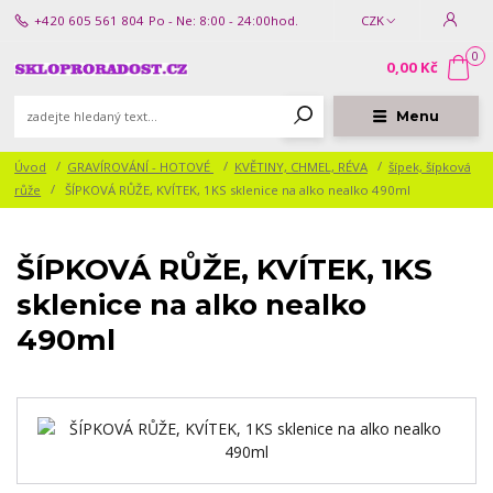
+420 605 561 804
Po - Ne: 8:00 - 24:00hod.
CZK
0
0,00 Kč
Menu
Úvod
GRAVÍROVÁNÍ - HOTOVÉ
KVĚTINY, CHMEL, RÉVA
šípek, šípková
růže
ŠÍPKOVÁ RŮŽE, KVÍTEK, 1KS sklenice na alko nealko 490ml
ŠÍPKOVÁ RŮŽE, KVÍTEK, 1KS
sklenice na alko nealko
490ml