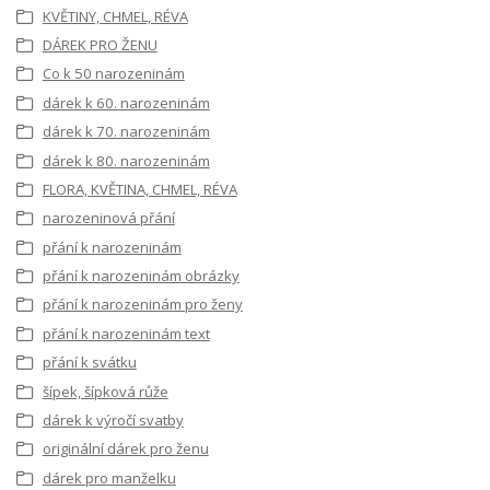
KVĚTINY, CHMEL, RÉVA
DÁREK PRO ŽENU
Co k 50 narozeninám
dárek k 60. narozeninám
dárek k 70. narozeninám
dárek k 80. narozeninám
FLORA, KVĚTINA, CHMEL, RÉVA
narozeninová přání
přání k narozeninám
přání k narozeninám obrázky
přání k narozeninám pro ženy
přání k narozeninám text
přání k svátku
šípek, šípková růže
dárek k výročí svatby
originální dárek pro ženu
dárek pro manželku