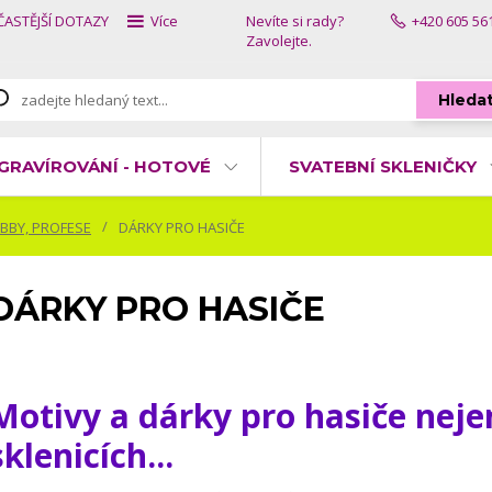
ČASTĚJŠÍ DOTAZY
Více
Nevíte si rady?
+420 605 56
Zavolejte.
Hleda
GRAVÍROVÁNÍ - HOTOVÉ
SVATEBNÍ SKLENIČKY
BBY, PROFESE
DÁRKY PRO HASIČE
DÁRKY PRO HASIČE
Motivy a dárky pro hasiče neje
sklenicích...