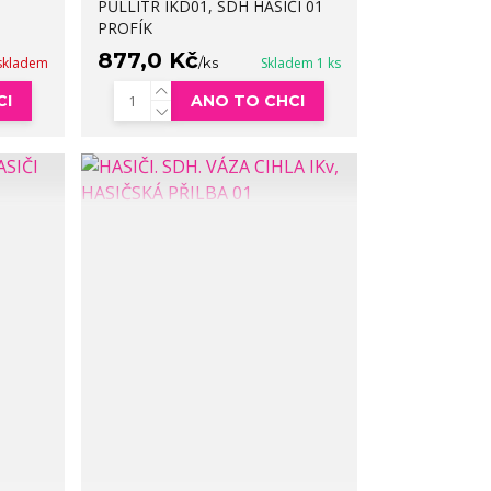
PŮLLITR IKD01, SDH HASIČI 01
PROFÍK
877,0 Kč
skladem
/
ks
Skladem 1 ks
CI
ANO TO CHCI