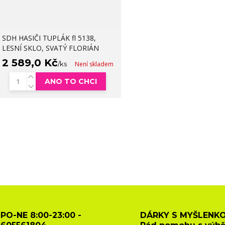
SDH HASIČI TUPLÁK fl 5138,
LESNÍ SKLO, SVATÝ FLORIÁN
2 589,0 Kč
/
ks
Není skladem
ANO TO CHCI
PO-NE 8:00-23:00 -
DÁRKY S MYŠLENKO