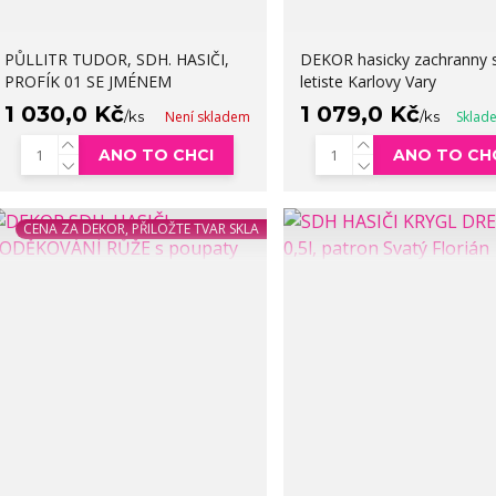
PŮLLITR TUDOR, SDH. HASIČI,
DEKOR hasicky zachranny 
PROFÍK 01 SE JMÉNEM
letiste Karlovy Vary
1 030,0 Kč
1 079,0 Kč
/
ks
Není skladem
/
ks
Sklad
ANO TO CHCI
ANO TO CH
CENA ZA DEKOR, PŘILOŽTE TVAR SKLA