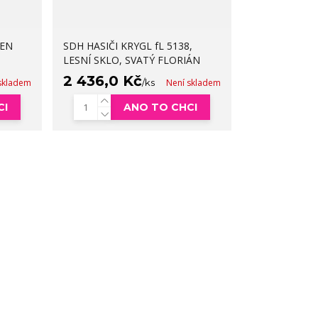
DEN
SDH HASIČI KRYGL fL 5138,
LESNÍ SKLO, SVATÝ FLORIÁN
2 436,0 Kč
skladem
/
ks
Není skladem
CI
ANO TO CHCI