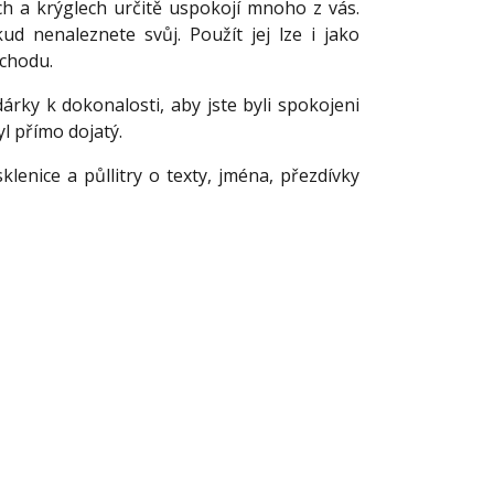
ch a krýglech určitě uspokojí mnoho z vás.
d nenaleznete svůj. Použít jej lze i jako
chodu.
árky k dokonalosti, aby jste byli spokojeni
yl přímo dojatý.
klenice a půllitry o texty, jména, přezdívky