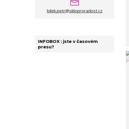
bilek.petr@skloproradost.cz
INFOBOX : jste v časovém
presu?