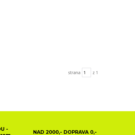
strana
z 1
U -
NAD 2000,- DOPRAVA 0,-