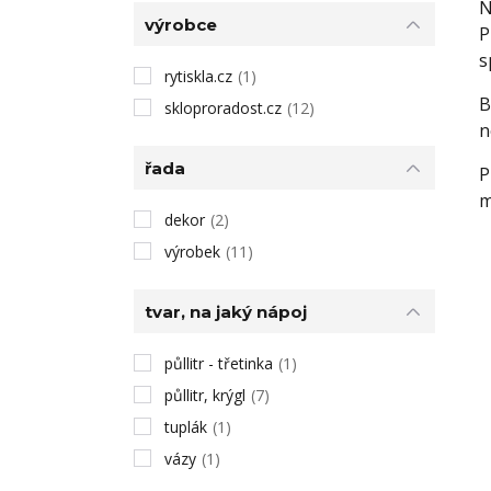
N
výrobce
P
s
rytiskla.cz
(1)
B
skloproradost.cz
(12)
n
řada
P
m
dekor
(2)
výrobek
(11)
tvar, na jaký nápoj
půllitr - třetinka
(1)
půllitr, krýgl
(7)
tuplák
(1)
vázy
(1)