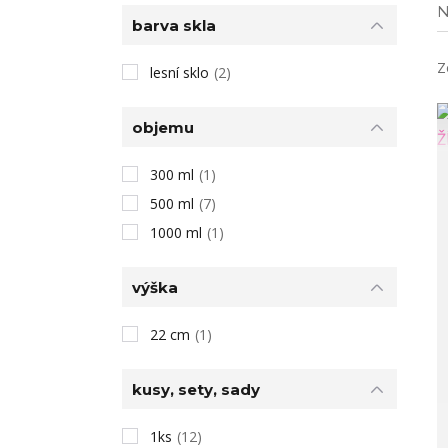
N
barva skla
Z
lesní sklo
(2)
objemu
300 ml
(1)
500 ml
(7)
1000 ml
(1)
výška
22 cm
(1)
kusy, sety, sady
1ks
(12)