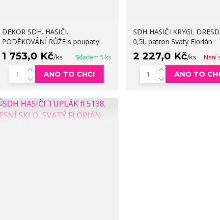
DEKOR SDH. HASIČI.
SDH HASIČI KRYGL DRES
PODĚKOVÁNÍ RŮŽE s poupaty
0,5l, patron Svatý Florián
1 753,0 Kč
2 227,0 Kč
/
ks
Skladem 5 ks
/
ks
Není 
ANO TO CHCI
ANO TO CH