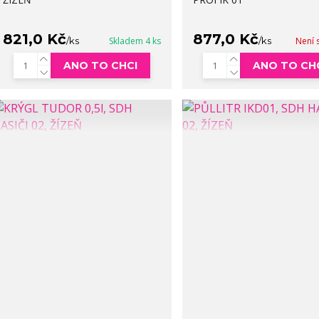
821,0 Kč
877,0 Kč
/
ks
Skladem 4 ks
/
ks
Není 
ANO TO CHCI
ANO TO CH