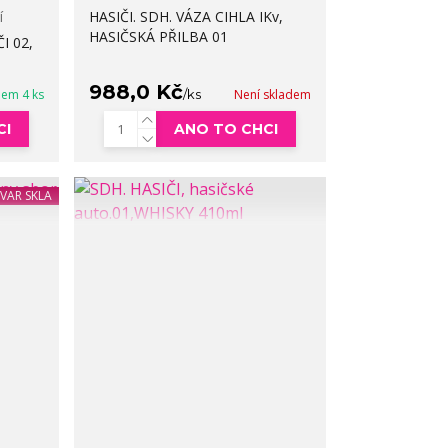
í
HASIČI. SDH. VÁZA CIHLA IKv,
HASIČSKÁ PŘILBA 01
I 02,
988,0 Kč
dem 4 ks
/
ks
Není skladem
CI
ANO TO CHCI
TVAR SKLA