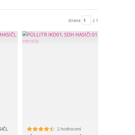
strana
z 1
IČI,
2 hodnocení