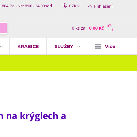
1 804
Po - Ne: 8:00 - 24:00hod.
CZK
Přihlášení
0
ks
za
0,00 Kč
t
KRABICE
SLUŽBY
Více
n na krýglech a