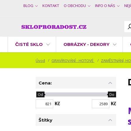
BLOG
KONTAKT
O OBCHODU
INFO O NÁS
NEJ
ČISTÉ SKLO
OBRÁZKY - DEKORY
Úvod
GRAVÍROVÁNÍ - HOTOVÉ
ZAMĚSTNÁNÍ, HO
Cena:
Od
Do
Kč
Kč
Štítky