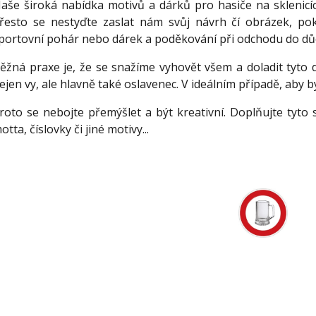
aše široká nabídka motivů a dárků pro hasiče na sklenicí
řesto se nestyďte zaslat nám svůj návrh čí obrázek, poku
portovní pohár nebo dárek a poděkování při odchodu do dů
ěžná praxe je, že se snažíme vyhovět všem a doladit tyto d
ejen vy, ale hlavně také oslavenec. V ideálním případě, aby b
roto se nebojte přemýšlet a být kreativní. Doplňujte tyto s
otta, číslovky či jiné motivy...