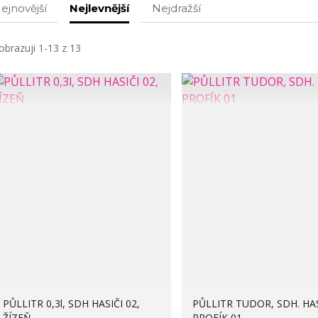
ejnovější
Nejlevnější
Nejdražší
obrazuji 1-13 z 13
PŮLLITR 0,3l, SDH HASIČI 02,
PŮLLITR TUDOR, SDH. HAS
ŽÍZEŇ
PROFÍK 01