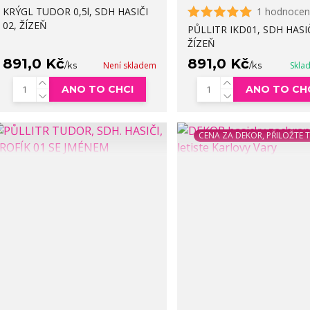
KRÝGL TUDOR 0,5l, SDH HASIČI
1 hodnocen
02, ŽÍZEŇ
PŮLLITR IKD01, SDH HASIČ
ŽÍZEŇ
891,0 Kč
891,0 Kč
/
ks
Není skladem
/
ks
Skla
ANO TO CHCI
ANO TO CH
CENA ZA DEKOR, PŘILOŽTE 