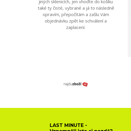
jiných sklenicích, jen vhoďte do košíku
také ty čisté, vybrané a já to následně
opravím, přepočítám a zašlu Vám
objednávku zpět ke schválení a
zaplacení.
LAST MINUTE -