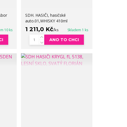
sbor
SDH. HASIČI, hasičské
auto.01,WHISKY 410ml
1 211,0 Kč
em 10 ks
/
ks
Skladem 1 ks
CI
ANO TO CHCI