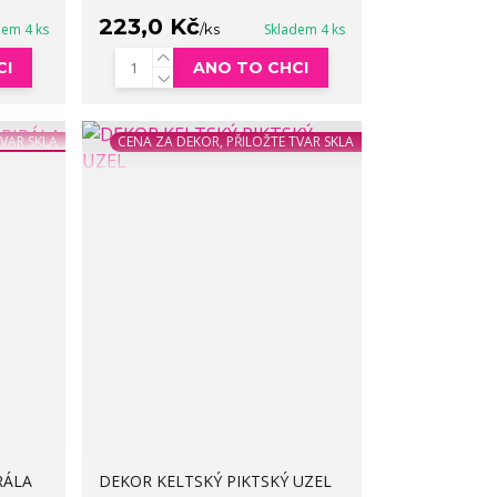
223,0 Kč
dem 4 ks
/
ks
Skladem 4 ks
CI
ANO TO CHCI
TVAR SKLA
CENA ZA DEKOR, PŘILOŽTE TVAR SKLA
RÁLA
DEKOR KELTSKÝ PIKTSKÝ UZEL