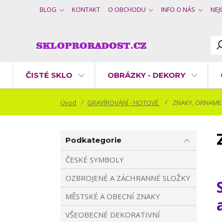
BLOG
KONTAKT
O OBCHODU
INFO O NÁS
NEJ
ČISTÉ SKLO
OBRÁZKY - DEKORY
Úvod
GRAVÍROVÁNÍ - HOTOVÉ
ZNAKY, ORNAME
Podkategorie
ČESKÉ SYMBOLY
OZBROJENÉ A ZÁCHRANNÉ SLOŽKY
MĚSTSKÉ A OBECNÍ ZNAKY
VŠEOBECNÉ DEKORATIVNÍ