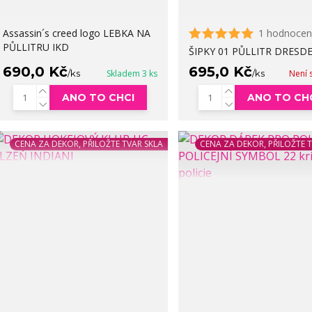
Assassin´s creed logo LEBKA NA
1 hodnocen
PŮLLITRU IKD
ŠIPKY 01 PŮLLITR DRESDE
690,0 Kč
695,0 Kč
/
ks
Skladem 3 ks
/
ks
Není 
ANO TO CHCI
ANO TO CH
CENA ZA DEKOR, PŘILOŽTE TVAR SKLA
CENA ZA DEKOR, PŘILOŽTE 