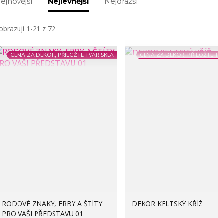
ejnovější
Nejlevnější
Nejdražší
obrazuji 1-21 z 72
CENA ZA DEKOR, PŘILOŽTE TVAR SKLA
CENA ZA DEKOR, PŘILOŽTE 
RODOVÉ ZNAKY, ERBY A ŠTÍTY
DEKOR KELTSKÝ KŘÍŽ
PRO VAŠI PŘEDSTAVU 01