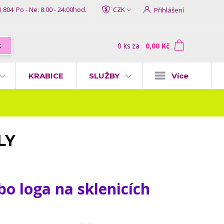
1 804
Po - Ne: 8:00 - 24:00hod.
CZK
Přihlášení
0
ks
za
0,00 Kč
t
KRABICE
SLUŽBY
Více
LY
o loga na sklenicích