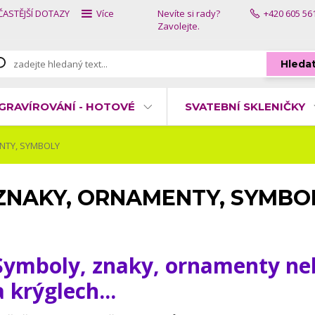
ČASTĚJŠÍ DOTAZY
Více
Nevíte si rady?
+420 605 56
Zavolejte.
Hleda
GRAVÍROVÁNÍ - HOTOVÉ
SVATEBNÍ SKLENIČKY
NTY, SYMBOLY
ZNAKY, ORNAMENTY, SYMBO
Symboly, znaky, ornamenty neb
a krýglech...