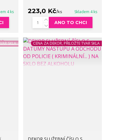
223,0 Kč
dem 4 ks
/
ks
Skladem 4 ks
CI
ANO TO CHCI
TVAR SKLA
CENA ZA DEKOR, PŘILOŽTE TVAR SKLA
í
DEKOR SLUŽEBNÍ ČÍSLO S