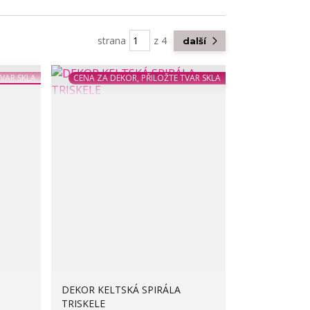
strana
z 4
další
TVAR SKLA
CENA ZA DEKOR, PŘILOŽTE TVAR SKLA
DEKOR KELTSKÁ SPIRÁLA
TRISKELE