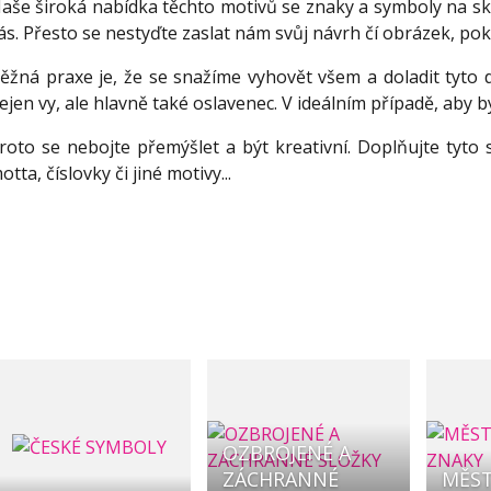
aše široká nabídka těchto motivů se znaky a symboly na skl
ás. Přesto se nestyďte zaslat nám svůj návrh čí obrázek, po
ěžná praxe je, že se snažíme vyhovět všem a doladit tyto d
ejen vy, ale hlavně také oslavenec. V ideálním případě, aby b
roto se nebojte přemýšlet a být kreativní. Doplňujte tyto s
otta, číslovky či jiné motivy...
OZBROJENÉ A
ZÁCHRANNÉ
MĚST