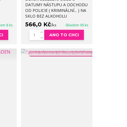
DATUMY NÁSTUPU A ODCHODU
OD POLICIE ( KRIMINÁLNÍ... ) NA
SKLO BEZ ALKOHOLU
566,0 Kč
dem 8 ks
/
ks
Skladem 99 ks
CI
ANO TO CHCI
CENA ZA DEKOR, PŘILOŽTE TVAR SKLA