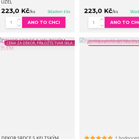
UZEL
223,0 Kč
223,0 Kč
/
ks
Skladem 4 ks
/
ks
Skla
ANO TO CHCI
ANO TO CH
CENA ZA DEKOR, PŘILOŽTE TVAR SKLA
CENA ZA DEKOR, PŘILOŽTE 
DEKOR SRDCE S KELTSKÝM
1 hodnocen