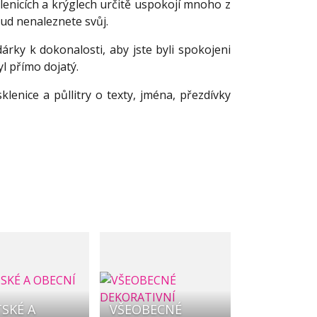
enicích a krýglech určitě uspokojí mnoho z
kud nenaleznete svůj.
árky k dokonalosti, aby jste byli spokojeni
yl přímo dojatý.
klenice a půllitry o texty, jména, přezdívky
SKÉ A
VŠEOBECNÉ