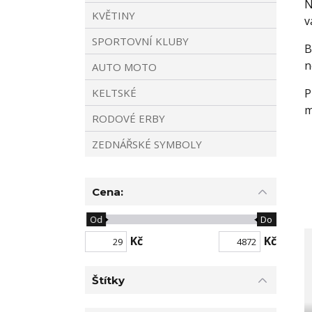
N
KVĚTINY
v
SPORTOVNÍ KLUBY
B
n
AUTO MOTO
KELTSKÉ
P
m
RODOVÉ ERBY
ZEDNÁŘSKÉ SYMBOLY
Cena:
Od
Do
Kč
Kč
Štítky