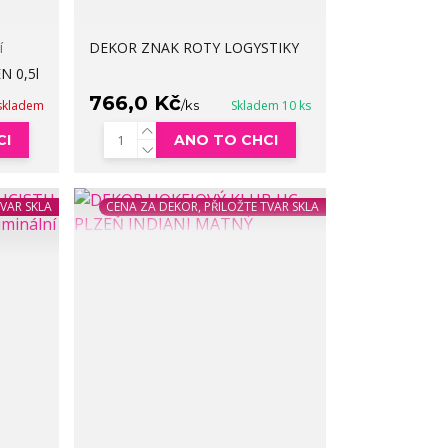
í
DEKOR ZNAK ROTY LOGYSTIKY
N 0,5l
766,0 Kč
skladem
/
ks
Skladem 10 ks
CI
ANO TO CHCI
TVAR SKLA
CENA ZA DEKOR, PŘILOŽTE TVAR SKLA