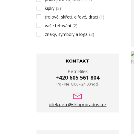
šipky
(3)
trolové, skřeti, elfové, draci
(1)
vaše tetování
(2)
znaky, symboly a loga
(3)
KONTAKT
Petr Bílek
+420 605 561 804
Po - Ne: 8:00 - 24:00hod.
bilek.petr@skloproradost.cz