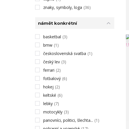
znaky, symboly, loga
(36)
námět konkrétní
basketbal
(3)
bmw
(1)
československá svatba
(1)
český lev
(3)
ferrari
(2)
fotbalový
(6)
hokej
(2)
keltské
(6)
lebky
(7)
motocykly
(3)
panovníci, politici, šlechta...
(1)
policejní a vojenské
(17)