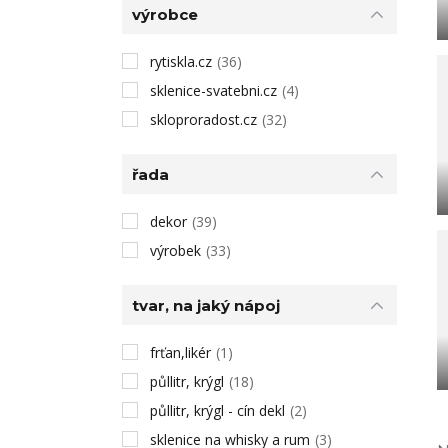
výrobce
rytiskla.cz
(36)
sklenice-svatebni.cz
(4)
skloproradost.cz
(32)
řada
dekor
(39)
výrobek
(33)
tvar, na jaký nápoj
frťan,likér
(1)
půllitr, krýgl
(18)
půllitr, krýgl - cín dekl
(2)
sklenice na whisky a rum
(3)