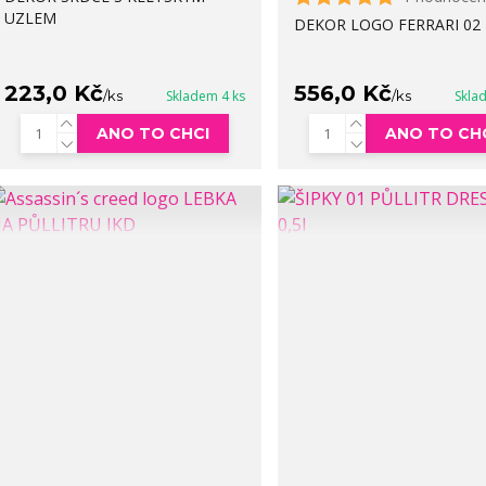
UZLEM
DEKOR LOGO FERRARI 02
223,0 Kč
556,0 Kč
/
ks
Skladem 4 ks
/
ks
Skla
ANO TO CHCI
ANO TO CH