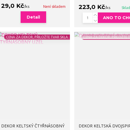
29,0 Kč
223,0 Kč
/
ks
Není skladem
/
ks
Skla
Detail
ANO TO CH
CENA ZA DEKOR, PŘILOŽTE TVAR SKLA
CENA ZA DEKOR, PŘILOŽTE 
DEKOR KELTSKÝ ČTYŘNÁSOBNÝ
DEKOR KELTSKÁ DVOJSPI