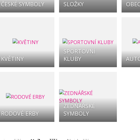
ČESKÉ SYMBOLY
SLOŽKY
OBEC
SPORTOVNÍ
KVĚTINY
KLUBY
AUT
ZEDNÁŘSKÉ
RODOVÉ ERBY
SYMBOLY