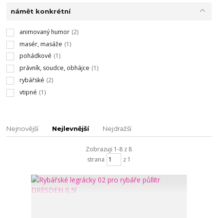
námět konkrétní
animovaný humor
(2)
masér, masáže
(1)
pohádkové
(1)
právník, soudce, obhájce
(1)
rybářské
(2)
vtipné
(1)
Nejnovější
Nejlevnější
Nejdražší
Zobrazuji 1-8 z 8
strana
z 1