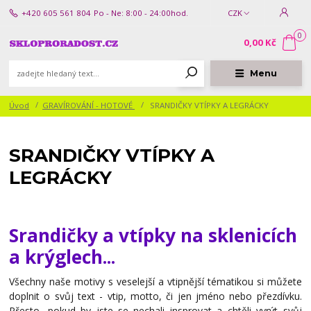
+420 605 561 804
Po - Ne: 8:00 - 24:00hod.
CZK
0
0,00 Kč
Menu
Úvod
GRAVÍROVÁNÍ - HOTOVÉ
SRANDIČKY VTÍPKY A LEGRÁCKY
SRANDIČKY VTÍPKY A
LEGRÁCKY
Srandičky a vtípky na sklenicích
a krýglech...
Všechny naše motivy s veselejší a vtipnější tématikou si můžete
doplnit o svůj text - vtip, motto, či jen jméno nebo přezdívku.
Přesto, pokud by jste se nechali insprovat a chtěli vyrýt svůj