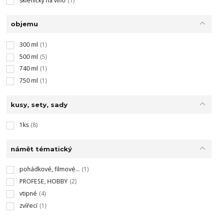
skleničky na víno
(1)
objemu
300 ml
(1)
500 ml
(5)
740 ml
(1)
750 ml
(1)
kusy, sety, sady
1ks
(8)
námět tématický
pohádkové, filmové...
(1)
PROFESE, HOBBY
(2)
vtipné
(4)
zvířecí
(1)