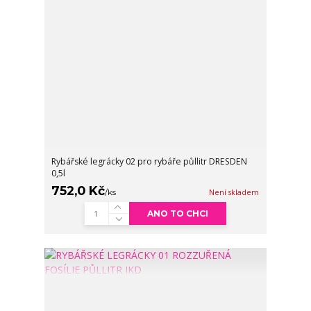
Rybářské legrácky 02 pro rybáře půllitr DRESDEN
0,5l
752,0 Kč
/
ks
Není skladem
ANO TO CHCI