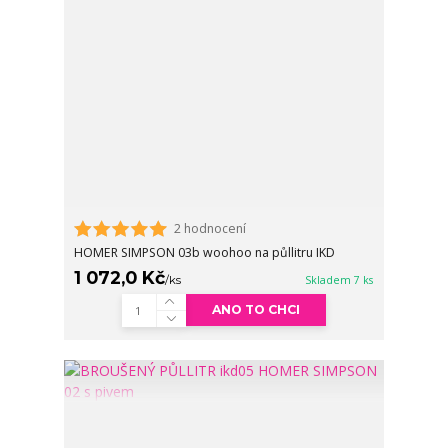
2 hodnocení
HOMER SIMPSON 03b woohoo na půllitru IKD
1 072,0 Kč
/
ks
Skladem 7 ks
ANO TO CHCI