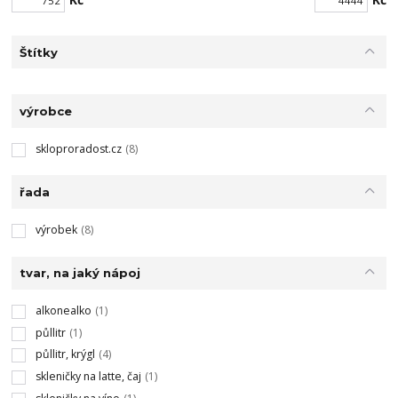
Štítky
výrobce
skloproradost.cz
(8)
řada
výrobek
(8)
tvar, na jaký nápoj
alkonealko
(1)
půllitr
(1)
půllitr, krýgl
(4)
skleničky na latte, čaj
(1)