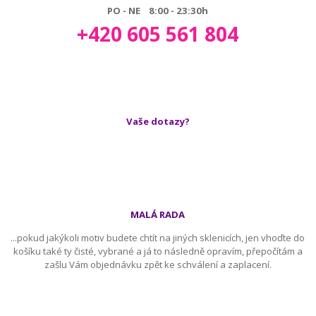
PO - NE 8:00 - 23:30h
+420 605 561 804
Vaše dotazy?
MALÁ RADA
...pokud jakýkoli motiv budete chtít na jiných sklenicích, jen vhoďte do
košíku také ty čisté, vybrané a já to následně opravím, přepočítám a
zašlu Vám objednávku zpět ke schválení a zaplacení.