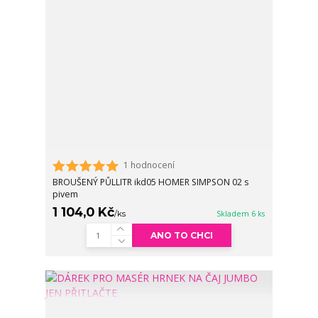
1 hodnocení
BROUŠENÝ PŮLLITR ikd05 HOMER SIMPSON 02 s
pivem
1 104,0 Kč
/
ks
Skladem 6 ks
ANO TO CHCI