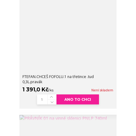
FTEFAN.CHCEŠ FOFOLU.1 na třetince .tud
0,3L.pravák
1 391,0 Kč
/
ks
Není skladem
ANO TO CHCI