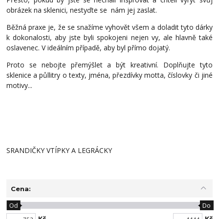
obrázek na sklenici, nestyďte se nám jej zaslat.
Běžná praxe je, že se snažíme vyhovět všem a doladit tyto dárky
k dokonalosti, aby jste byli spokojeni nejen vy, ale hlavně také
oslavenec. V ideálním případě, aby byl přímo dojatý.
Proto se nebojte přemýšlet a být kreativní. Doplňujte tyto
sklenice a půllitry o texty, jména, přezdívky motta, číslovky či jiné
motivy...
SRANDIČKY VTÍPKY A LEGRÁCKY
Cena:
Od
Do
Kč
Kč