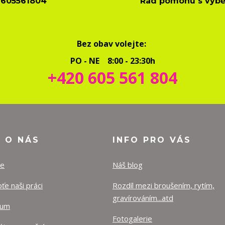
605561804
Rád pomohu s výb
Bez obav volejte:
PO - NE 8:00 - 23:30h
+420 605 561 804
O O NÁS
INFO PRO VÁS
ze
Náš blog
e naši práci
Rozdíl mezi broušením, rytím,
gravírováním...atd
lum
Fotogalerie