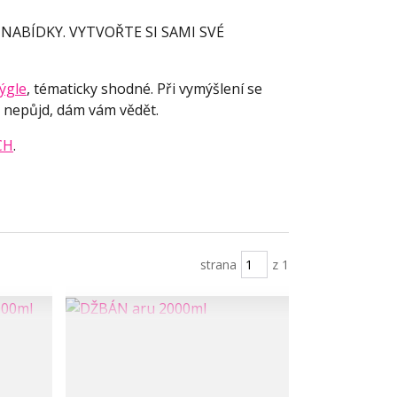
 NABÍDKY. VYTVOŘTE SI SAMI SVÉ
ýgle
, tématicky shodné. Při vymýšlení se
co nepůjd, dám vám vědět.
CH
.
strana
z 1