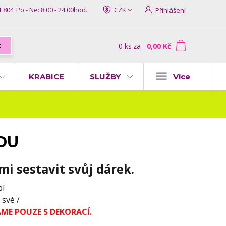
1 804
Po - Ne: 8:00 - 24:00hod.
CZK
Přihlášení
0
ks
za
0,00 Kč
t
KRABICE
SLUŽBY
Více
ODU
ami sestavit svůj dárek.
bí
 své /
ME POUZE S DEKORACÍ.