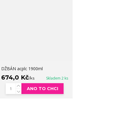
DŽBÁN acplc 1900ml
674,0 Kč
/
ks
Skladem 2 ks
ANO TO CHCI