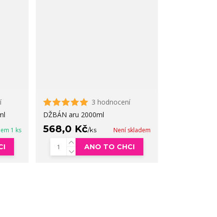
í
3 hodnocení
ml
DŽBÁN aru 2000ml
568,0 Kč
dem 1 ks
/
ks
Není skladem
CI
ANO TO CHCI