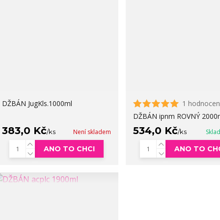
DŽBÁN JugKls.1000ml
1 hodnocen
DŽBÁN ipnm ROVNÝ 2000
383,0 Kč
534,0 Kč
/
ks
Není skladem
/
ks
Skla
ANO TO CHCI
ANO TO CH