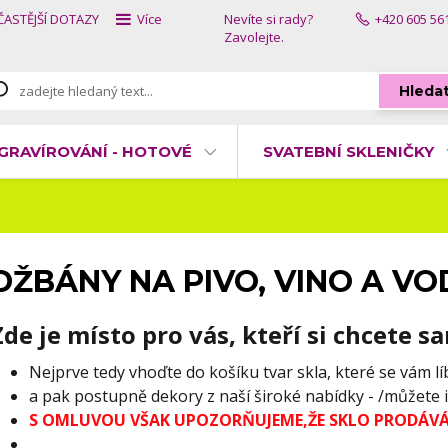
ČASTĚJŠÍ DOTAZY
Více
Nevíte si rady?
+420 605 56
Zavolejte.
Hleda
GRAVÍROVÁNÍ - HOTOVÉ
SVATEBNÍ SKLENIČKY
DŽBÁNY NA PIVO, VINO A V
Zde je místo pro vás, kteří si chcete s
Nejprve tedy vhoďte do košíku tvar skla, které se vám lí
a pak postupně dekory z naší široké nabídky - /můžete i
S OMLUVOU VŠAK UPOZORŇUJEME,ŽE SKLO PRODÁVÁ