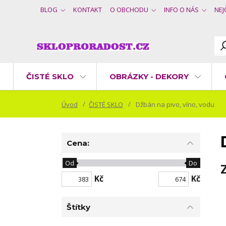
BLOG
KONTAKT
O OBCHODU
INFO O NÁS
NEJ
ČISTÉ SKLO
OBRÁZKY - DEKORY
Úvod
ČISTÉ SKLO
Džbán na pivo, víno, vodu
Cena:
Od
Do
Kč
Kč
Štítky