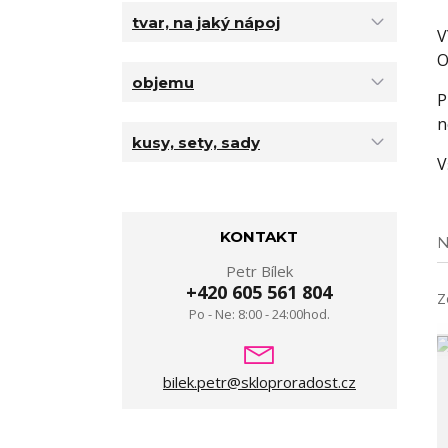
tvar, na jaký nápoj
V
O
objemu
P
n
kusy, sety, sady
V
KONTAKT
N
Petr Bílek
+420 605 561 804
Z
Po - Ne: 8:00 - 24:00hod.
bilek.petr@skloproradost.cz