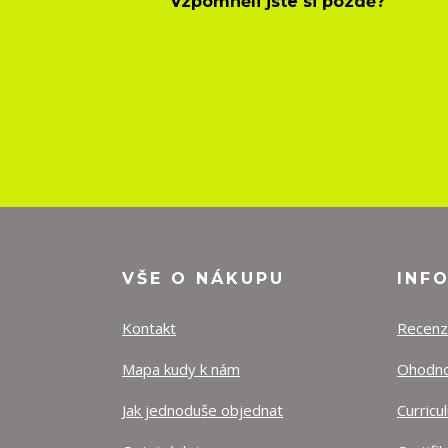
Vzpomněli jste si pozdě?
VŠE O NÁKUPU
INF
Kontakt
Recen
Mapa kudy k nám
Ohodnoť
Jak jednoduše objednat
Curricu