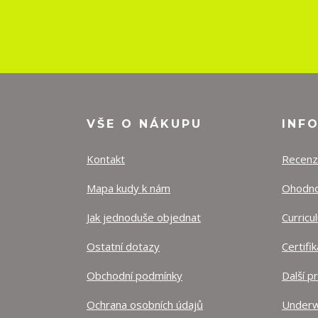
VŠE O NÁKUPU
INF
Kontakt
Recen
Mapa kudy k nám
Ohodnoť
Jak jednoduše objednat
Curricu
Ostatní dotazy
Certifi
Obchodní podmínky
Další p
Ochrana osobních údajů
Underw