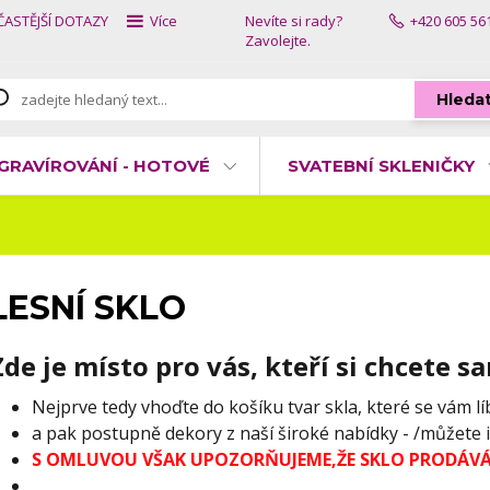
ČASTĚJŠÍ DOTAZY
Více
Nevíte si rady?
+420 605 56
Zavolejte.
Hleda
GRAVÍROVÁNÍ - HOTOVÉ
SVATEBNÍ SKLENIČKY
LESNÍ SKLO
Zde je místo pro vás, kteří si chcete s
Nejprve tedy vhoďte do košíku tvar skla, které se vám lí
a pak postupně dekory z naší široké nabídky - /můžete i
S OMLUVOU VŠAK UPOZORŇUJEME,ŽE SKLO PRODÁVÁ