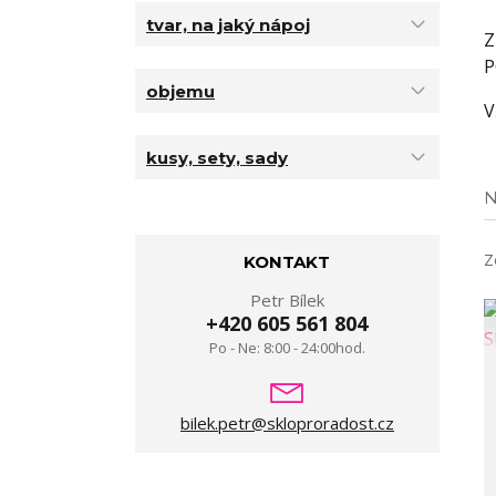
tvar, na jaký nápoj
Z
P
objemu
V
kusy, sety, sady
N
Z
KONTAKT
Petr Bílek
+420 605 561 804
Po - Ne: 8:00 - 24:00hod.
bilek.petr@skloproradost.cz