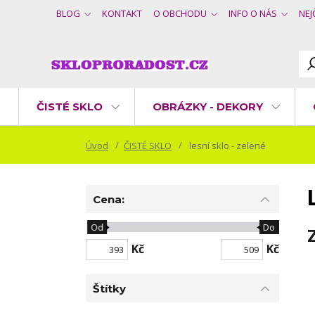
BLOG
KONTAKT
O OBCHODU
INFO O NÁS
NEJ
ČISTÉ SKLO
OBRÁZKY - DEKORY
Úvod
ČISTÉ SKLO
lesní sklo - zelené
Cena:
Od
Do
Kč
Kč
Štítky