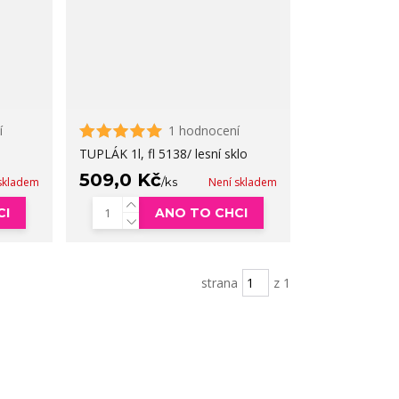
í
1 hodnocení
TUPLÁK 1l, fl 5138/ lesní sklo
509,0 Kč
skladem
/
ks
Není skladem
CI
ANO TO CHCI
strana
z 1