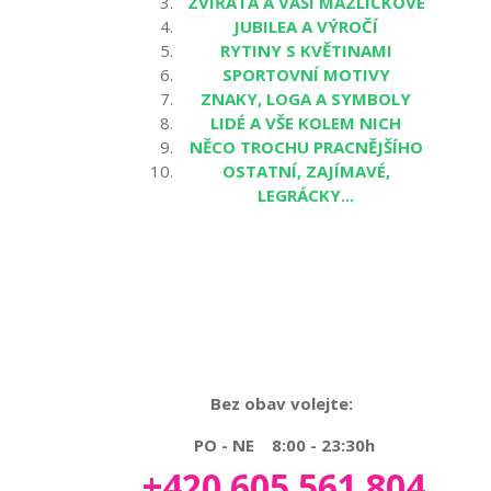
ZVÍŘATA A VAŠI MAZLÍČKOVÉ
JUBILEA A VÝROČÍ
RYTINY S KVĚTINAMI
SPORTOVNÍ MOTIVY
ZNAKY, LOGA A SYMBOLY
LIDÉ A VŠE KOLEM NICH
NĚCO TROCHU PRACNĚJŠÍHO
OSTATNÍ, ZAJÍMAVÉ,
LEGRÁCKY...
Bez obav volejte:
PO - NE 8:00 - 23:30h
+420 605 561 804