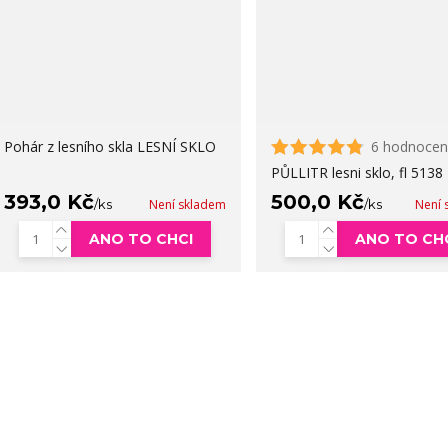
Pohár z lesního skla LESNÍ SKLO
6 hodnocen
PŮLLITR lesni sklo, fl 5138
393,0 Kč
500,0 Kč
/
ks
Není skladem
/
ks
Není 
ANO TO CHCI
ANO TO CH