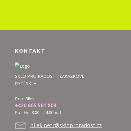
KONTAKT
SKLO PRO RADOST - ZAKÁZKOVÉ
RYTÍ SKLA
Petr Bílek
+420 605 561 804
Po - Ne: 8:00 - 24:00hod.
bilek.petr@skloproradost.cz