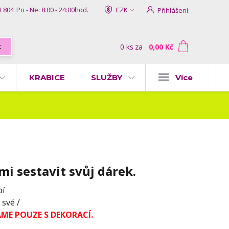
1 804
Po - Ne: 8:00 - 24:00hod.
CZK
Přihlášení
0
ks
za
0,00 Kč
t
KRABICE
SLUŽBY
Více
ami sestavit svůj dárek.
bí
 své /
ME POUZE S DEKORACÍ.