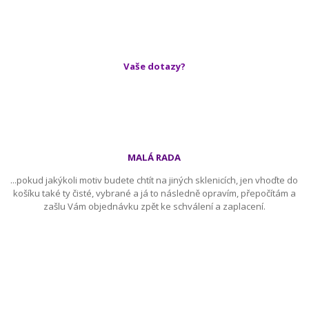
Vaše dotazy?
MALÁ RADA
...pokud jakýkoli motiv budete chtít na jiných sklenicích, jen vhoďte do
košíku také ty čisté, vybrané a já to následně opravím, přepočítám a
zašlu Vám objednávku zpět ke schválení a zaplacení.