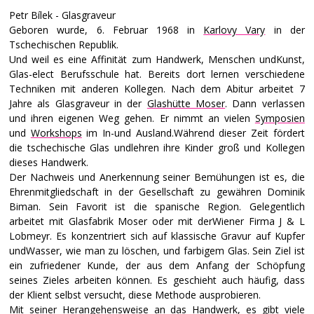
Petr Bílek - Glasgraveur
Geboren wurde, 6. Februar 1968 in
Karlovy Vary
in der
Tschechischen Republik.
Und weil es eine Affinität zum Handwerk, Menschen undKunst,
Glas-elect Berufsschule hat. Bereits dort lernen verschiedene
Techniken mit anderen Kollegen. Nach dem Abitur arbeitet 7
Jahre als Glasgraveur in der
Glashütte Moser
. Dann verlassen
und ihren eigenen Weg gehen. Er nimmt an vielen
Symposien
und
Workshops
im In-und Ausland.Während dieser Zeit fördert
die tschechische Glas undlehren ihre Kinder groß und Kollegen
dieses Handwerk.
Der Nachweis und Anerkennung seiner Bemühungen ist es, die
Ehrenmitgliedschaft in der Gesellschaft zu gewähren Dominik
Biman. Sein Favorit ist die spanische Region. Gelegentlich
arbeitet mit Glasfabrik Moser oder mit derWiener Firma J & L
Lobmeyr. Es konzentriert sich auf klassische Gravur auf Kupfer
undWasser, wie man zu löschen, und farbigem Glas. Sein Ziel ist
ein zufriedener Kunde, der aus dem Anfang der Schöpfung
seines Zieles arbeiten können. Es geschieht auch häufig, dass
der Klient selbst versucht, diese Methode ausprobieren.
Mit seiner Herangehensweise an das Handwerk, es gibt viele