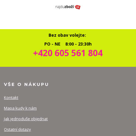
Bez obav volejte:
PO - NE 8:00 - 23:30h
+420 605 561 804
VŠE O NÁKUPU
Kontakt
Mapa kudy k nám
Jak jednoduše objednat
Ostatní dotazy