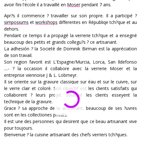
avoir fini l'école il a travaillé en
Moser
pendant 7 ans.
Apr?s il commence ? travailler sur son propre. Il a participé ?
simposiums
et
workshops
differentes en Républiqe tch?que et au
dehors.
Pendant ce temps il a propagé la verrerie tch?que et a ensegné
beaucoup des petits et grands collegu?s ? ce artisanant.
La adhesión ? la Societé de Dominik Birman est la appréciation
de son travail.
Son region favorit est L'Espagne/Murcia, Lorca, San Ildefonso
....- ? la occasion il collabore avec la verrerie Moser et la
entreprise viennoise J & L. Lobmeyr.
Il se oriente sur la gravure classique sur éau et sur le cuivre, sur
le verre clair et coloré. Son objectif est les clients satisfaits qui
collaborent ? leurs projet. Souvant les clients esseyent la
technique de la gravure.
Grace ? sa approche de la artisanant, beaucoup de ses ?uvres
sont en les collectiones privats.
Il est une des personnes qui desirent que ce beau artisanant vive
pour toujours.
Bienvenue ? la cuisine artisanant des chefs verriers tch?ques.