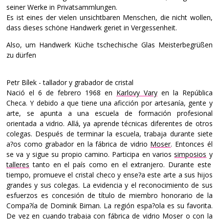
seiner Werke in Privatsammlungen.
Es ist eines der vielen unsichtbaren Menschen, die nicht wollen,
dass dieses schöne Handwerk geriet in Vergessenheit.
Also, um Handwerk Küche tschechische Glas Meisterbegrüßen
zu dürfen
Petr Bílek - tallador y grabador de cristal
Nació el 6 de febrero 1968 en
Karlovy Vary
en la República
Checa. Y debido a que tiene una aficción por artesanía, gente y
arte, se apunta a una escuela de formación profesional
orientada a vidrio. Allá, ya aprende técnicas diferentes de otros
colegas. Después de terminar la escuela, trabaja durante siete
a?os como grabador en la fábrica de vidrio
Moser
. Entonces él
se va y sigue su propio camino. Participa en varios
simposios
y
talleres
tanto en el país como en el extranjero. Durante este
tiempo, promueve el cristal checo y ense?a este arte a sus hijos
grandes y sus colegas. La evidencia y el reconocimiento de sus
esfuerzos es concesión de título de miembro honorario de la
Compa?ía de Dominik Biman. La región espa?ola es su favorita.
De vez en cuando trabaja con fábrica de vidrio Moser o con la