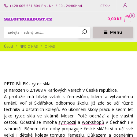
+420 605 561 804
Po - Ne: 8:00 - 24:00hod.
CZK
0
0,00 Kč
Menu
Úvod
INFO O NÁS
O NÁS
PETR BÍLEK - rytec skla
Je narozen 6.2.1968 v
Karlových Varech
v České republice.
A protože má blízký vztah k řemeslům, lidem a výtvarnému
umění, volí si Sklářskou odbornou školu. Již zde se učí různé
techniky u ostatních kolegů. Po ukončení školy pracuje sedm let
jako rytec skla ve sklárně
Moser
. Poté odchází a jde vlastní
cestou. Účastní se mnoha
sympozií
a
workshopů
v Čechách i v
zahraničí. Během této doby propaguje české sklářství a učí své
velké i dětské kolegy tomuto řemeslu. Důkazem a oceněním