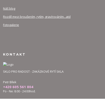
Náš blog
Rozdíl mezi broušením, rytím, gravírováním...atd
Fotogalerie
KONTAKT
SKLO PRO RADOST - ZAKÁZKOVÉ RYTÍ SKLA
Petr Bílek
+420 605 561 804
Po - Ne: 8:00 - 24:00hod.
bilek.petr@skloproradost.cz