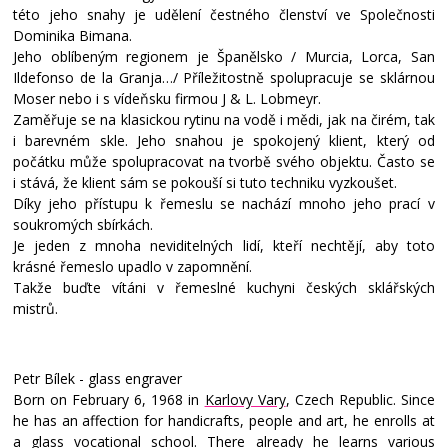
této jeho snahy je udělení čestného členství ve Společnosti
Dominika Bimana.
Jeho oblíbeným regionem je Španělsko / Murcia, Lorca, San
Ildefonso de la Granja…/ Příležitostně spolupracuje se sklárnou
Moser nebo i s vídeňsku firmou J & L. Lobmeyr.
Zaměřuje se na klasickou rytinu na vodě i mědi, jak na čirém, tak
i barevném skle. Jeho snahou je spokojený klient, který od
počátku může spolupracovat na tvorbě svého objektu. Často se
i stává, že klient sám se pokouší si tuto techniku vyzkoušet.
Díky jeho přístupu k řemeslu se nachází mnoho jeho prací v
soukromých sbírkách.
Je jeden z mnoha neviditelných lidí, kteří nechtějí, aby toto
krásné řemeslo upadlo v zapomnění.
Takže buďte vítáni v řemeslné kuchyni českých sklářských
mistrů.
Petr Bílek - glass engraver
Born on February 6, 1968 in
Karlovy Vary
, Czech Republic. Since
he has an affection for handicrafts, people and art, he enrolls at
a glass vocational school. There already he learns various