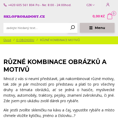
+420 605 561 804
Po - Ne: 8:00 - 24:00hod.
CZK
0
0,00 Kč
Menu
Úvod
O OBCHODU
RŮZNÉ KOMBINACE MOTIVŮ
RŮZNÉ KOMBINACE OBRÁZKŮ A
MOTIVŮ
Mnozí z vás si neumí představit, jak nakombinovat různé motivy,
tak zde je pár možností pro představu a platí to pro všechny
druhy a témata obrázků, ať se jedná o hasiče, myslivecké
motivy, automobily, traktory, pejsky, znamení zvěrokruhu, či jiné.
Zde jsem pro ukázku zvolil dárek pro rybáře.
Ale jestli zvolíte skleničku na kávu a čaj, vypustíte rybáře a místo
chmele vložíte kytičku, jméno a číslovku...?