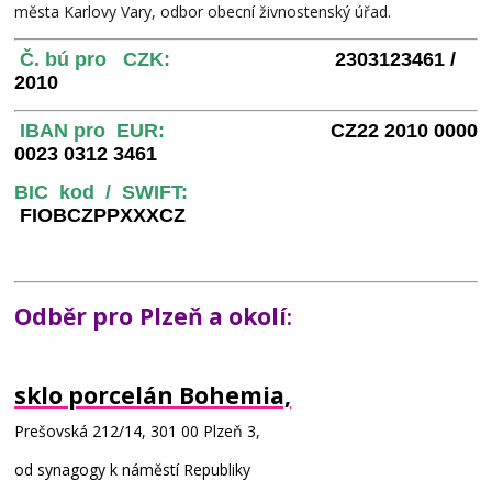
města Karlovy Vary, odbor obecní živnostenský úřad.
Č. bú pro CZK:
2303123461 /
2010
IBAN pro EUR:
CZ
22 2010 0000
0023 0312 3461
BIC kod / SWIFT:
FIOBCZPPXXXCZ
Odběr pro Plzeň a okolí
:
sklo porcelán Bohemia,
Prešovská 212/14, 301 00 Plzeň 3,
od synagogy k náměstí Republiky