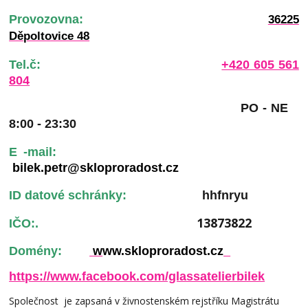
Provozovna:
36225
Děpoltovice 48
Tel.č:
+420 605 561
804
PO - NE
8:00 - 23:30
E -mail:
bilek.petr@skloproradost.cz
ID datové schránky:
hhfnryu
13873822
IČO:.
Domény:
w
ww.skloproradost.cz
https://www.facebook.com/glassatelierbilek
Společnost je zapsaná v živnostenském rejstříku Magistrátu