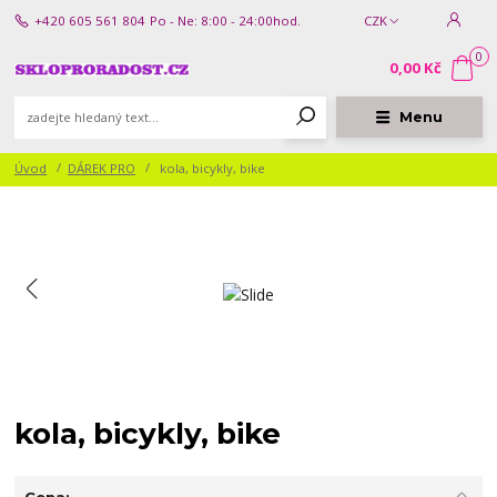
+420 605 561 804
Po - Ne: 8:00 - 24:00hod.
CZK
0
0,00 Kč
Menu
Úvod
DÁREK PRO
kola, bicykly, bike
kola, bicykly, bike
Cena: