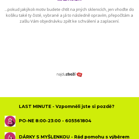
...pokud jakýkoli motiv budete chtít na jiných sklenicích, jen vhoďte do
košíku také ty čisté, vybrané a já to následně opravím, přepočítám a
zašlu Vám objednávku zpět ke schválení a zaplacení.
LAST MINUTE - Vzpomněli jste si pozdě?
PO-NE 8:00-23:00 - 605561804
DÁRKY S MYŠLENKOU - Rád pomohu s výběrem