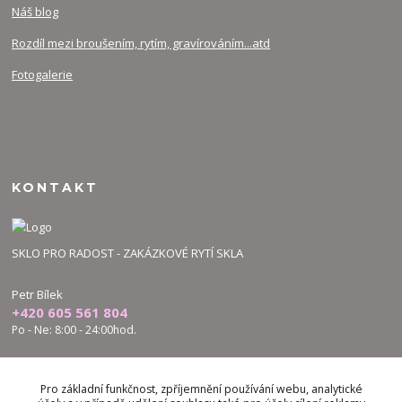
Náš blog
Rozdíl mezi broušením, rytím, gravírováním...atd
Fotogalerie
KONTAKT
SKLO PRO RADOST - ZAKÁZKOVÉ RYTÍ SKLA
Petr Bílek
+420 605 561 804
Po - Ne: 8:00 - 24:00hod.
bilek.petr@skloproradost.cz
Pro základní funkčnost, zpříjemnění používání webu, analytické