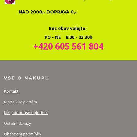
NAD 2000,- DOPRAVA 0,-
Bez obav volejte:
PO - NE 8:00 - 23:30h
+420 605 561 804
VŠE O NÁKUPU
Kontakt
Mapa kudy k nám
Jak jednoduše objednat
Ostatní dotazy
Obchodní podmínky