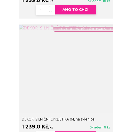
1 239,0 Kč
/
ks
Skladem 10 ks
ANO TO CHCI
CENA ZA DEKOR, PŘILOŽTE TVAR SKLA
DEKOR, SILNIČNÍ CYKLISTIKA 04, na sklenice
1 239,0 Kč
/
ks
Skladem 8 ks