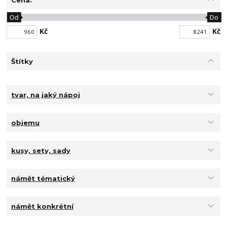
Od
Do
Kč
Kč
Štítky
tvar, na jaký nápoj
objemu
kusy, sety, sady
námět tématický
námět konkrétní