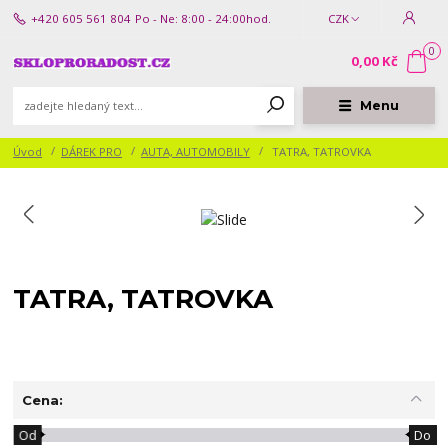
+420 605 561 804
Po - Ne: 8:00 - 24:00hod.
CZK
0
0,00 Kč
Menu
Úvod
DÁREK PRO
AUTA, AUTOMOBILY
TATRA, TATROVKA
TATRA, TATROVKA
Cena:
Od
Do