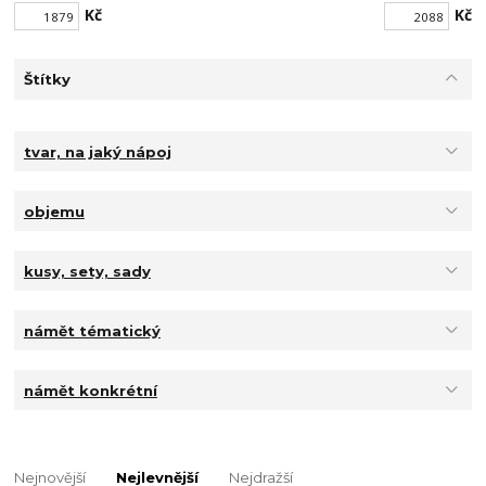
Kč
Kč
Štítky
tvar, na jaký nápoj
objemu
kusy, sety, sady
námět tématický
námět konkrétní
Nejnovější
Nejlevnější
Nejdražší