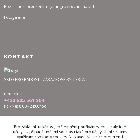
Rozdíl mezi broušením, rytím, gravírováním...atd
Fotogalerie
KONTAKT
SKLO PRO RADOST - ZAKÁZKOVÉ RYTÍ SKLA
Petr Bílek
+420 605 561 804
Po - Ne: 8:00 - 24:00hod.
bilek.petr@skloproradost.cz
Pro základní funkčnost, zpříjemnění používání webu, analytické
účely a v případě udělení souhlasu také pro účely cílení reklamy
využíváme soubory cookies. Nastavení vlastních preferencí