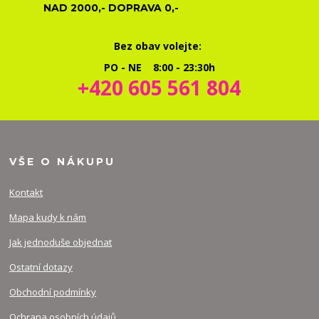
NAD 2000,- DOPRAVA 0,-
Bez obav volejte:
PO - NE 8:00 - 23:30h
+420 605 561 804
VŠE O NÁKUPU
Kontakt
Mapa kudy k nám
Jak jednoduše objednat
Ostatní dotazy
Obchodní podmínky
Ochrana osobních údajů