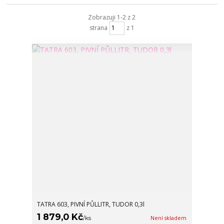
Zobrazuji 1-2 z 2
strana
z 1
TATRA 603, PIVNÍ PŮLLITR, TUDOR 0,3l
1 879,0 Kč
/
ks
Není skladem