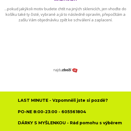
...pokud jakýkoli motiv budete chtít na jiných sklenicích, jen vhoďte do
košíku také ty čisté, vybrané a já to následně opravím, přepočítám a
zašlu Vám objednávku zpět ke schválení a zaplacení.
LAST MINUTE - Vzpomněli jste si pozdě?
PO-NE 8:00-23:00 - 605561804
DÁRKY S MYŠLENKOU - Rád pomohu s výběrem