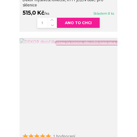
sklenice
515,0 Kč
/
ks
Skladem 8 ks
ANO TO CHCI
CENA ZA DEKOR, PŘILOŽTE TVAR SKLA
1 hodnocení