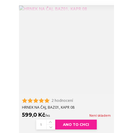
2 hodnocení
HRNEK NA ČAJ, BAZ01, KAPR 08
599,0 Kč
/
ks
Není skladem
ANO TO CHCI