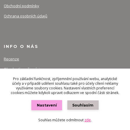
Obchodní podmínky
Ochrana osobních údajů
INFO O NÁS
Recenze
Ohodnoťe naši práci
Pro základní funkčnost, zpříjemnění používání webu, analytické
Curriculum
účely a v případě udělení souhlasu také pro účely cílení reklamy
využíváme soubory cookies. Nastavení vlastních preferencí
Certifikáty a ocenění
cookies můžete kdykoli upravit odkazem ve spodní části stránek.
Další projekty
Nastavení
Souhlasím
Underworld
Souhlas můžete odmítnout
zde
.
INFO PRO VÁS