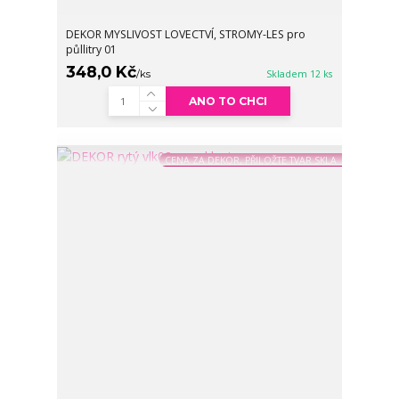
DEKOR MYSLIVOST LOVECTVÍ, STROMY-LES pro
půllitry 01
348,0 Kč
/
ks
Skladem 12 ks
ANO TO CHCI
CENA ZA DEKOR, PŘILOŽTE TVAR SKLA