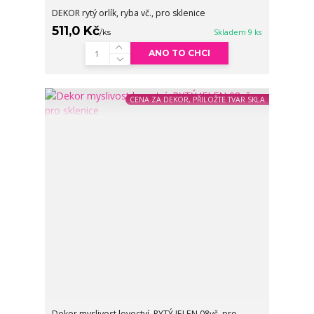
DEKOR rytý orlík, ryba vč., pro sklenice
511,0 Kč
/
ks
Skladem 9 ks
ANO TO CHCI
CENA ZA DEKOR, PŘILOŽTE TVAR SKLA
Dekor myslivost lovectví, RYTÝ JELEN 08vč. pro