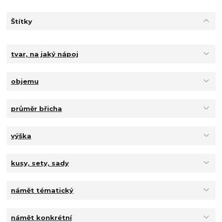
Štítky
tvar, na jaký nápoj
objemu
průměr břicha
výška
kusy, sety, sady
námět tématický
námět konkrétní