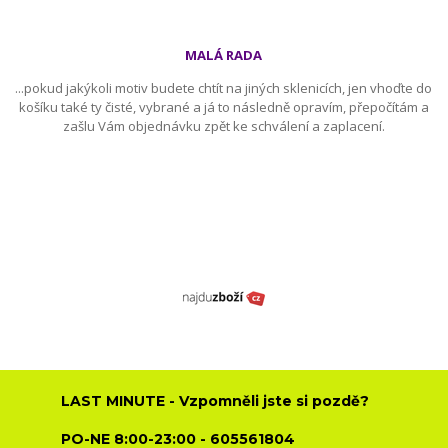
MALÁ RADA
...pokud jakýkoli motiv budete chtít na jiných sklenicích, jen vhoďte do
košíku také ty čisté, vybrané a já to následně opravím, přepočítám a
zašlu Vám objednávku zpět ke schválení a zaplacení.
LAST MINUTE - Vzpomněli jste si pozdě?
PO-NE 8:00-23:00 - 605561804