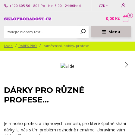
+420 605 561 804
Po - Ne: 8:00 - 24:00hod.
CZK
0
0,00 Kč
Menu
Úvod
DÁREK PRO
zaměstnání, hobby, profese
DÁRKY PRO RŮZNÉ
PROFESE...
Je mnoho profesí a zájmových činností, pro které špatně shání
dárky. U nás s tím problém rozhodně nemáme. Upravíme vám