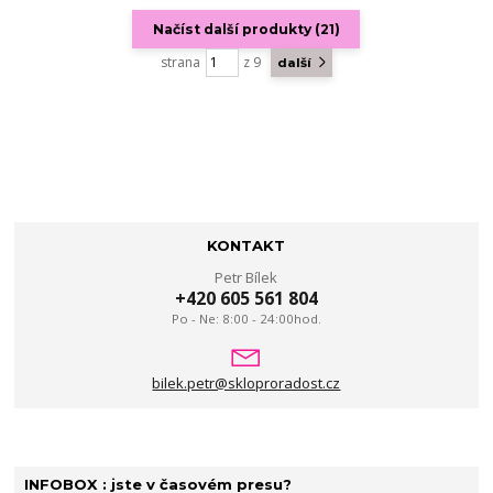
Načíst další produkty (21)
strana
z 9
další
KONTAKT
Petr Bílek
+420 605 561 804
Po - Ne: 8:00 - 24:00hod.
bilek.petr@skloproradost.cz
INFOBOX : jste v časovém presu?