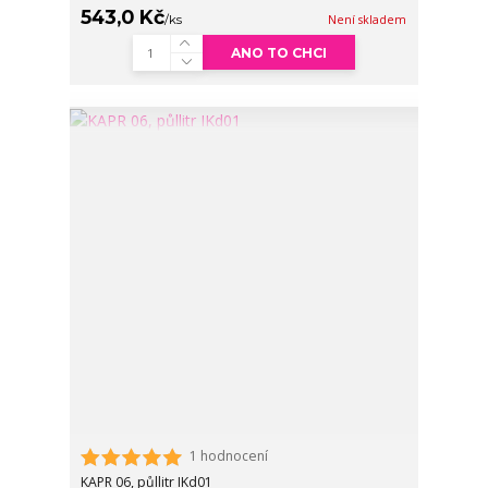
543,0 Kč
/
ks
Není skladem
ANO TO CHCI
1 hodnocení
KAPR 06, půllitr IKd01