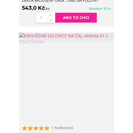
DEKOR BROUŠENÝ ORLÍK . OREL NA PULLITRY
543,0 Kč
/
ks
Skladem 10 ks
ANO TO CHCI
1 hodnocení