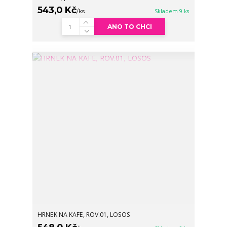
543,0 Kč
/
ks
Skladem 9 ks
ANO TO CHCI
HRNEK NA KAFE, ROV.01, LOSOS