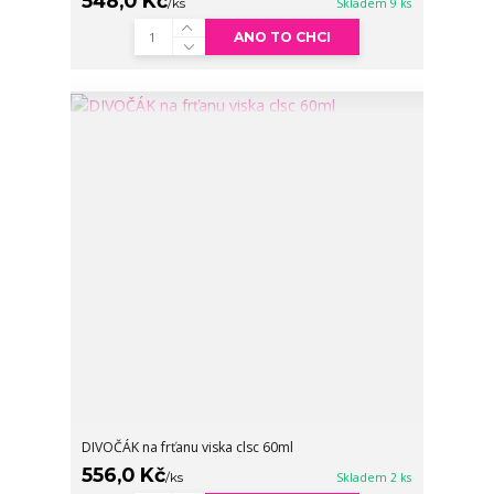
548,0 Kč
/
ks
Skladem 9 ks
ANO TO CHCI
DIVOČÁK na frťanu viska clsc 60ml
556,0 Kč
/
ks
Skladem 2 ks