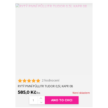
2 hodnocení
RYTÝ PIVNÍ PŮLLITR TUDOR 0,5l, KAPR 08
585,0 Kč
/
ks
Není skladem
ANO TO CHCI