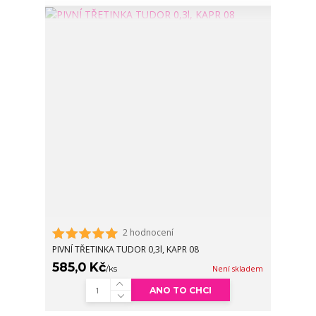
2 hodnocení
PIVNÍ TŘETINKA TUDOR 0,3l, KAPR 08
585,0 Kč
/
ks
Není skladem
ANO TO CHCI