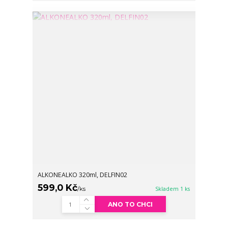
ALKONEALKO 320ml, DELFIN02
599,0 Kč
/
ks
Skladem 1 ks
ANO TO CHCI