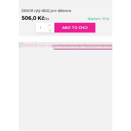
DEKOR rytý vlk02 pro sklenice
506,0 Kč
/
ks
Skladem 10 ks
ANO TO CHCI
CENA ZA DEKOR, PŘILOŽTE TVAR SKLA