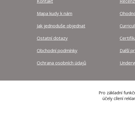
Kontakt
Recen
Mapa kudy k nám
Ohodnoť
Jak jednoduše objednat
Curricu
Ostatní dotazy
Certifi
Obchodní podmínky
Další p
Ochrana osobních údajů
Underw
Pro základní funkč
účely cílení rek