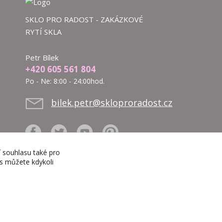
SKLO PRO RADOST - ZAKÁZKOVÉ
RYTÍ SKLA
Petr Bílek
+420 605 561 804
Po - Ne: 8:00 - 24:00hod.
bilek.petr@skloproradost.cz
í souhlasu také pro
es můžete kdykoli