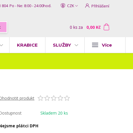
1 804
Po - Ne: 8:00 - 24:00hod.
CZK
Přihlášení
0
ks
za
0,00 Kč
t
KRABICE
SLUŽBY
Více
Ohodnotit produkt
Dostupnost
Skladem 20 ks
Nejsme plátci DPH