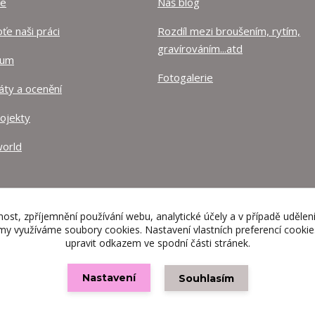
ze
Náš blog
e naši práci
Rozdíl mezi broušením, rytím,
gravírováním...atd
lum
Fotogalerie
káty a ocenění
rojekty
orld
nost, zpříjemnění používání webu, analytické účely a v případě udělen
lamy využíváme soubory cookies. Nastavení vlastních preferencí cooki
upravit odkazem ve spodní části stránek.
Nastavení
Souhlasím
Vytvořeno na
Eshop-rychle.cz