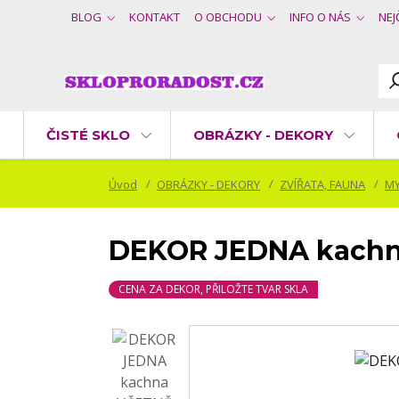
BLOG
KONTAKT
O OBCHODU
INFO O NÁS
NEJ
ČISTÉ SKLO
OBRÁZKY - DEKORY
Úvod
OBRÁZKY - DEKORY
ZVÍŘATA, FAUNA
MY
DEKOR JEDNA kach
CENA ZA DEKOR, PŘILOŽTE TVAR SKLA