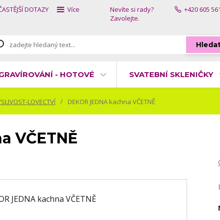
ČASTĚJŠÍ DOTAZY
Více
Nevíte si rady?
+420 605 56
Zavolejte.
Hleda
GRAVÍROVÁNÍ - HOTOVÉ
SVATEBNÍ SKLENIČKY
SLIVOST-LOVECTVÍ
DEKOR JEDNA kachna VČETNĚ
na VČETNĚ