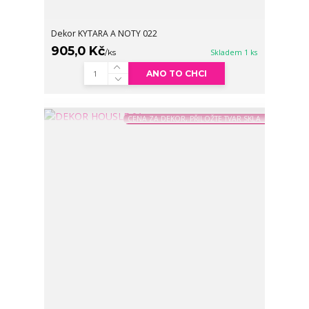
Dekor KYTARA A NOTY 022
905,0 Kč
/
ks
Skladem 1 ks
ANO TO CHCI
CENA ZA DEKOR, PŘILOŽTE TVAR SKLA