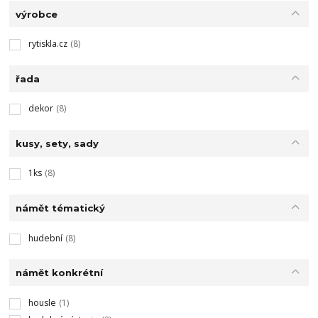
výrobce
rytiskla.cz
(8)
řada
dekor
(8)
kusy, sety, sady
1ks
(8)
námět tématický
hudební
(8)
námět konkrétní
housle
(1)