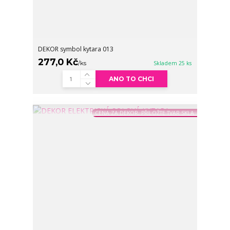
DEKOR symbol kytara 013
277,0 Kč
/
ks
Skladem 25 ks
ANO TO CHCI
CENA ZA DEKOR, PŘILOŽTE TVAR SKLA