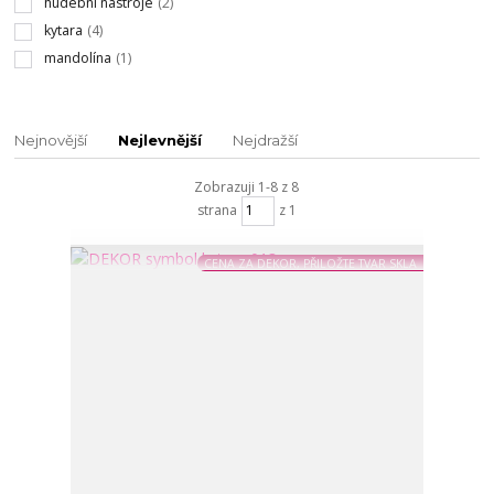
hudební nástroje
(2)
kytara
(4)
mandolína
(1)
Nejnovější
Nejlevnější
Nejdražší
Zobrazuji 1-8 z 8
strana
z 1
CENA ZA DEKOR, PŘILOŽTE TVAR SKLA