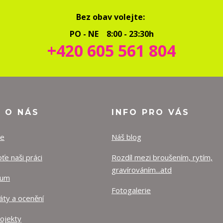
Bez obav volejte:
PO - NE 8:00 - 23:30h
+420 605 561 804
O O NÁS
INFO PRO VÁS
ze
Náš blog
e naši práci
Rozdíl mezi broušením, rytím,
gravírováním...atd
lum
Fotogalerie
káty a ocenění
rojekty