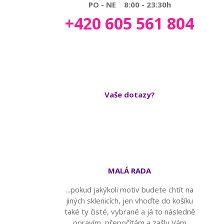
PO - NE 8:00 - 23:30h
+420 605 561 804
Vaše dotazy?
MALÁ RADA
...pokud jakýkoli motiv budete chtít na
jiných sklenicích, jen vhoďte do košíku
také ty čisté, vybrané a já to následně
opravím, přepočítám a zašlu Vám