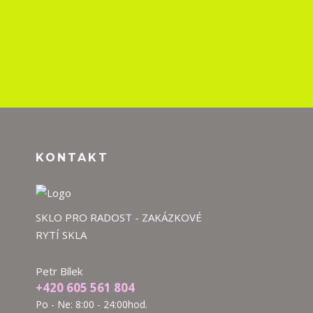
KONTAKT
SKLO PRO RADOST - ZAKÁZKOVÉ
RYTÍ SKLA
Petr Bílek
+420 605 561 804
Po - Ne: 8:00 - 24:00hod.