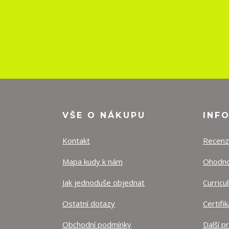
VŠE O NÁKUPU
INF
Kontakt
Recen
Mapa kudy k nám
Ohodnoť
Jak jednoduše objednat
Curricu
Ostatní dotazy
Certifi
Obchodní podmínky
Další p