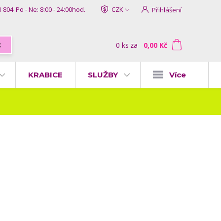
1 804
Po - Ne: 8:00 - 24:00hod.
CZK
Přihlášení
0
ks
za
0,00 Kč
t
KRABICE
SLUŽBY
Více