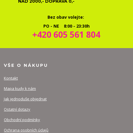
NAD 2000,- DOPRAVA 0,-
Bez obav volejte:
PO - NE 8:00 - 23:30h
+420 605 561 804
VŠE O NÁKUPU
Kontakt
Mapa kudy k nám
Jak jednoduše objednat
Ostatní dotazy
Obchodní podmínky
Ochrana osobních údajů