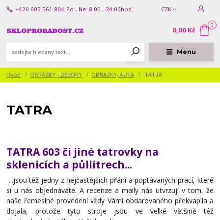
+420 605 561 804
Po - Ne: 8:00 - 24:00hod.
CZK
0
0,00 Kč
Menu
Úvod
OBRÁZKY - DEKORY
OBRÁZKY, AUTA
TATRA
TATRA
TATRA 603 či jiné tatrovky na
sklenicích a půllitrech...
...jsou též jedny z nejčastějších přání a poptávaných prací, které
si u nás objednáváte. A recenze a maily nás utvrzují v tom, že
naše řemeslné provedení vždy Vámi obdarovaného překvapila a
dojala, protože tyto stroje jsou ve velké většině též