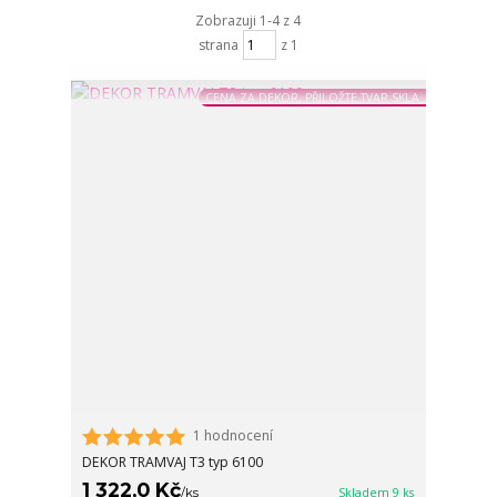
Zobrazuji 1-4 z 4
strana
z 1
CENA ZA DEKOR, PŘILOŽTE TVAR SKLA
1 hodnocení
DEKOR TRAMVAJ T3 typ 6100
1 322,0 Kč
/
ks
Skladem 9 ks