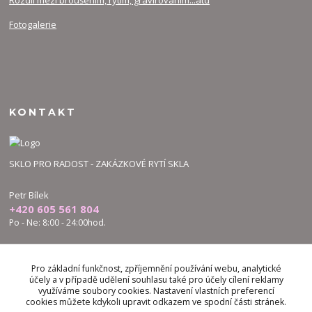
Rozdíl mezi broušením, rytím, gravírováním...atd
Fotogalerie
KONTAKT
SKLO PRO RADOST - ZAKÁZKOVÉ RYTÍ SKLA
Petr Bílek
+420 605 561 804
Po - Ne: 8:00 - 24:00hod.
bilek.petr@skloproradost.cz
Pro základní funkčnost, zpříjemnění používání webu, analytické
účely a v případě udělení souhlasu také pro účely cílení reklamy
využíváme soubory cookies. Nastavení vlastních preferencí
cookies můžete kdykoli upravit odkazem ve spodní části stránek.