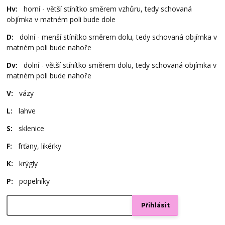
Hv:
horní - větší stínítko směrem vzhůru, tedy schovaná
objímka v matném poli bude dole
D:
dolní - menší stínítko směrem dolu, tedy schovaná objímka v
matném poli bude nahoře
Dv:
dolní - větší stínítko směrem dolu, tedy schovaná objímka v
matném poli bude nahoře
V:
vázy
L:
lahve
S:
sklenice
F:
frťany, likérky
K:
krýgly
P:
popelníky