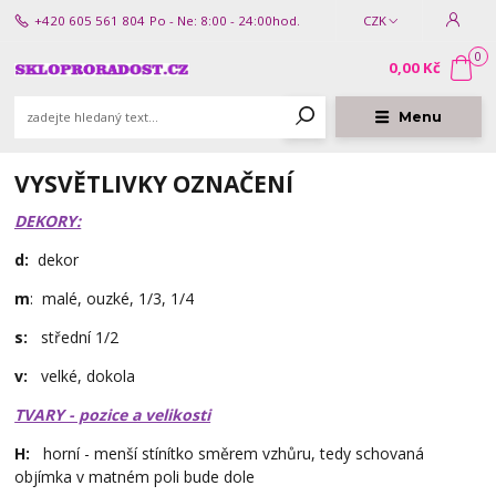
+420 605 561 804
Po - Ne: 8:00 - 24:00hod.
CZK
0
0,00 Kč
Menu
VYSVĚTLIVKY OZNAČENÍ
DEKORY:
d:
dekor
m
: malé, ouzké, 1/3, 1/4
s:
střední 1/2
v:
velké, dokola
TVARY - pozice a velikosti
H:
horní - menší stínítko směrem vzhůru, tedy schovaná
objímka v matném poli bude dole