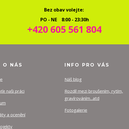
Bez obav volejte:
PO - NE 8:00 - 23:30h
+420 605 561 804
O O NÁS
INFO PRO VÁS
ze
Náš blog
e naši práci
Rozdíl mezi broušením, rytím,
gravírováním...atd
lum
Fotogalerie
káty a ocenění
rojekty