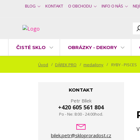
BLOG
KONTAKT
O OBCHODU
INFO O NÁS
NEJ
ČISTÉ SKLO
OBRÁZKY - DEKORY
Úvod
DÁREK PRO
medailony
RYBY - PISCES
KONTAKT
Petr Bílek
+420 605 561 804
Po - Ne: 8:00 - 24:00hod.
V
bilek.petr@skloproradost.cz