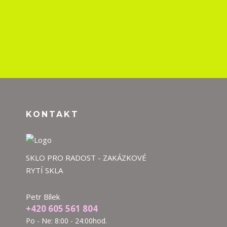
KONTAKT
SKLO PRO RADOST - ZAKÁZKOVÉ
RYTÍ SKLA
Petr Bílek
+420 605 561 804
Po - Ne: 8:00 - 24:00hod.