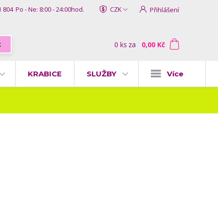
1 804
Po - Ne: 8:00 - 24:00hod.
CZK
Přihlášení
0
ks
za
0,00 Kč
t
KRABICE
SLUŽBY
Více