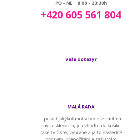
PO - NE 8:00 - 23:30h
+420 605 561 804
Vaše dotazy?
MALÁ RADA
...pokud jakýkoli motiv budete chtít na
jiných sklenicích, jen vhoďte do košíku
také ty čisté, vybrané a já to následně
opravím, přepočítám a zašlu Vám