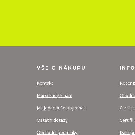
VŠE O NÁKUPU
INF
Kontakt
Recen
Mapa kudy k nám
Ohodnoť
Jak jednoduše objednat
Curricu
Ostatní dotazy
Certifi
Obchodní podmínky
Další p