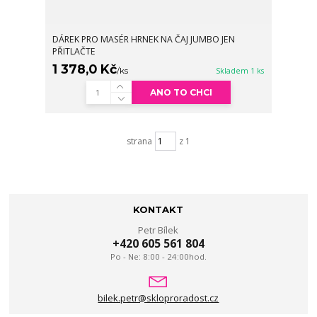
DÁREK PRO MASÉR HRNEK NA ČAJ JUMBO JEN
PŘITLAČTE
1 378,0 Kč
/
ks
Skladem 1 ks
ANO TO CHCI
strana
z 1
KONTAKT
Petr Bílek
+420 605 561 804
Po - Ne: 8:00 - 24:00hod.
bilek.petr@skloproradost.cz