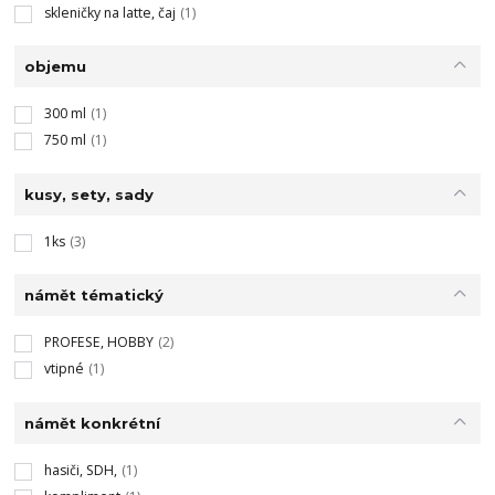
skleničky na latte, čaj
(1)
objemu
300 ml
(1)
750 ml
(1)
kusy, sety, sady
1ks
(3)
námět tématický
PROFESE, HOBBY
(2)
vtipné
(1)
námět konkrétní
hasiči, SDH,
(1)