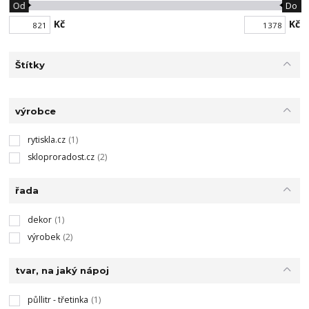
Od
Do
Kč
Kč
Štítky
výrobce
rytiskla.cz
(1)
skloproradost.cz
(2)
řada
dekor
(1)
výrobek
(2)
tvar, na jaký nápoj
půllitr - třetinka
(1)