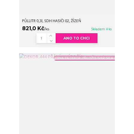
PŮLLITR 0,3l, SDH HASIČI 02, ŽÍZEŇ
821,0 Kč
/
ks
Skladem 4 ks
ANO TO CHCI
CENA ZA DEKOR, PŘILOŽTE TVAR SKLA