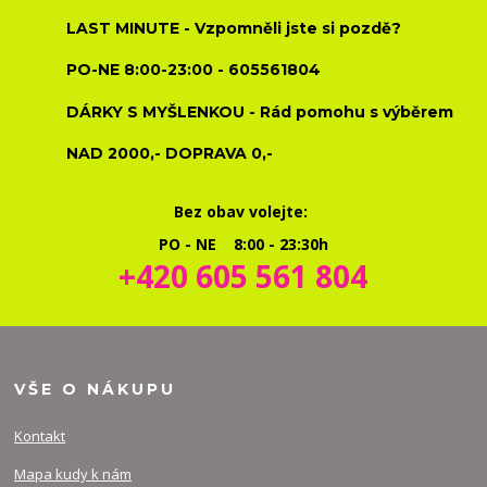
LAST MINUTE - Vzpomněli jste si pozdě?
PO-NE 8:00-23:00 - 605561804
DÁRKY S MYŠLENKOU - Rád pomohu s výběrem
NAD 2000,- DOPRAVA 0,-
Bez obav volejte:
PO - NE 8:00 - 23:30h
+420 605 561 804
VŠE O NÁKUPU
Kontakt
Mapa kudy k nám