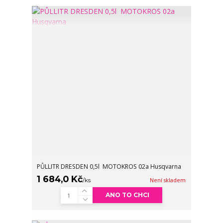
PŮLLITR DRESDEN 0,5l MOTOKROS 02a Husqvarna
1 684,0 Kč
/
ks
Není skladem
ANO TO CHCI