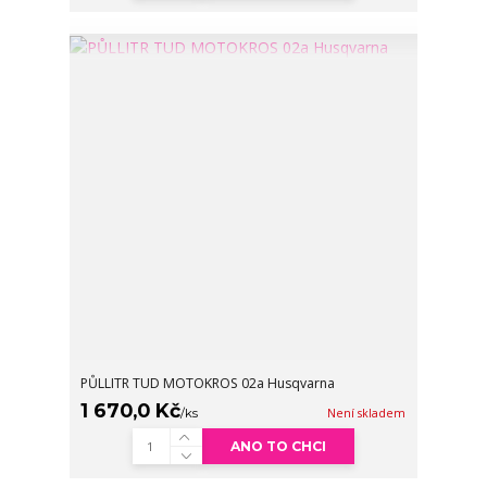
PŮLLITR TUD MOTOKROS 02a Husqvarna
1 670,0 Kč
/
ks
Není skladem
ANO TO CHCI