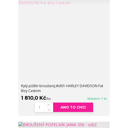
Rytý půllitr-broušený,IKd01-HARLEY DAVIDSON Fat
Boy Castom
1 810,0 Kč
/
ks
Skladem 1 ks
ANO TO CHCI