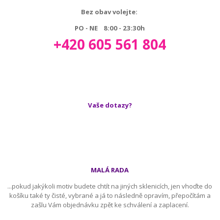
Bez obav volejte:
PO - NE 8:00 - 23:30h
+420 605 561 804
Vaše dotazy?
MALÁ RADA
...pokud jakýkoli motiv budete chtít na jiných sklenicích, jen vhoďte do
košíku také ty čisté, vybrané a já to následně opravím, přepočítám a
zašlu Vám objednávku zpět ke schválení a zaplacení.