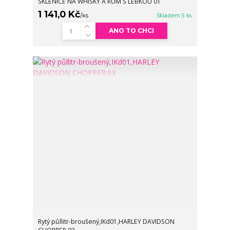
SKLENICE NA WHISKY A RUM S LEBKOU 01
1 141,0 Kč
/
ks
Skladem 5 ks
ANO TO CHCI
Rytý půllitr-broušený,IKd01,HARLEY DAVIDSON