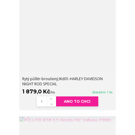
Rytý půllitr-broušený,IKd01-HARLEY DAVIDSON
NIGHT ROD SPECIAL
1 879,0 Kč
/
ks
Skladem 1 ks
ANO TO CHCI