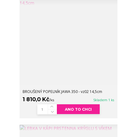
BROUŠENÝ POPELNÍK JAWA 350 - vz02 14,5cm
1 810,0 Kč
/
ks
Skladem 1 ks
ANO TO CHCI