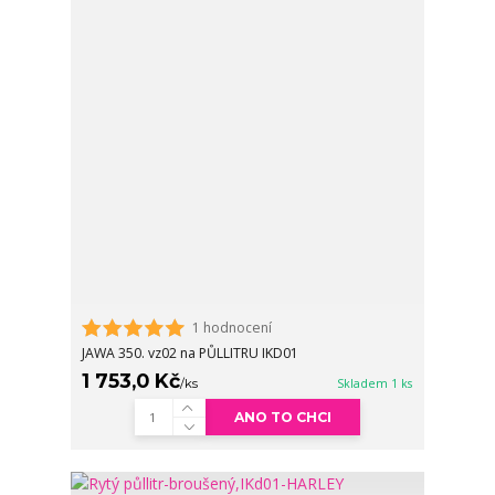
1 hodnocení
JAWA 350. vz02 na PŮLLITRU IKD01
1 753,0 Kč
/
ks
Skladem 1 ks
ANO TO CHCI