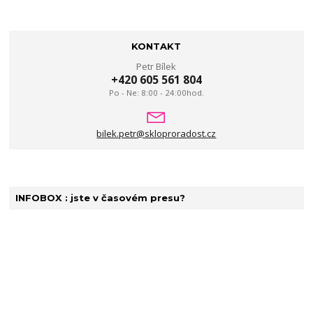
KONTAKT
Petr Bílek
+420 605 561 804
Po - Ne: 8:00 - 24:00hod.
bilek.petr@skloproradost.cz
INFOBOX : jste v časovém presu?