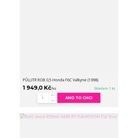
PŮLLITR ROB 0,5 Honda F6C Valkyrie (1998)
1 949,0 Kč
/
ks
Skladem 1 ks
ANO TO CHCI