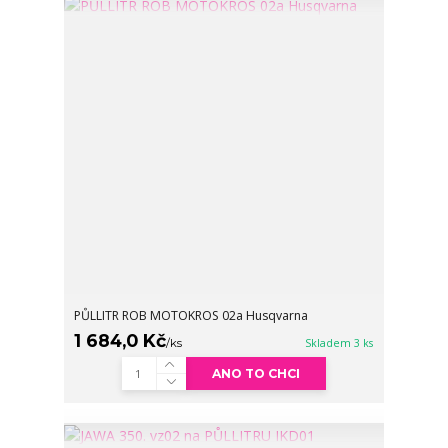
PŮLLITR ROB MOTOKROS 02a Husqvarna
1 684,0 Kč
/
ks
Skladem 3 ks
ANO TO CHCI