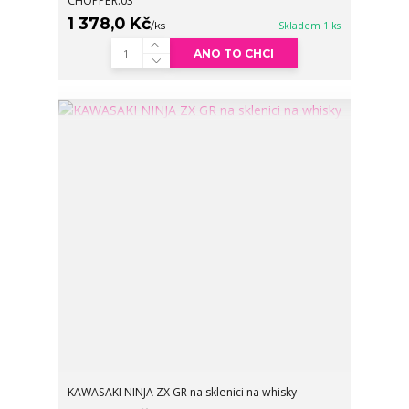
CHOPPER.03
1 378,0 Kč
/
ks
Skladem 1 ks
ANO TO CHCI
KAWASAKI NINJA ZX GR na sklenici na whisky