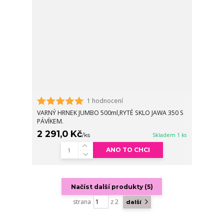
1 hodnocení
VARNÝ HRNEK JUMBO 500ml,RYTÉ SKLO JAWA 350 S
PÁVÍKEM.
2 291,0 Kč
/
ks
Skladem 1 ks
ANO TO CHCI
Načíst další produkty (5)
strana
z 2
další