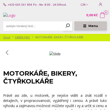
+420 605 561 804
Po - Ne: 8:00 - 24:00hod.
CZK
0
0,00 Kč
Menu
Úvod
DÁREK PRO
MOTORKÁŘE, BIKERY, ČTYŘKOLKÁŘE
MOTORKÁŘE, BIKERY,
ČTYŘKOLKÁŘE
Právě asi zde, u motorek, je nejvíce vidět a znát rozdíl v
detajlech, v propracovanosti, vyjádřený i cenou. A právě tuto
výhodu a zajímavou možnost můžete využít i vy a určit si cenu a