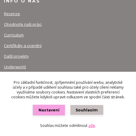
INFO O NÁS
Recenze
Ohodnoťe naši práci
Curriculum
Certifikáty a ocenění
Další projekty
Underworld
Pro základní funkčnost, zpříjemnění používání webu, analytické
účely a v případě udělení souhlasu také pro účely cílení reklamy
INFO PRO VÁS
využíváme soubory cookies. Nastavení vlastních preferencí
cookies můžete kdykoli upravit odkazem ve spodní části stránek.
Náš blog
Nastavení
Souhlasím
Rozdíl mezi broušením, rytím, gravírováním...atd
Fotogalerie
Souhlas můžete odmítnout
zde
.