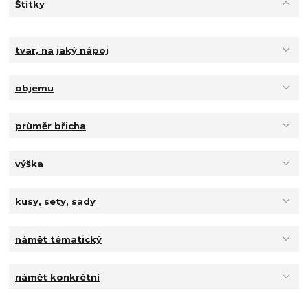
Štítky
tvar, na jaký nápoj
objemu
průměr břicha
výška
kusy, sety, sady
námět tématický
námět konkrétní