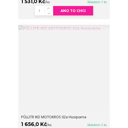
1 531,0 Kč
/
ks
Skladem 1 ks
ANO TO CHCI
PŮLLITR IKD MOTOKROS 02a Husqvarna
1 656,0 Kč
/
ks
Skladem 2 ks