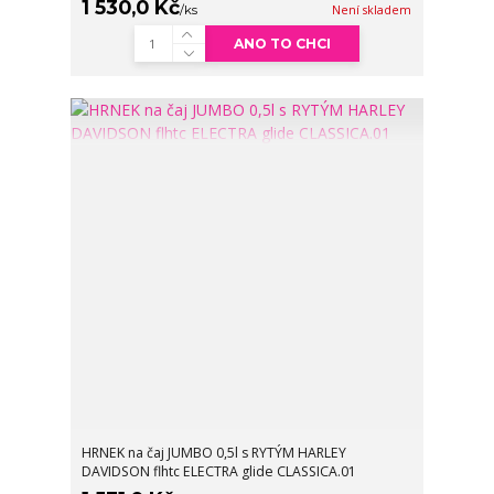
1 530,0 Kč
/
ks
Není skladem
ANO TO CHCI
HRNEK na čaj JUMBO 0,5l s RYTÝM HARLEY
DAVIDSON flhtc ELECTRA glide CLASSICA.01