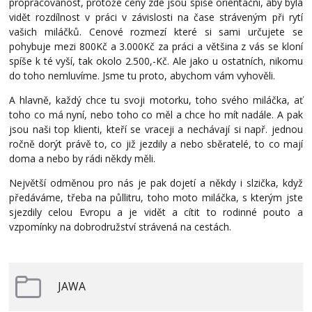
propracovanost, protože ceny zde jsou spíše orientační, aby byla
vidět rozdílnost v práci v závislosti na čase stráveným při rytí
vašich miláčků. Cenové rozmezí které si sami určujete se
pohybuje mezi 800Kč a 3.000Kč za práci a většina z vás se kloní
spíše k té vyší, tak okolo 2.500,-Kč. Ale jako u ostatních, nikomu
do toho nemluvíme. Jsme tu proto, abychom vám vyhověli.
A hlavně, každý chce tu svoji motorku, toho svého miláčka, ať
toho co má nyní, nebo toho co měl a chce ho mít nadále. A pak
jsou naši top klienti, kteří se vraceji a nechávají si např. jednou
ročně dorýt právě to, co již jezdily a nebo sběratelé, to co mají
doma a nebo by rádi někdy měli.
Největší odměnou pro nás je pak dojetí a někdy i slzička, když
předáváme, třeba na půllitru, toho moto miláčka, s kterým jste
sjezdily celou Evropu a je vidět a cítit to rodinné pouto a
vzpomínky na dobrodružství strávená na cestách.
JAWA