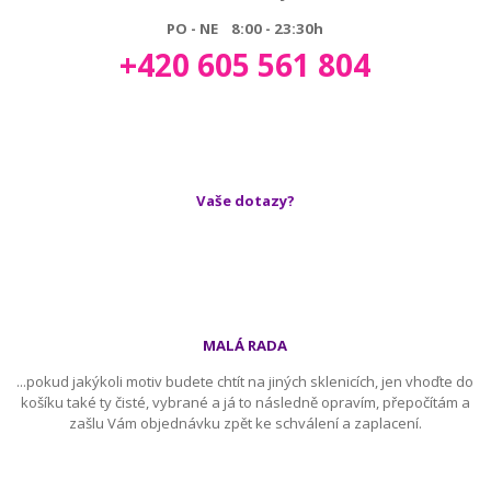
PO - NE 8:00 - 23:30h
+420 605 561 804
Vaše dotazy?
MALÁ RADA
...pokud jakýkoli motiv budete chtít na jiných sklenicích, jen vhoďte do
košíku také ty čisté, vybrané a já to následně opravím, přepočítám a
zašlu Vám objednávku zpět ke schválení a zaplacení.