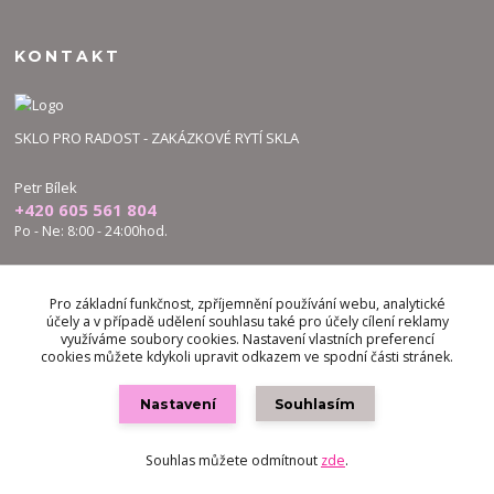
KONTAKT
SKLO PRO RADOST - ZAKÁZKOVÉ RYTÍ SKLA
Petr Bílek
+420 605 561 804
Po - Ne: 8:00 - 24:00hod.
bilek.petr@skloproradost.cz
Pro základní funkčnost, zpříjemnění používání webu, analytické
účely a v případě udělení souhlasu také pro účely cílení reklamy
využíváme soubory cookies. Nastavení vlastních preferencí
cookies můžete kdykoli upravit odkazem ve spodní části stránek.
Nastavení
Souhlasím
Vytvořeno na
Eshop-rychle.cz
Souhlas můžete odmítnout
zde
.
google8ee7c2f5fb36fde3.html