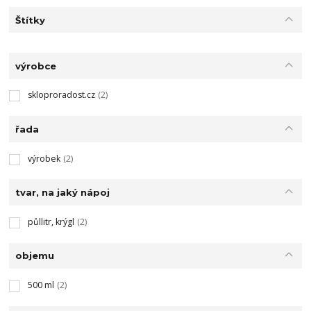
Štítky
výrobce
skloproradost.cz
(2)
řada
výrobek
(2)
tvar, na jaký nápoj
půllitr, krýgl
(2)
objemu
500 ml
(2)