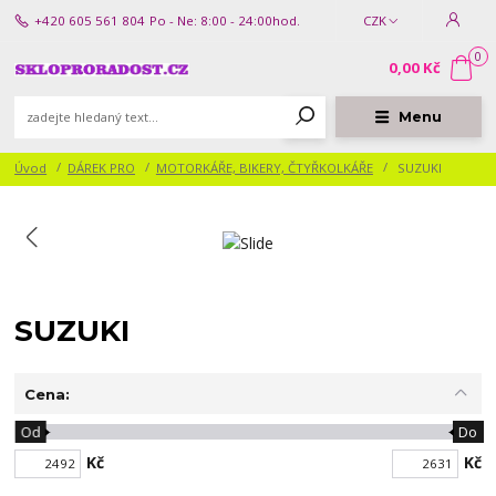
+420 605 561 804
Po - Ne: 8:00 - 24:00hod.
CZK
0
0,00 Kč
Menu
Úvod
DÁREK PRO
MOTORKÁŘE, BIKERY, ČTYŘKOLKÁŘE
SUZUKI
SUZUKI
Cena:
Od
Do
Kč
Kč