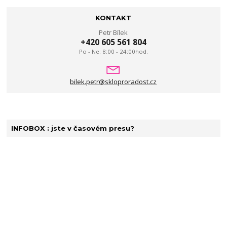
KONTAKT
Petr Bílek
+420 605 561 804
Po - Ne: 8:00 - 24:00hod.
bilek.petr@skloproradost.cz
INFOBOX : jste v časovém presu?