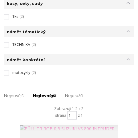
kusy, sety, sady
1ks
(2)
námět tématický
TECHNIKA
(2)
námět konkrétní
motocykly
(2)
Nejnovější
Nejlevnější
Nejdražší
Zobrazuji 1-2 z 2
strana
z 1