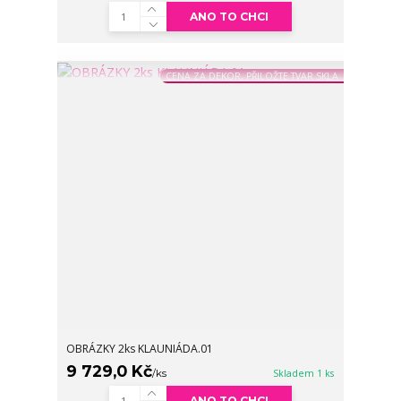
ANO TO CHCI
CENA ZA DEKOR, PŘILOŽTE TVAR SKLA
OBRÁZKY 2ks KLAUNIÁDA.01
9 729,0 Kč
/
ks
Skladem 1 ks
ANO TO CHCI