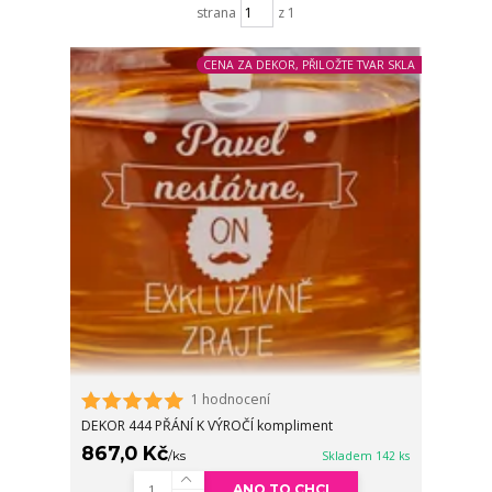
strana
z 1
CENA ZA DEKOR, PŘILOŽTE TVAR SKLA
1 hodnocení
DEKOR 444 PŘÁNÍ K VÝROČÍ kompliment
867,0 Kč
/
ks
Skladem 142 ks
ANO TO CHCI