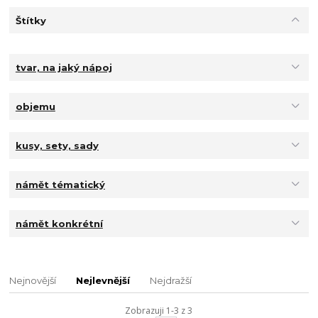
Štítky
tvar, na jaký nápoj
objemu
kusy, sety, sady
námět tématický
námět konkrétní
Nejnovější
Nejlevnější
Nejdražší
Zobrazuji 1-3 z 3