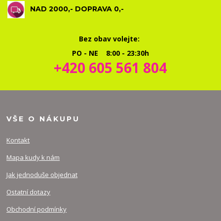
NAD 2000,- DOPRAVA 0,-
Bez obav volejte:
PO - NE 8:00 - 23:30h
+420 605 561 804
VŠE O NÁKUPU
Kontakt
Mapa kudy k nám
Jak jednoduše objednat
Ostatní dotazy
Obchodní podmínky