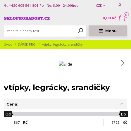
+420 605 561 804
Po - Ne: 8:00 - 24:00hod.
CZK
0
0,00 Kč
Menu
Úvod
DÁREK PRO
vtípky, legrácky, srandičky
vtípky, legrácky, srandičky
Cena:
Od
Do
Kč
Kč