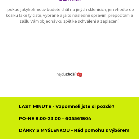
...pokud jakýkoli motiv budete chtít na jiných sklenicích, jen vhoďte do
košíku také ty čisté, vybrané a já to následně opravím, přepočítám a
zašlu Vám objednávku zpět ke schválení a zaplacení.
LAST MINUTE - Vzpomněli jste si pozdě?
PO-NE 8:00-23:00 - 605561804
DÁRKY S MYŠLENKOU - Rád pomohu s výběrem