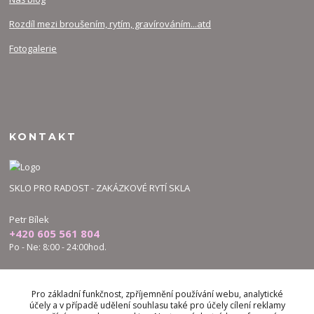
Rozdíl mezi broušením, rytím, gravírováním...atd
Fotogalerie
KONTAKT
SKLO PRO RADOST - ZAKÁZKOVÉ RYTÍ SKLA
Petr Bílek
+420 605 561 804
Po - Ne: 8:00 - 24:00hod.
bilek.petr@skloproradost.cz
Pro základní funkčnost, zpříjemnění používání webu, analytické
účely a v případě udělení souhlasu také pro účely cílení reklamy