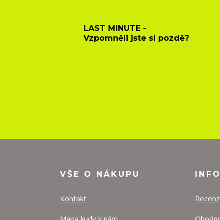
LAST MINUTE -
Vzpomněli jste si pozdě?
VŠE O NÁKUPU
INF
Kontakt
Recen
Mapa kudy k nám
Ohodnoť