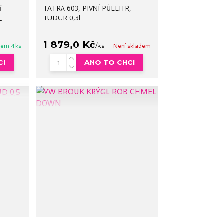
í
TATRA 603, PIVNÍ PŮLLITR,
TUDOR 0,3l
+
1 879,0 Kč
dem 4 ks
/
ks
Není skladem
CI
ANO TO CHCI