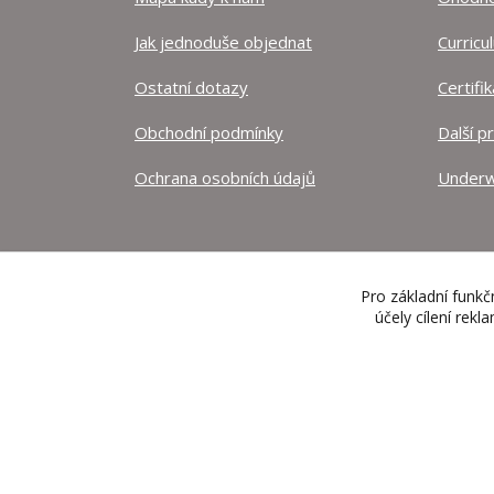
Jak jednoduše objednat
Curricu
Ostatní dotazy
Certifi
Obchodní podmínky
Další p
Ochrana osobních údajů
Underw
Pro základní funkč
účely cílení rek
google8ee7c2f5fb36fde3.html