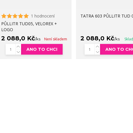
1 hodnocení
TATRA 603 PŮLLITR TUD 0
PŮLLITR TUD05, VELOREX +
LOGO
2 088,0 Kč
2 088,0 Kč
/
ks
Není skladem
/
ks
Skla
ANO TO CHCI
ANO TO CH