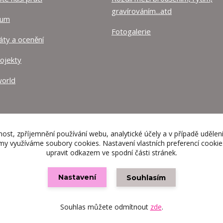
gravírováním...atd
lum
Fotogalerie
káty a ocenění
rojekty
orld
nost, zpříjemnění používání webu, analytické účely a v případě udělen
lamy využíváme soubory cookies. Nastavení vlastních preferencí cooki
upravit odkazem ve spodní části stránek.
Nastavení
Souhlasím
Vytvořeno na
Eshop-rychle.cz
Souhlas můžete odmítnout
zde
.