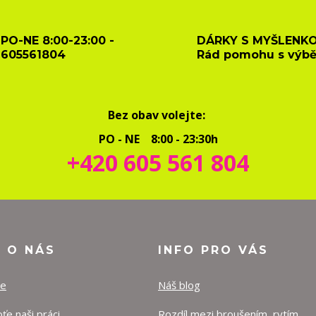
PO-NE 8:00-23:00 -
DÁRKY S MYŠLENKO
605561804
Rád pomohu s výb
Bez obav volejte:
PO - NE 8:00 - 23:30h
+420 605 561 804
O O NÁS
INFO PRO VÁS
ze
Náš blog
e naši práci
Rozdíl mezi broušením, rytím,