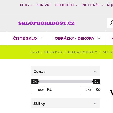
BLOG
KONTAKT
O OBCHODU
INFO O NÁS
NEJ
ČISTÉ SKLO
OBRÁZKY - DEKORY
Úvod
DÁREK PRO
AUTA, AUTOMOBILY
VETER
Cena:
Od
Do
Kč
Kč
Štítky