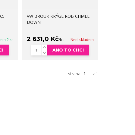
,5
VW BROUK KRÝGL ROB CHMEL
DOWN
2 631,0 Kč
dem 2 ks
/
ks
Není skladem
CI
ANO TO CHCI
strana
z 1