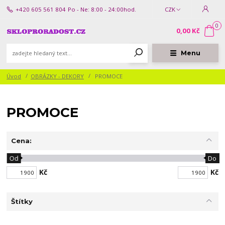
+420 605 561 804
Po - Ne: 8:00 - 24:00hod.
CZK
0
0,00 Kč
Menu
Úvod
OBRÁZKY - DEKORY
PROMOCE
PROMOCE
Cena:
Od
Do
Kč
Kč
Štítky