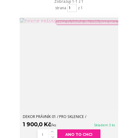
Zobrazuji 1-1 z 1
strana
z 1
CENA ZA DEKOR, PŘILOŽTE TVAR SKLA
DEKOR PRÁVNÍK 01 / PRO SKLENICE /
1 900,0 Kč
/
ks
Skladem 3 ks
ANO TO CHCI