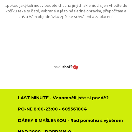
...pokud jakýkoli motiv budete chtít na jiných sklenicích, jen vhoďte do
košíku také ty čisté, vybrané a já to následně opravím, přepočítám a
zašlu Vám objednávku zpět ke schválení a zaplacení.
LAST MINUTE - Vzpomněli jste si pozdě?
PO-NE 8:00-23:00 - 605561804
DÁRKY S MYŠLENKOU - Rád pomohu s výběrem
NAD 2000,- DOPRAVA 0,-