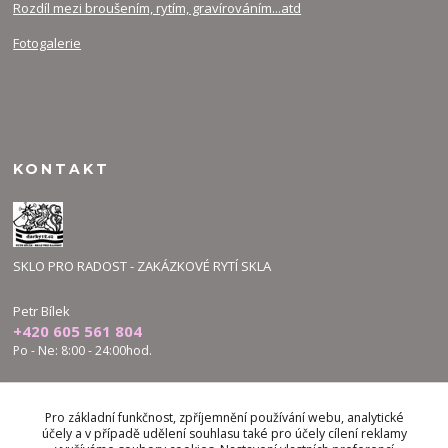
Rozdíl mezi broušením, rytím, gravírováním...atd
Fotogalerie
KONTAKT
SKLO PRO RADOST - ZAKÁZKOVÉ RYTÍ SKLA
Petr Bílek
+420 605 561 804
Po - Ne: 8:00 - 24:00hod.
bilek.petr@skloproradost.cz
Pro základní funkčnost, zpříjemnění používání webu, analytické
účely a v případě udělení souhlasu také pro účely cílení reklamy