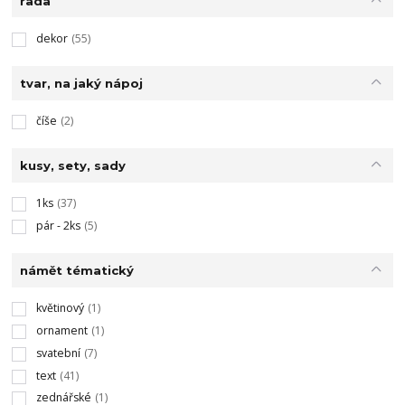
řada
dekor
(55)
tvar, na jaký nápoj
číše
(2)
kusy, sety, sady
1ks
(37)
pár - 2ks
(5)
námět tématický
květinový
(1)
ornament
(1)
svatební
(7)
text
(41)
zednářské
(1)