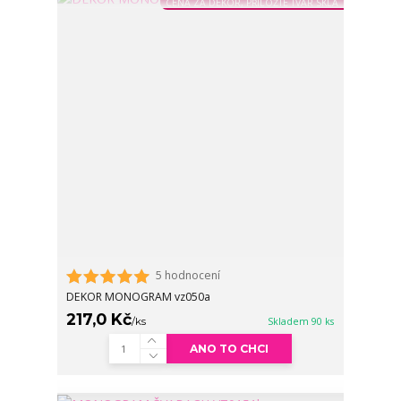
CENA ZA DEKOR, PŘILOŽTE TVAR SKLA
5 hodnocení
DEKOR MONOGRAM vz050a
217,0 Kč
/
ks
Skladem 90 ks
ANO TO CHCI