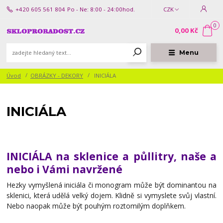
+420 605 561 804
Po - Ne: 8:00 - 24:00hod.
CZK
0
0,00 Kč
Menu
Úvod
OBRÁZKY - DEKORY
INICIÁLA
INICIÁLA
INICIÁLA na sklenice a půllitry, naše a
nebo i Vámi navržené
Hezky vymyšlená iniciála či monogram může být dominantou na
sklenici, která udělá velký dojem. Klidně si vymyslete svůj vlastní.
Nebo naopak může být pouhým roztomilým doplňkem.