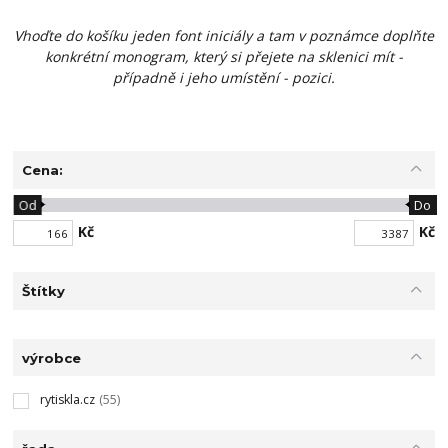
Vhoďte do košíku jeden font iniciály a tam v poznámce doplňte
konkrétní monogram, který si přejete na sklenici mít -
případně i jeho umístění - pozici.
Cena:
Od
Do
Kč
Kč
Štítky
výrobce
rytiskla.cz
(55)