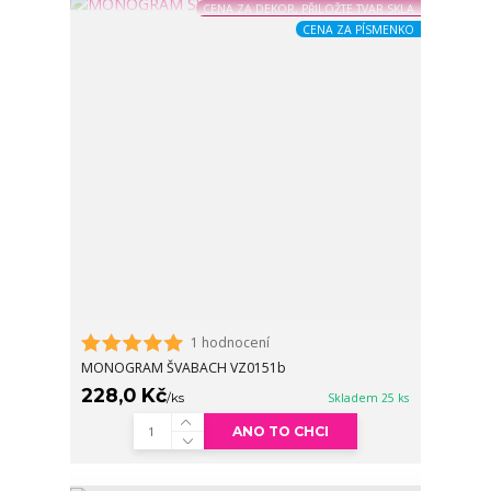
CENA ZA DEKOR, PŘILOŽTE TVAR SKLA
CENA ZA PÍSMENKO
1 hodnocení
MONOGRAM ŠVABACH VZ0151b
228,0 Kč
/
ks
Skladem 25 ks
ANO TO CHCI