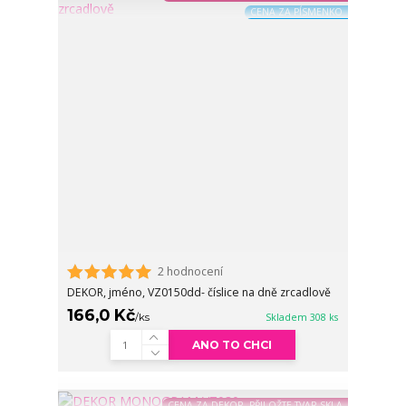
CENA ZA PÍSMENKO
2 hodnocení
DEKOR, jméno, VZ0150dd- číslice na dně zrcadlově
166,0 Kč
/
ks
Skladem 308 ks
ANO TO CHCI
CENA ZA DEKOR, PŘILOŽTE TVAR SKLA