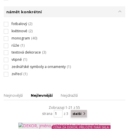
námět konkrétní
fotbalový
(2)
květinové
(2)
monogram
(40)
růže
(1)
textová dekorace
(3)
vtipné
(1)
zednářské symboly a ornamenty
(1)
zvířecí
(1)
Nejnovější
Nejlevnější
Nejdražší
Zobrazuji 1-21 z 55
strana
z 3
další
CENA ZA DEKOR, PŘILOŽTE TVAR SKLA