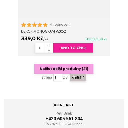
4 hodnocení
DEKOR MONOGRAM VZ052
339,0 Kč
/
ks
Skladem 20 ks
ANO TO CHCI
Načíst další produkty (21)
strana
z 3
další
KONTAKT
Petr Bílek
+420 605 561 804
Po - Ne: 8:00 - 24:00hod.