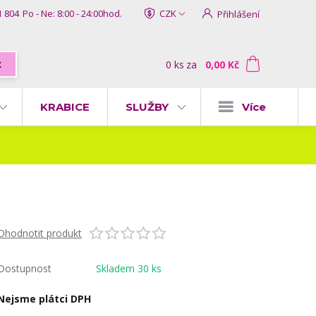
1 804
Po - Ne: 8:00 - 24:00hod.
CZK
Přihlášení
0
ks
za
0,00 Kč
t
KRABICE
SLUŽBY
Více
Ohodnotit produkt
Dostupnost
Skladem 30 ks
Nejsme plátci DPH