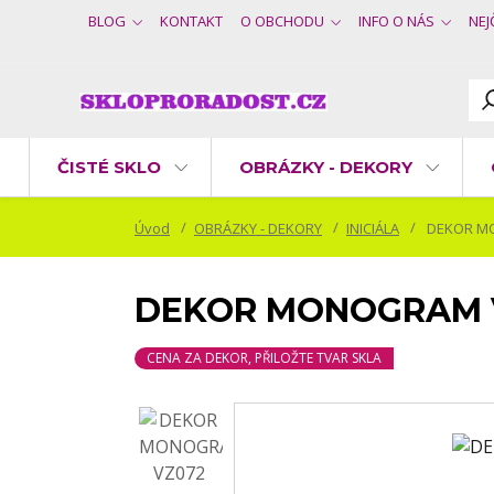
BLOG
KONTAKT
O OBCHODU
INFO O NÁS
NEJ
ČISTÉ SKLO
OBRÁZKY - DEKORY
Úvod
OBRÁZKY - DEKORY
INICIÁLA
DEKOR M
DEKOR MONOGRAM 
CENA ZA DEKOR, PŘILOŽTE TVAR SKLA