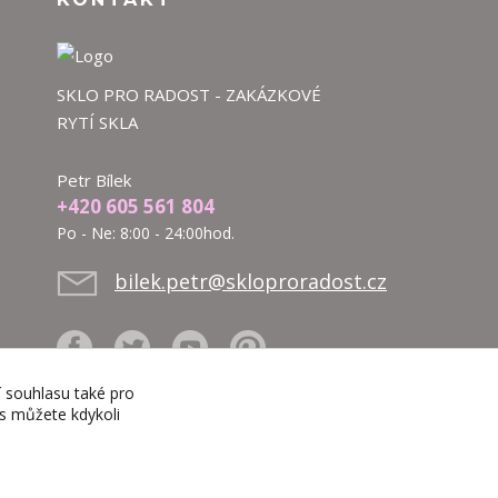
SKLO PRO RADOST - ZAKÁZKOVÉ
RYTÍ SKLA
Petr Bílek
+420 605 561 804
Po - Ne: 8:00 - 24:00hod.
bilek.petr@skloproradost.cz
í souhlasu také pro
es můžete kdykoli