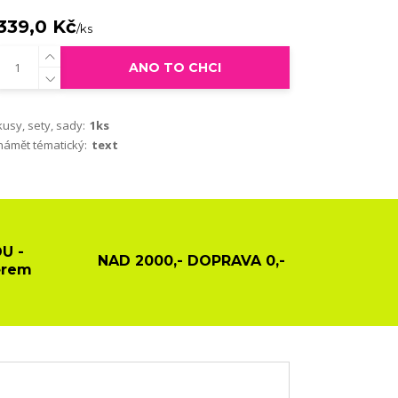
339,0 Kč
/
ks
ANO TO CHCI
kusy, sety, sady:
1ks
námět tématický:
text
U -
NAD 2000,- DOPRAVA 0,-
ěrem