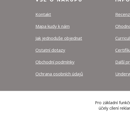
Kontakt
Recen
Mapa kudy k nám
Ohodnoť
Jak jednoduše objednat
Curricu
Ostatní dotazy
Certifi
Obchodní podmínky
Další p
Ochrana osobních údajů
Underw
Pro základní funkč
účely cílení rek