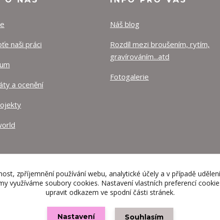
ze
Náš blog
e naši práci
Rozdíl mezi broušením, rytím,
gravírováním...atd
lum
Fotogalerie
káty a ocenění
rojekty
orld
nost, zpříjemnění používání webu, analytické účely a v případě udělen
lamy využíváme soubory cookies. Nastavení vlastních preferencí cooki
upravit odkazem ve spodní části stránek.
Nastavení
Souhlasím