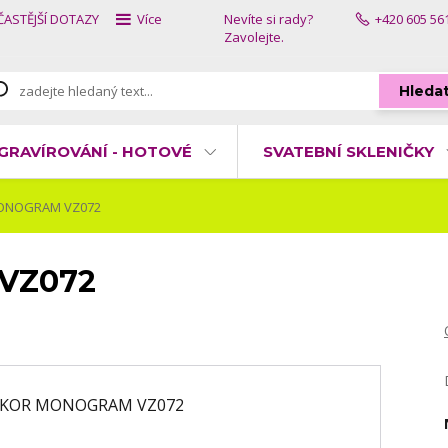
ČASTĚJŠÍ DOTAZY
Více
Nevíte si rady?
+420 605 56
Zavolejte.
Hleda
GRAVÍROVÁNÍ - HOTOVÉ
SVATEBNÍ SKLENIČKY
ONOGRAM VZ072
VZ072