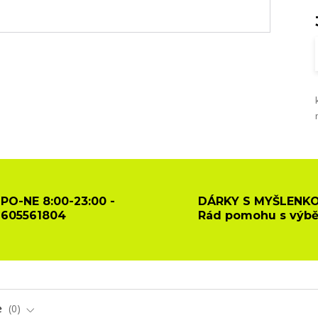
PO-NE 8:00-23:00 -
DÁRKY S MYŠLENKO
605561804
Rád pomohu s výb
e
0