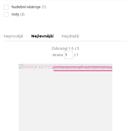
hudební nástroje
(1)
noty
(3)
Nejnovější
Nejlevnější
Nejdražší
Zobrazuji 1-5 z 5
strana
z 1
CENA ZA DEKOR, PŘILOŽTE TVAR SKLA