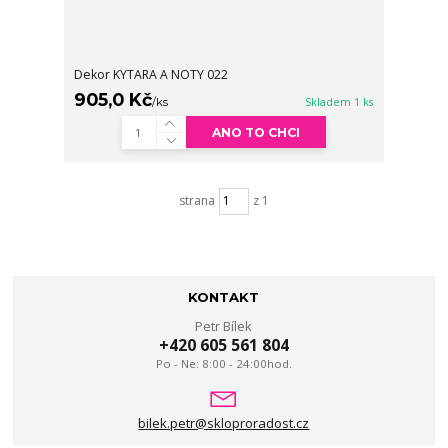
Dekor KYTARA A NOTY 022
905,0 Kč
/
ks
Skladem 1 ks
ANO TO CHCI
strana
z 1
KONTAKT
Petr Bílek
+420 605 561 804
Po - Ne: 8:00 - 24:00hod.
bilek.petr@skloproradost.cz