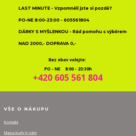
LAST MINUTE - Vzpomněli jste si pozdě?
PO-NE 8:00-23:00 - 605561804
DÁRKY S MYŠLENKOU - Rád pomohu s výběrem
NAD 2000,- DOPRAVA 0,-
Bez obav volejte:
PO - NE 8:00 - 23:30h
+420 605 561 804
VŠE O NÁKUPU
Kontakt
Mapa kudy k nám