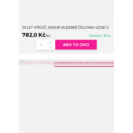
20 LET VÝROČÍ, DEKOR HUDEBNÍ ČÍSLOVKA VZ047.2
782,0 Kč
/
ks
Skladem 38 ks
ANO TO CHCI
CENA ZA DEKOR, PŘILOŽTE TVAR SKLA