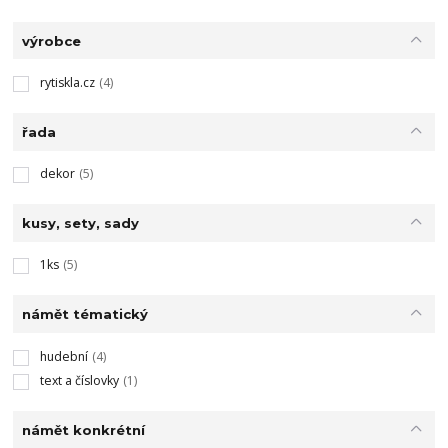
výrobce
rytiskla.cz
(4)
řada
dekor
(5)
kusy, sety, sady
1ks
(5)
námět tématický
hudební
(4)
text a číslovky
(1)
námět konkrétní