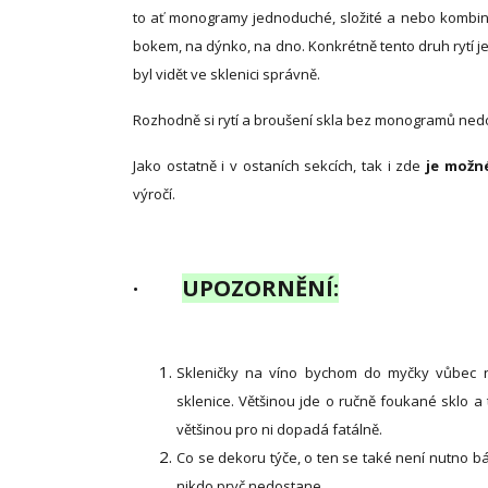
to ať monogramy jednoduché, složité a nebo kombino
bokem, na dýnko, na dno. Konkrétně tento druh rytí je
byl vidět ve sklenici správně.
Rozhodně si rytí a broušení skla bez monogramů nedov
Jako ostatně i v ostaních sekcích, tak i zde
je možn
výročí.
·
UPOZORNĚNÍ:
Skleničky na víno bychom do myčky vůbec n
sklenice. Většinou jde o ručně foukané sklo 
většinou pro ni dopadá fatálně.
Co se dekoru týče, o ten se také není nutno bát
nikdo pryč nedostane.