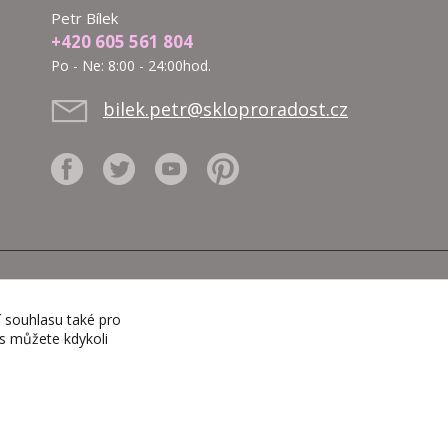
Petr Bílek
+420 605 561 804
Po - Ne: 8:00 - 24:00hod.
bilek.petr@skloproradost.cz
í souhlasu také pro
es můžete kdykoli