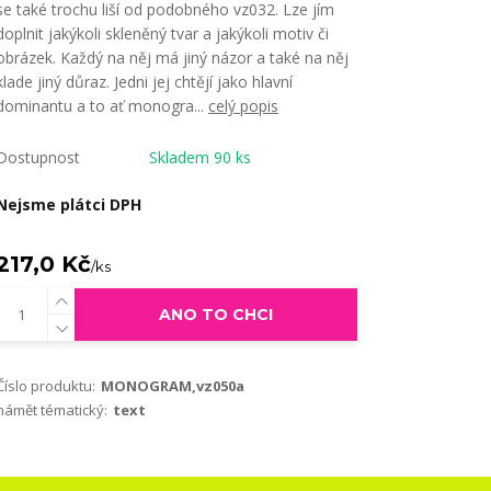
se také trochu liší od podobného vz032. Lze jím
doplnit jakýkoli skleněný tvar a jakýkoli motiv či
obrázek. Každý na něj má jiný názor a také na něj
klade jiný důraz. Jedni jej chtějí jako hlavní
dominantu a to ať monogra...
celý popis
Dostupnost
Skladem 90 ks
Nejsme plátci DPH
217,0 Kč
/
ks
ANO TO CHCI
Číslo produktu:
MONOGRAM,vz050a
námět tématický:
text