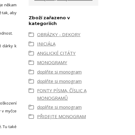
yje někam
ě tak, aby
Zboží zařazeno v
kategoriích
ednost.
OBRÁZKY - DEKORY
INICIÁLA
é dárky k
ANGLICKÉ CITÁTY
MONOGRAMY
doplňte si monogram
doplňte si monogram
FONTY PÍSMA, ČÍSLIC A
MONOGRAMŮ
oškození
doplňte si monogram
y v myčce
PŘIDEJTE MONOGRAM
ě. Tu také