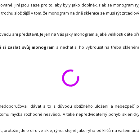
vané. Jiní jsou zase pro to, aby byly jako doplněk. Pak se monogram r
 trochu složitější v tom, že monogram na dně sklenice se musí rýt zrcadlov
edu ani představit. Je jen na Vás jaký monogram a jaké velikosti dáte př
é si zaslat svůj monogram
a nechat si ho vybrousit na třeba skleněn
edoporučovali dávat a to z důvodu obtížného uložení a nebezpečí p
a tomu myčka rozhodně nesvědčí. A také nepředvídatelný pohyb skleničk
, protože jde o díru ve skle, rýhu, stejně jako rýha od klíčů na vašem aut