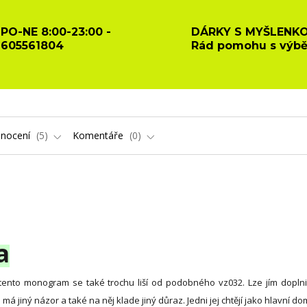
PO-NE 8:00-23:00 -
DÁRKY S MYŠLENKO
605561804
Rád pomohu s výb
nocení
5
Komentáře
0
a
ento monogram se také trochu liší od podobného vz032. Lze jím doplnit
 má jiný názor a také na něj klade jiný důraz. Jedni jej chtějí jako hlavní d