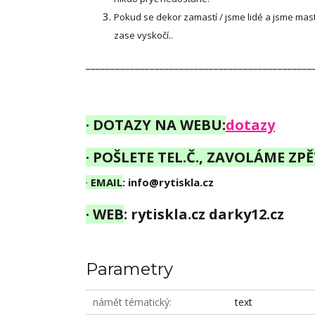
Pokud se dekor zamastí / jsme lidé a jsme mastn
zase vyskočí..
______________________________________________
·
DOTAZY NA WEBU:
dotazy
·
POŠLETE TEL.Č., ZAVOLÁME ZPĚ
·
EMAIL
:
info@rytiskla.cz
·
WEB
: rytiskla.cz darky12.cz
Parametry
námět tématický
text