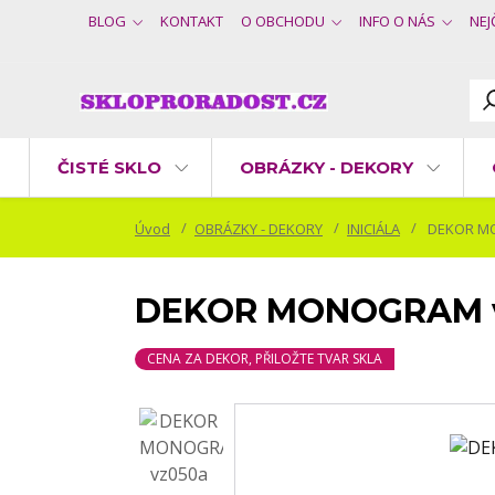
BLOG
KONTAKT
O OBCHODU
INFO O NÁS
NEJ
ČISTÉ SKLO
OBRÁZKY - DEKORY
Úvod
OBRÁZKY - DEKORY
INICIÁLA
DEKOR M
DEKOR MONOGRAM 
CENA ZA DEKOR, PŘILOŽTE TVAR SKLA