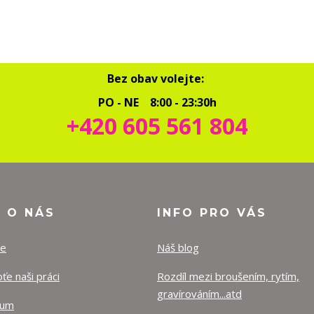
Bez obav volejte:
PO - NE 8:00 - 23:30h
+420 605 561 804
O O NÁS
INFO PRO VÁS
ze
Náš blog
e naši práci
Rozdíl mezi broušením, rytím,
gravírováním...atd
lum