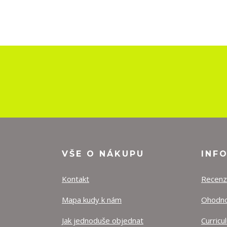
VŠE O NÁKUPU
INF
Kontakt
Recen
Mapa kudy k nám
Ohodnoť
Jak jednoduše objednat
Curricu