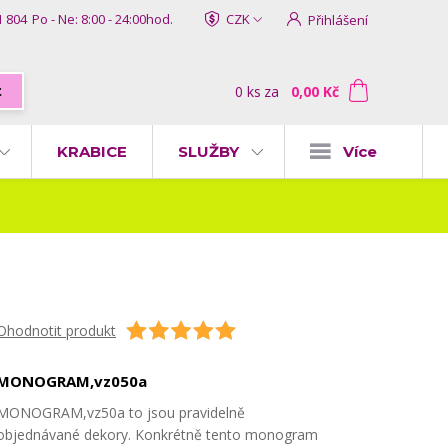
1 804
Po - Ne: 8:00 - 24:00hod.
CZK
Přihlášení
0
ks
za
0,00 Kč
t
KRABICE
SLUŽBY
Více
Ohodnotit produkt
MONOGRAM,vz050a
MONOGRAM,vz50a to jsou pravidelně
objednávané dekory. Konkrétně tento monogram