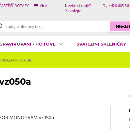
ČASTĚJŠÍ DOTAZY
Více
Nevíte si rady?
+420 605 56
Zavolejte.
Hleda
GRAVÍROVÁNÍ - HOTOVÉ
SVATEBNÍ SKLENIČKY
ONOGRAM vz050a
vz050a