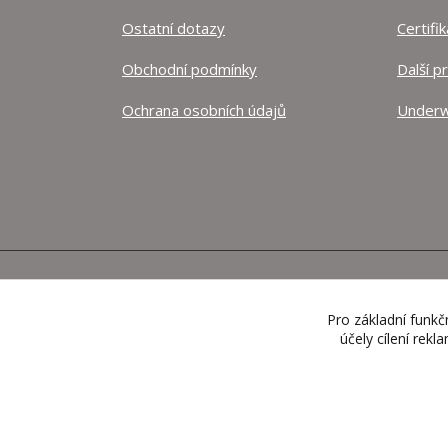
Ostatní dotazy
Certifi
Obchodní podmínky
Další p
Ochrana osobních údajů
Underw
Pro základní funkč
účely cílení rek
google8ee7c2f5fb36fde3.html