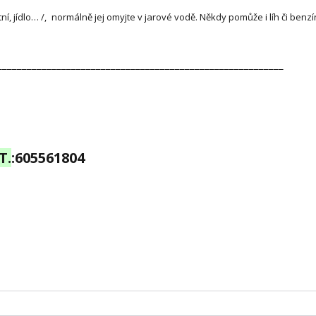
í, jídlo… /, normálně jej omyjte v jarové vodě. Někdy pomůže i líh či benz
__________________________________________________________
T.
:
605561804