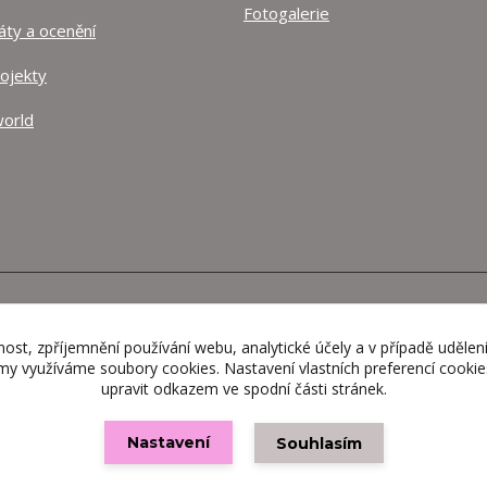
Fotogalerie
káty a ocenění
rojekty
orld
Vytvořeno na
Eshop-rychle.cz
nost, zpříjemnění používání webu, analytické účely a v případě udělen
lamy využíváme soubory cookies. Nastavení vlastních preferencí cooki
upravit odkazem ve spodní části stránek.
Nastavení
Souhlasím