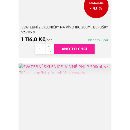
1 944,0 Kč
- 43 %
SVATEBNÍ 2 SKLENIČKY NA VÍNO IKC 300ml, BERUŠKY
vz.705.p
1 114,0 Kč
/
pár
Skladem 9 pár
ANO TO CHCI