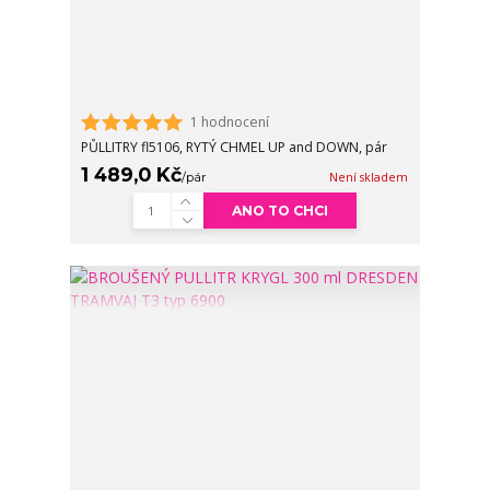
1 hodnocení
PŮLLITRY fl5106, RYTÝ CHMEL UP and DOWN, pár
1 489,0 Kč
/
pár
Není skladem
ANO TO CHCI