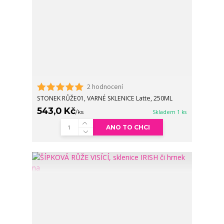
2 hodnocení
STONEK RŮŽE01, VARNÉ SKLENICE Latte, 250ML
543,0 Kč
/
ks
Skladem 1 ks
ANO TO CHCI