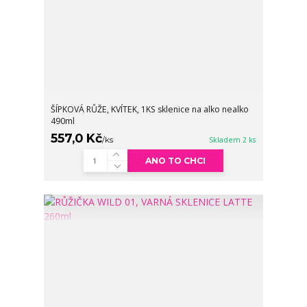
ŠÍPKOVÁ RŮŽE, KVÍTEK, 1KS sklenice na alko nealko
490ml
557,0 Kč
/
ks
Skladem 2 ks
ANO TO CHCI