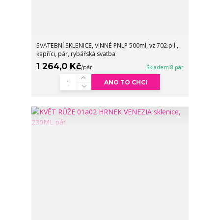
SVATEBNÍ SKLENICE, VINNÉ PNLP 500ml, vz 702.p.l.,
kapříci, pár, rybářská svatba
1 264,0 Kč
/
pár
Skladem 8 pár
ANO TO CHCI