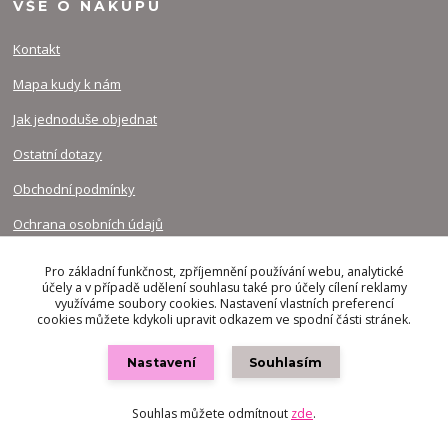
VŠE O NÁKUPU
Kontakt
Mapa kudy k nám
Jak jednoduše objednat
Ostatní dotazy
Obchodní podmínky
Ochrana osobních údajů
Pro základní funkčnost, zpříjemnění používání webu, analytické
účely a v případě udělení souhlasu také pro účely cílení reklamy
využíváme soubory cookies. Nastavení vlastních preferencí
cookies můžete kdykoli upravit odkazem ve spodní části stránek.
INFO O NÁS
Nastavení
Souhlasím
Recenze
Ohodnoťe naši práci
Souhlas můžete odmítnout
zde
.
Curriculum