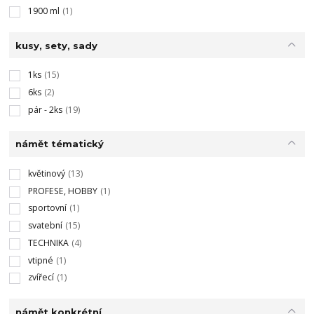
1900 ml
(1)
kusy, sety, sady
1ks
(15)
6ks
(2)
pár - 2ks
(19)
námět tématický
květinový
(13)
PROFESE, HOBBY
(1)
sportovní
(1)
svatební
(15)
TECHNIKA
(4)
vtipné
(1)
zvířecí
(1)
námět konkrétní