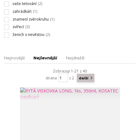
vaše tetování
(2)
zahrádkáři
(1)
znamení zvěrokruhu
(1)
zvířecí
(3)
ženich s nevěstou
(2)
Nejnovější
Nejlevnější
Nejdražší
Zobrazuji 1-21 z 40
strana
z 2
další