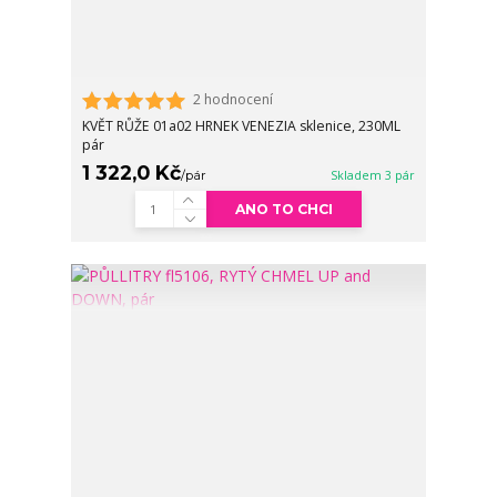
2 hodnocení
KVĚT RŮŽE 01a02 HRNEK VENEZIA sklenice, 230ML
pár
1 322,0 Kč
/
pár
Skladem 3 pár
ANO TO CHCI