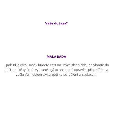
Vaše dotazy?
MALÁ RADA
...pokud jakýkoli motiv budete chtít na jiných sklenicích, jen vhoďte do
košíku také ty čisté, vybrané a já to následně opravím, přepočítám a
zašlu Vám objednávku zpět ke schválení a zaplacení.