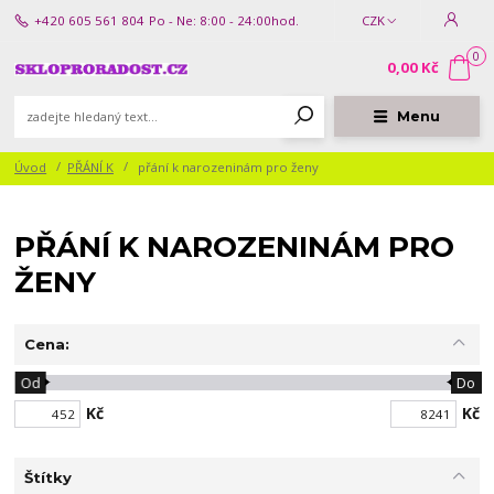
+420 605 561 804
Po - Ne: 8:00 - 24:00hod.
CZK
0
0,00 Kč
Menu
Úvod
PŘÁNÍ K
přání k narozeninám pro ženy
PŘÁNÍ K NAROZENINÁM PRO
ŽENY
Cena:
Od
Do
Kč
Kč
Štítky