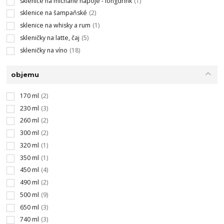
sklenice na míchané nápoje - longdrink
(1)
sklenice na šampaňské
(2)
sklenice na whisky a rum
(1)
skleničky na latte, čaj
(5)
skleničky na víno
(18)
objemu
170 ml
(2)
230 ml
(3)
260 ml
(2)
300 ml
(2)
320 ml
(1)
350 ml
(1)
450 ml
(4)
490 ml
(2)
500 ml
(9)
650 ml
(3)
740 ml
(3)