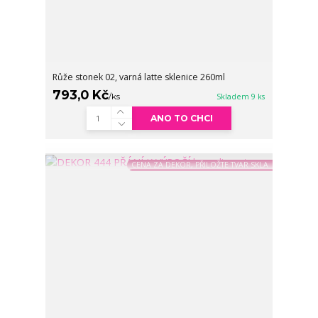
Růže stonek 02, varná latte sklenice 260ml
793,0 Kč
/
ks
Skladem 9 ks
ANO TO CHCI
CENA ZA DEKOR, PŘILOŽTE TVAR SKLA