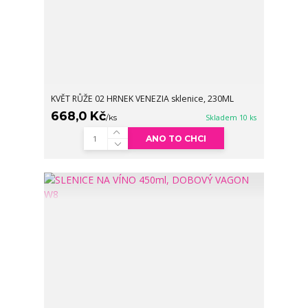
KVĚT RŮŽE 02 HRNEK VENEZIA sklenice, 230ML
668,0 Kč
/
ks
Skladem 10 ks
ANO TO CHCI