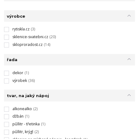
výrobce
rytiskla.cz
(3)
sklenice-svatebni.cz
(20)
skloproradost.cz
(14)
řada
dekor
(1)
výrobek
(36)
tvar, na jaký nápoj
alkonealko
(2)
džbán
(1)
půllitr - třetinka
(1)
půllitr, krýgl
(2)