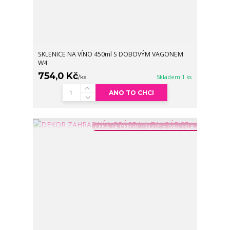
SKLENICE NA VÍNO 450ml S DOBOVÝM VAGONEM
W4
754,0 Kč
/
ks
Skladem 1 ks
ANO TO CHCI
CENA ZA DEKOR, PŘILOŽTE TVAR SKLA