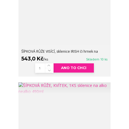
ŠÍPKOVÁ RŮŽE VISÍCÍ, sklenice IRISH či hrnek na
543,0 Kč
/
ks
Skladem 10 ks
ANO TO CHCI