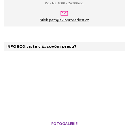
Po - Ne: 8:00 - 24:00hod.
bilek.petr@skloproradost.cz
INFOBOX : jste v časovém presu?
FOTOGALERIE