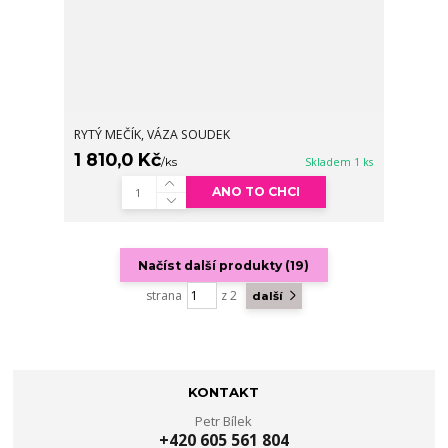
RYTÝ MEČÍK, VÁZA SOUDEK
1 810,0 Kč
/
ks
Skladem 1 ks
ANO TO CHCI
Načíst další produkty (19)
strana
z 2
další
KONTAKT
Petr Bílek
+420 605 561 804