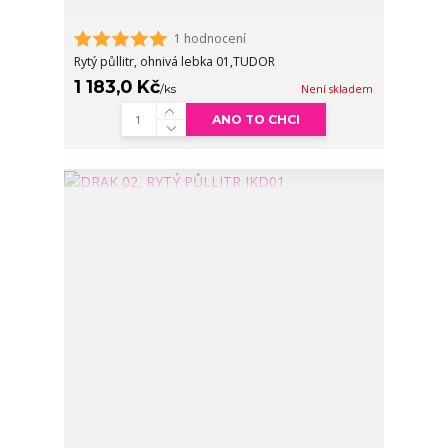
1 hodnocení
Rytý půllitr, ohnivá lebka 01,TUDOR
1 183,0 Kč
/
ks
Není skladem
ANO TO CHCI