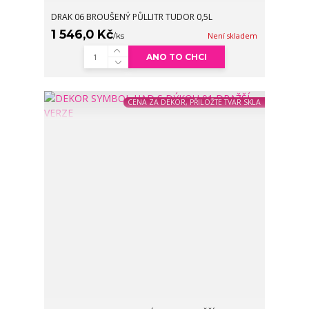
DRAK 06 BROUŠENÝ PŮLLITR TUDOR 0,5L
1 546,0 Kč
/
ks
Není skladem
ANO TO CHCI
CENA ZA DEKOR, PŘILOŽTE TVAR SKLA