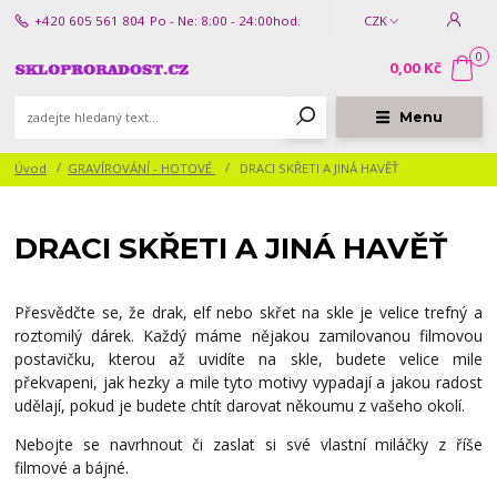
+420 605 561 804
Po - Ne: 8:00 - 24:00hod.
CZK
0
0,00 Kč
Menu
Úvod
GRAVÍROVÁNÍ - HOTOVÉ
DRACI SKŘETI A JINÁ HAVĚŤ
DRACI SKŘETI A JINÁ HAVĚŤ
Přesvědčte se, že drak, elf nebo skřet na skle je velice trefný a
roztomilý dárek. Každý máme nějakou zamilovanou filmovou
postavičku, kterou až uvidíte na skle, budete velice mile
překvapeni, jak hezky a mile tyto motivy vypadají a jakou radost
udělají, pokud je budete chtít darovat někoumu z vašeho okolí.
Nebojte se navrhnout či zaslat si své vlastní miláčky z říše
filmové a bájné.