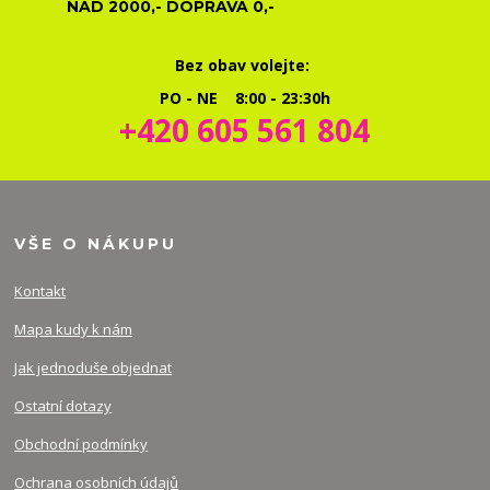
NAD 2000,- DOPRAVA 0,-
Bez obav volejte:
PO - NE 8:00 - 23:30h
+420 605 561 804
VŠE O NÁKUPU
Kontakt
Mapa kudy k nám
Jak jednoduše objednat
Ostatní dotazy
Obchodní podmínky
Ochrana osobních údajů