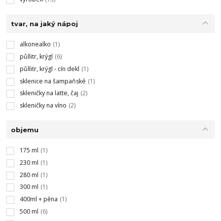
tvar, na jaký nápoj
alkonealko
(1)
půllitr, krýgl
(6)
půllitr, krýgl - cín dekl
(1)
sklenice na šampaňské
(1)
skleničky na latte, čaj
(2)
skleničky na víno
(2)
objemu
175 ml
(1)
230 ml
(1)
280 ml
(1)
300 ml
(1)
400ml + pěna
(1)
500 ml
(6)