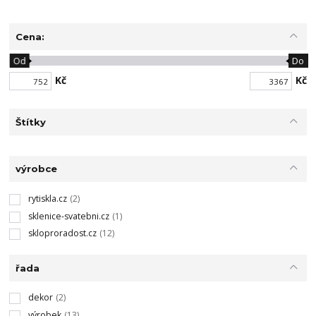
Cena:
Od
Do
Kč
Kč
Štítky
výrobce
rytiskla.cz
(2)
sklenice-svatebni.cz
(1)
skloproradost.cz
(12)
řada
dekor
(2)
výrobek
(13)