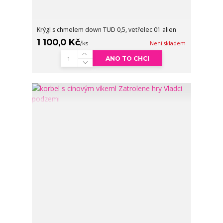
Krýgl s chmelem down TUD 0,5, vetřelec 01 alien
1 100,0 Kč
/
ks
Není skladem
ANO TO CHCI