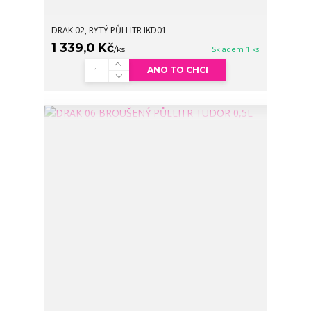
DRAK 02, RYTÝ PŮLLITR IKD01
1 339,0 Kč
/
ks
Skladem 1 ks
ANO TO CHCI