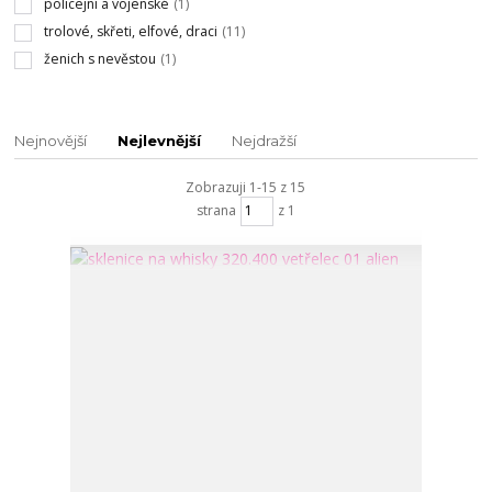
policejní a vojenské
(1)
trolové, skřeti, elfové, draci
(11)
ženich s nevěstou
(1)
Nejnovější
Nejlevnější
Nejdražší
Zobrazuji 1-15 z 15
strana
z 1