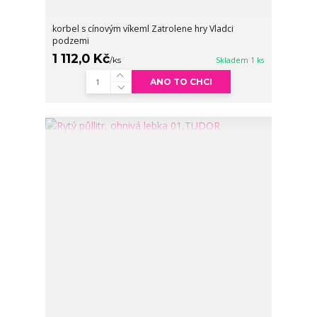
korbel s cínovým víkeml Zatrolene hry Vladci
podzemi
1 112,0 Kč
/
ks
Skladem 1 ks
ANO TO CHCI