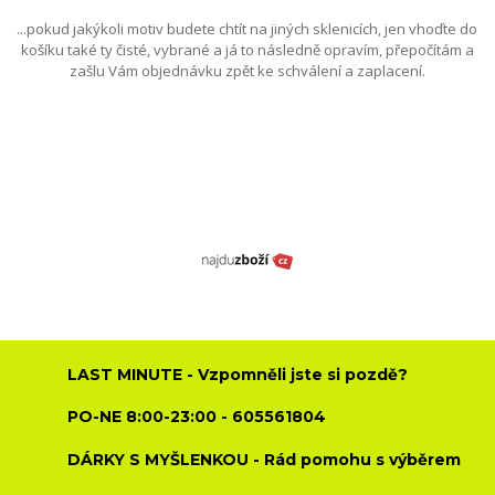
...pokud jakýkoli motiv budete chtít na jiných sklenicích, jen vhoďte do
košíku také ty čisté, vybrané a já to následně opravím, přepočítám a
zašlu Vám objednávku zpět ke schválení a zaplacení.
LAST MINUTE - Vzpomněli jste si pozdě?
PO-NE 8:00-23:00 - 605561804
DÁRKY S MYŠLENKOU - Rád pomohu s výběrem