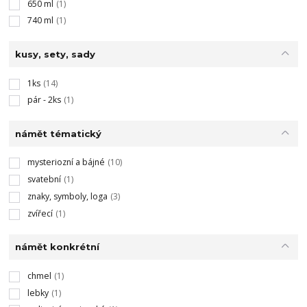
650 ml
(1)
740 ml
(1)
kusy, sety, sady
1ks
(14)
pár - 2ks
(1)
námět tématický
mysteriozní a bájné
(10)
svatební
(1)
znaky, symboly, loga
(3)
zvířecí
(1)
námět konkrétní
chmel
(1)
lebky
(1)