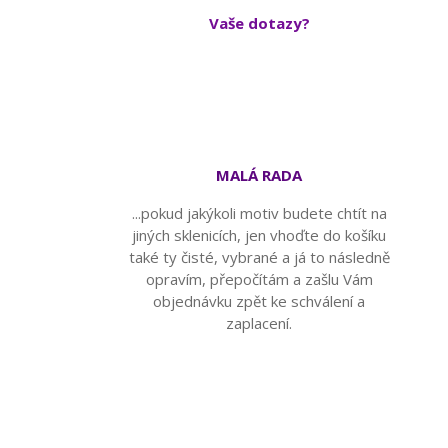
Vaše dotazy?
MALÁ RADA
...pokud jakýkoli motiv budete chtít na
jiných sklenicích, jen vhoďte do košíku
také ty čisté, vybrané a já to následně
opravím, přepočítám a zašlu Vám
objednávku zpět ke schválení a
zaplacení.