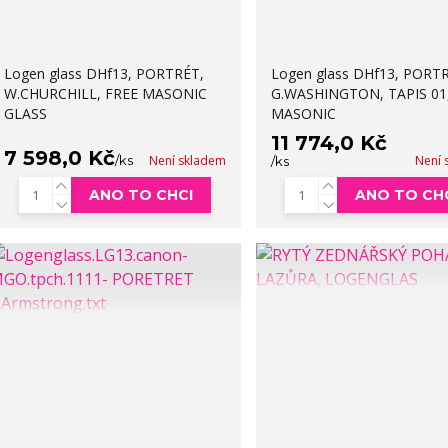
Logen glass DHf13, PORTRÉT,
Logen glass DHf13, PORT
W.CHURCHILL, FREE MASONIC
G.WASHINGTON, TAPIS 01
GLASS
MASONIC
11 774,0 Kč
7 598,0 Kč
/
ks
Není skladem
Není 
/
ks
ANO TO CHCI
ANO TO CH