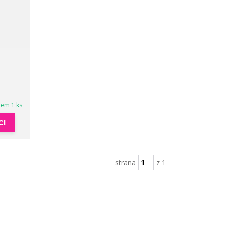
dem 1 ks
CI
strana
z 1