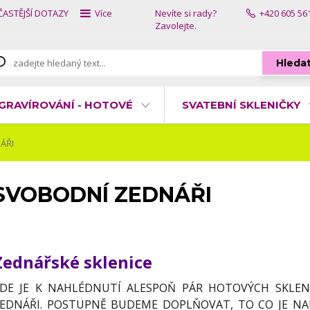
ČASTĚJŠÍ DOTAZY
Více
Nevíte si rady?
+420 605 56
Zavolejte.
Hleda
GRAVÍROVÁNÍ - HOTOVÉ
SVATEBNÍ SKLENIČKY
ÁŘI
SVOBODNÍ ZEDNÁŘI
Zednářské sklenice
DE JE K NAHLÉDNUTÍ ALESPOŇ PÁR HOTOVÝCH SKLEN
EDNÁŘI. POSTUPNĚ BUDEME DOPLŇOVAT, TO CO JE NA