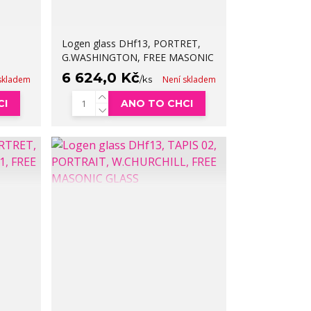
Logen glass DHf13, PORTRET,
G.WASHINGTON, FREE MASONIC
6 624,0 Kč
skladem
/
ks
Není skladem
CI
ANO TO CHCI