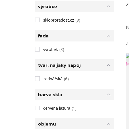
Z
výrobce
skloproradost.cz
(8)
N
řada
Z
výrobek
(8)
tvar, na jaký nápoj
zednářská
(6)
barva skla
červená lazura
(1)
objemu