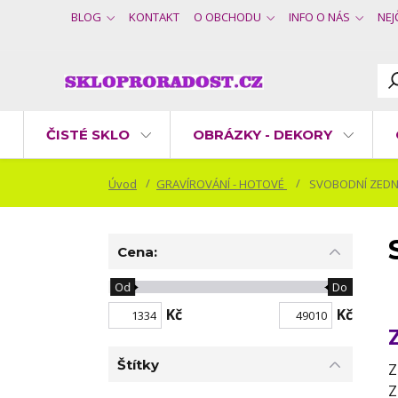
BLOG
KONTAKT
O OBCHODU
INFO O NÁS
NEJ
ČISTÉ SKLO
OBRÁZKY - DEKORY
Úvod
GRAVÍROVÁNÍ - HOTOVÉ
SVOBODNÍ ZEDN
Cena:
Od
Do
Kč
Kč
Štítky
Z
Z