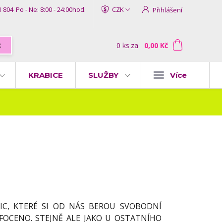
1 804
Po - Ne: 8:00 - 24:00hod.
CZK
Přihlášení
0
ks
za
0,00 Kč
t
KRABICE
SLUŽBY
Více
IC, KTERÉ SI OD NÁS BEROU SVOBODNÍ
FOCENO. STEJNĚ ALE JAKO U OSTATNÍHO