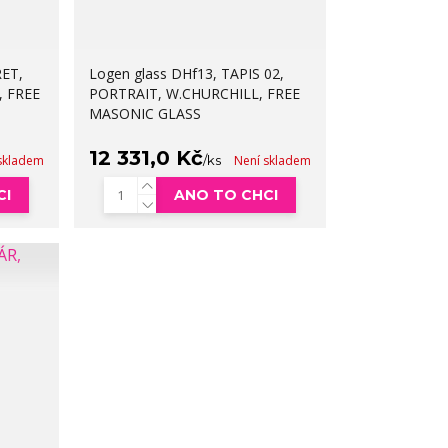
RET,
Logen glass DHf13, TAPIS 02,
, FREE
PORTRAIT, W.CHURCHILL, FREE
MASONIC GLASS
12 331,0 Kč
skladem
/
ks
Není skladem
CI
ANO TO CHCI