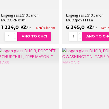
Logenglass.LG13.canon-
Logenglass.LG13.canon-
MGO.ORN.0101
MGO.tpch.1111.a
1 334,0 Kč
6 345,0 Kč
/
ks
Není skladem
/
ks
Není 
ANO TO CHCI
ANO TO CH