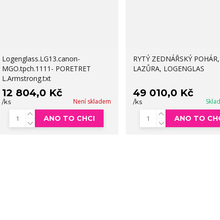
Logenglass.LG13.canon-
RYTÝ ZEDNÁŘSKÝ POHÁR,
MGO.tpch.1111- PORETRET
LAZŮRA, LOGENGLAS
L.Armstrong.txt
12 804,0 Kč
49 010,0 Kč
Není skladem
Skla
/
ks
/
ks
ANO TO CHCI
ANO TO CH