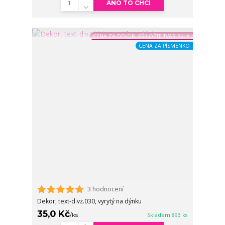
ANO TO CHCI
CENA ZA DEKOR, PŘILOŽTE TVAR SKLA
CENA ZA PÍSMENKO
3 hodnocení
Dekor, text-d.vz.030, vyrytý na dýnku
35,0 Kč
/
ks
Skladem 893 ks