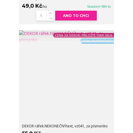
49,0 Kč
/
ks
Skladem 989 ks
ANO TO CHCI
CENA ZA DEKOR, PŘILOŽTE TVAR SKLA
CENA ZA PÍSMENKO
DEKOR ráfek.NEKONEČNÝtext, vz041, za písmenko