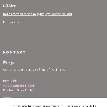
Náš blog
Rozdíl mezi broušením, rytím, gravírováním...atd
Fotogalerie
KONTAKT
SKLO PRO RADOST - ZAKÁZKOVÉ RYTÍ SKLA
Petr Bílek
+420 605 561 804
Po - Ne: 8:00 - 24:00hod.
bilek.petr@skloproradost.cz
Pro základní funkčnost, zpříjemnění používání webu, analytické