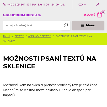
+420 605 561 804
Po - Ne: 8:00 - 24:00hod.
CZK
0
0,00 Kč
Menu
Úvod
CITÁTY
ANGLICKÉ CITÁTY
MOŽNOSTI PSANÍ TEXTŮ NA
SKLENICE
MOŽNOSTI PSANÍ TEXTŮ NA
SKLENICE
Možností, kam na sklenici přenést broušený text je celá řada.
Nápadům se vlastně meze nekladou. Zde je alespoň pár
nápadů.