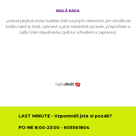
MALÁ RADA
...pokud jakýkoli motiv budete chtít na jiných sklenicích, jen vhoďte do
košíku také ty čisté, vybrané a já to následně opravím, přepočítám a
zašlu Vám objednávku zpět ke schválení a zaplacení.
LAST MINUTE - Vzpomněli jste si pozdě?
PO-NE 8:00-23:00 - 605561804