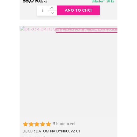
55,0 Kč
/
ks
Skladem 20 ks
ANO TO CHCI
CENA ZA DEKOR, PŘILOŽTE TVAR SKLA
5 hodnocení
DEKOR DATUM NA DÝNKU, VZ 01