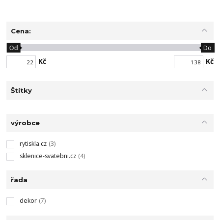
Cena:
Od
Do
Kč
Kč
Štítky
výrobce
rytiskla.cz
(3)
sklenice-svatebni.cz
(4)
řada
dekor
(7)