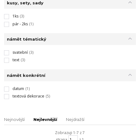
kusy, sety, sady
1ks
(3)
pár - 2ks
(1)
námět tématický
svatební
(3)
text
(3)
námět konkrétní
datum
(1)
textová dekorace
(5)
Nejnovější
Nejlevnější
Nejdražší
Zobrazuji 1-7 z 7
strana
z 1