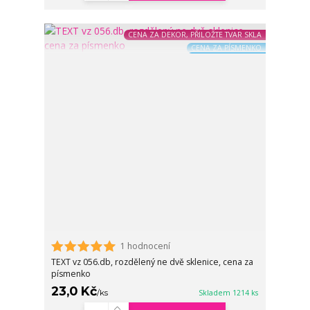
CENA ZA DEKOR, PŘILOŽTE TVAR SKLA
CENA ZA PÍSMENKO
1 hodnocení
TEXT vz 056.db, rozdělený ne dvě sklenice, cena za
písmenko
23,0 Kč
/
ks
Skladem 1214 ks