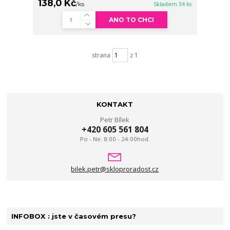
138,0 Kč
/
ks
Skladem 34 ks
ANO TO CHCI
strana
z 1
KONTAKT
Petr Bílek
+420 605 561 804
Po - Ne: 8:00 - 24:00hod.
bilek.petr@skloproradost.cz
INFOBOX : jste v časovém presu?