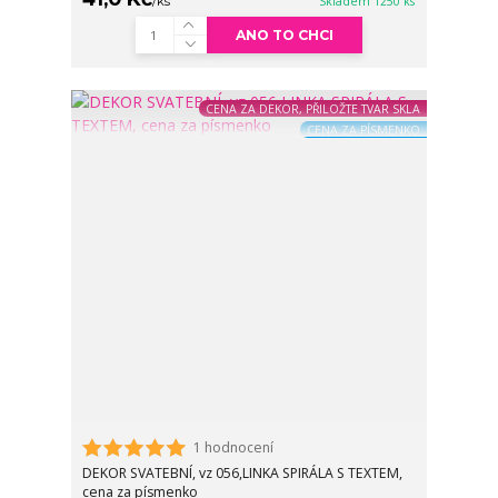
/
ks
Skladem 1250 ks
ANO TO CHCI
CENA ZA DEKOR, PŘILOŽTE TVAR SKLA
CENA ZA PÍSMENKO
1 hodnocení
DEKOR SVATEBNÍ, vz 056,LINKA SPIRÁLA S TEXTEM,
cena za písmenko