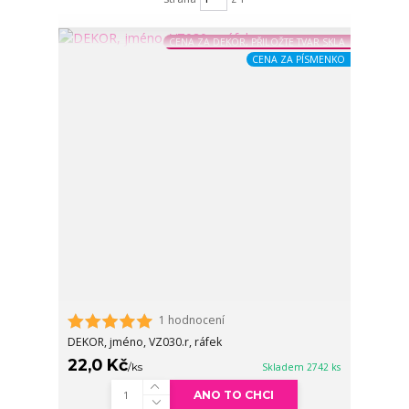
CENA ZA DEKOR, PŘILOŽTE TVAR SKLA
CENA ZA PÍSMENKO
1 hodnocení
DEKOR, jméno, VZ030.r, ráfek
22,0 Kč
/
ks
Skladem 2742 ks
ANO TO CHCI