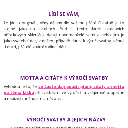
LÍBÍ SE VÁM
,
že jde o originál , vždy dělaný dle vašeho přání. Ostatně je to
stejné jako na svatbách. Buď si tento dárek svatebních
přípitkových skleniček darují novomanželé sami a nebo jim je
jako svatební dar, v našem případě dárek k výročí svatby, věnují
ti druzí, přátelé známí rodina, děti…
MOTTA A CITÁTY K VÝROČÍ SVATBY
Výhodou je to, že
se často dají použít přání, citáty a motta
na téma láska
při svatbách i ve výročích a vzájemně a opačně
a nabízejí možnost říct něco víc.
VÝROČÍ SVATBY A JEJICH NÁZVY