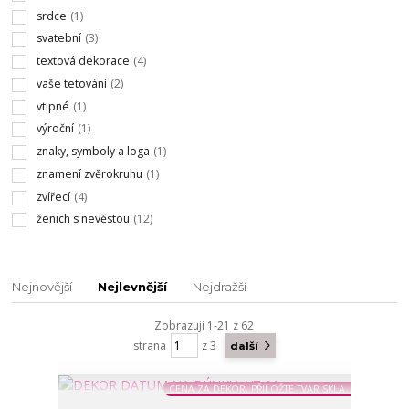
srdce
(1)
svatební
(3)
textová dekorace
(4)
vaše tetování
(2)
vtipné
(1)
výroční
(1)
znaky, symboly a loga
(1)
znamení zvěrokruhu
(1)
zvířecí
(4)
ženich s nevěstou
(12)
Nejnovější
Nejlevnější
Nejdražší
Zobrazuji 1-21 z 62
strana
z 3
další
CENA ZA DEKOR, PŘILOŽTE TVAR SKLA