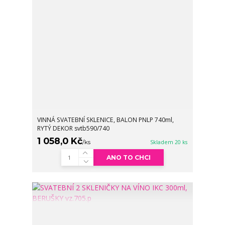
VINNÁ SVATEBNÍ SKLENICE, BALON PNLP 740ml,
RYTÝ DEKOR svtb590/740
1 058,0 Kč
/
ks
Skladem 20 ks
ANO TO CHCI