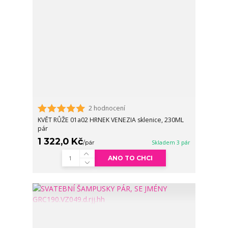
2 hodnocení
KVĚT RŮŽE 01a02 HRNEK VENEZIA sklenice, 230ML
pár
1 322,0 Kč
/
pár
Skladem 3 pár
ANO TO CHCI