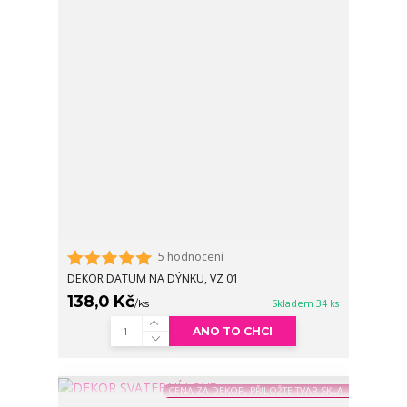
5 hodnocení
DEKOR DATUM NA DÝNKU, VZ 01
138,0 Kč
/
ks
Skladem 34 ks
ANO TO CHCI
CENA ZA DEKOR, PŘILOŽTE TVAR SKLA