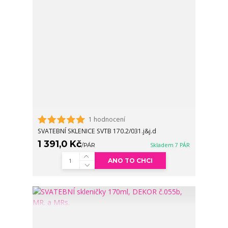
1 hodnocení
SVATEBNÍ SKLENICE SVTB 170.2/031.j&j.d
1 391,0 Kč
/
PÁR
Skladem 7 PÁR
ANO TO CHCI