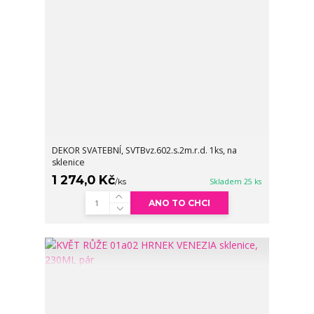
DEKOR SVATEBNÍ, SVTBvz.602.s.2m.r.d. 1ks, na
sklenice
1 274,0 Kč
/
ks
Skladem 25 ks
ANO TO CHCI