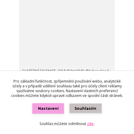
SVATEBNÍ SKLENICE, CXLR450ml/049.dhl, broušené
srdce z dýnka-LESK
Pro základní funkčnost, zpříjemnění používání webu, analytické
1 434,0 Kč
/
pár
Skladem 3 pár
účely a v případě udělení souhlasu také pro účely cílení reklamy
využíváme soubory cookies. Nastavení vlastních preferencí
ANO TO CHCI
cookies můžete kdykoli upravit odkazem ve spodní části stránek.
Nastavení
Souhlasím
Souhlas můžete odmítnout
zde
.