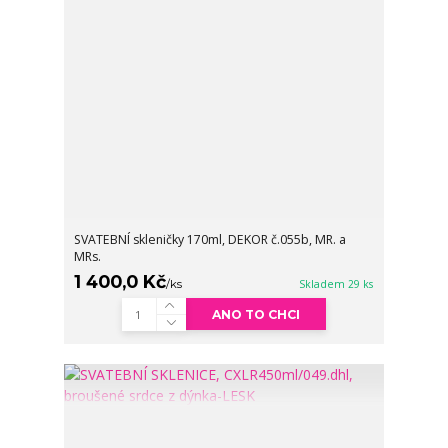
SVATEBNÍ skleničky 170ml, DEKOR č.055b, MR. a
MRs.
1 400,0 Kč
/
ks
Skladem 29 ks
ANO TO CHCI