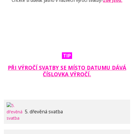
Chcete si udělat jasno v názvech výročí svatby?
Zde jsou.
TIP
PŘI VÝROČÍ SVATBY SE MÍSTO DATUMU DÁVÁ
ČÍSLOVKA VÝROČÍ.
5. dřevěná svatba