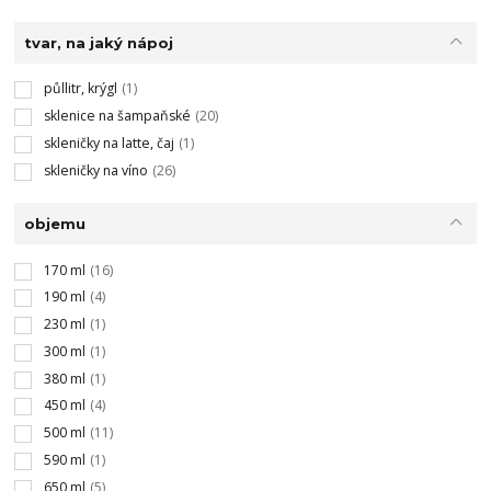
tvar, na jaký nápoj
půllitr, krýgl
(1)
sklenice na šampaňské
(20)
skleničky na latte, čaj
(1)
skleničky na víno
(26)
objemu
170 ml
(16)
190 ml
(4)
230 ml
(1)
300 ml
(1)
380 ml
(1)
450 ml
(4)
500 ml
(11)
590 ml
(1)
650 ml
(5)