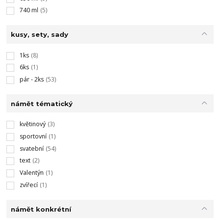
740 ml
(5)
kusy, sety, sady
1ks
(8)
6ks
(1)
pár - 2ks
(53)
námět tématický
květinový
(3)
sportovní
(1)
svatební
(54)
text
(2)
Valentýn
(1)
zvířecí
(1)
námět konkrétní