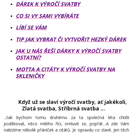
DÁREK K VÝROČÍ SVATBY
CO SI VY SAMI VYBÍRÁTE
LÍBÍ SE VÁM
TIP JAK VYBRAT ČI VYTVOŘIT HEZKÝ DÁREK
JAK U NÁS ŘEŠÍ DÁRKY K VÝROČÍ SVATBY
OSTATNÍ?
MOTTA A CITÁTY K VÝROČÍ SVATBY NA
SKLENIČKY
Když
už se slaví výročí svatby, ať jakékoli,
Zlatá svatba, Stříbrná svatba ...
...
tak bychom tomu druhému za ta společná léta chtěli
poděkovat, něco milého říci, omluvit se, popřát…A zde Vám
nabízíme několik přáníček a citátů.
Je opravdu co slavit. Jen těch