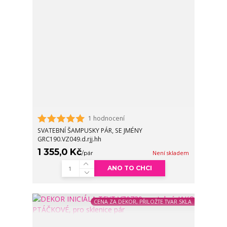
1 hodnocení
SVATEBNÍ ŠAMPUSKY PÁR, SE JMÉNY
GRC190.VZ049.d.rjj.hh
1 355,0 Kč
/
pár
Není skladem
ANO TO CHCI
CENA ZA DEKOR, PŘILOŽTE TVAR SKLA