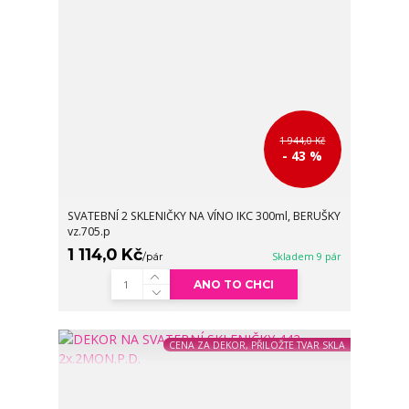
1 944,0 Kč
- 43 %
SVATEBNÍ 2 SKLENIČKY NA VÍNO IKC 300ml, BERUŠKY
vz.705.p
1 114,0 Kč
/
pár
Skladem 9 pár
ANO TO CHCI
CENA ZA DEKOR, PŘILOŽTE TVAR SKLA