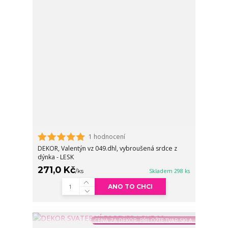
1 hodnocení
DEKOR, Valentýn vz 049.dhl, vybroušená srdce z
dýnka - LESK
271,0 Kč
/
ks
Skladem 298 ks
ANO TO CHCI
CENA ZA DEKOR, PŘILOŽTE TVAR SKLA