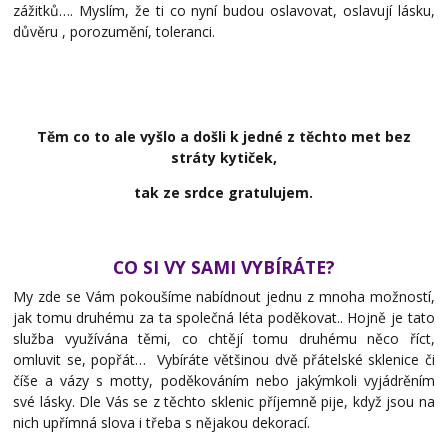
zážitků…. Myslím, že ti co nyní budou oslavovat, oslavují lásku,
důvěru , porozumění, toleranci.
Těm co to ale vyšlo a došli k jedné z těchto met bez
stráty kytiček,
tak ze srdce gratulujem.
CO SI VY SAMI VYBÍRÁTE?
My zde se Vám pokoušíme nabídnout jednu z mnoha možností,
jak tomu druhému za ta společná léta poděkovat.. Hojně je tato
služba využívána těmi, co chtějí tomu druhému něco říct,
omluvit se, popřát…
Vybíráte většinou dvě přátelské sklenice či
číše a vázy s motty, poděkováním nebo jakýmkoli vyjádrěním
své lásky. Dle Vás se z těchto sklenic příjemně pije, když jsou na
nich upřímná slova i třeba s nějakou dekorací.