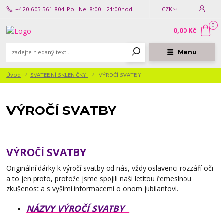
+420 605 561 804
Po - Ne: 8:00 - 24:00hod.
CZK
0
0,00 Kč
Menu
Úvod
SVATEBNÍ SKLENIČKY
VÝROČÍ SVATBY
VÝROČÍ SVATBY
VÝROČÍ SVATBY
Originální dárky k výročí svatby od nás, vždy oslavenci rozzáří oči
a to jen proto, protože jsme spojili naši letitou řemeslnou
zkušenost a s vyšimi informacemi o onom jubilantovi.
NÁZVY VÝROČÍ SVATBY