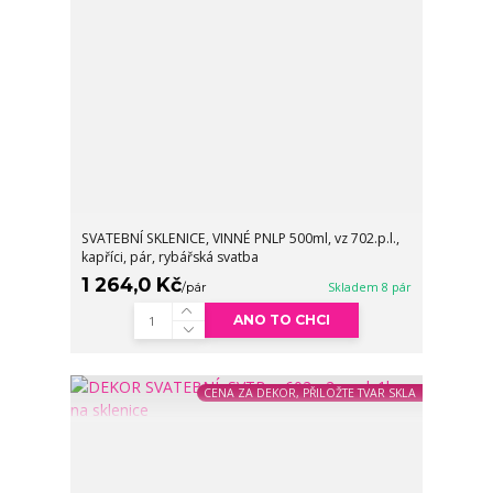
SVATEBNÍ SKLENICE, VINNÉ PNLP 500ml, vz 702.p.l.,
kapříci, pár, rybářská svatba
1 264,0 Kč
/
pár
Skladem 8 pár
ANO TO CHCI
CENA ZA DEKOR, PŘILOŽTE TVAR SKLA