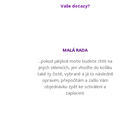
Vaše dotazy?
MALÁ RADA
...pokud jakýkoli motiv budete chtít na
jiných sklenicích, jen vhoďte do košíku
také ty čisté, vybrané a já to následně
opravím, přepočítám a zašlu Vám
objednávku zpět ke schválení a
zaplacení.