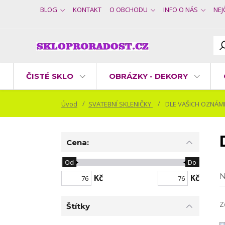
BLOG
KONTAKT
O OBCHODU
INFO O NÁS
NEJ
ČISTÉ SKLO
OBRÁZKY - DEKORY
Úvod
SVATEBNÍ SKLENIČKY
DLE VAŠICH OZNÁM
Cena:
Od
Do
N
Kč
Kč
Z
Štítky