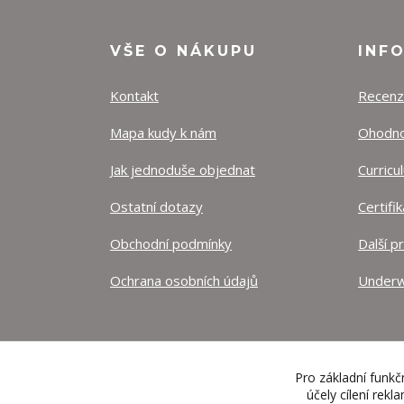
VŠE O NÁKUPU
INF
Kontakt
Recen
Mapa kudy k nám
Ohodnoť
Jak jednoduše objednat
Curricu
Ostatní dotazy
Certifi
Obchodní podmínky
Další p
Ochrana osobních údajů
Underw
Pro základní funkč
účely cílení rek