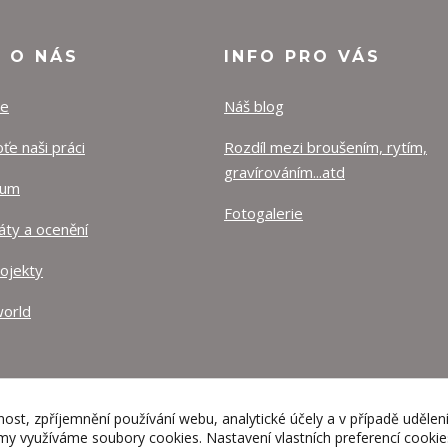
O O NÁS
INFO PRO VÁS
ze
Náš blog
e naši práci
Rozdíl mezi broušením, rytím,
gravírováním...atd
lum
Fotogalerie
káty a ocenění
rojekty
orld
nost, zpříjemnění používání webu, analytické účely a v případě udělen
lamy využíváme soubory cookies. Nastavení vlastních preferencí cooki