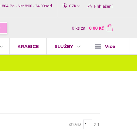
1 804
Po - Ne: 8:00 - 24:00hod.
CZK
Přihlášení
0
ks
za
0,00 Kč
t
KRABICE
SLUŽBY
Více
strana
z 1