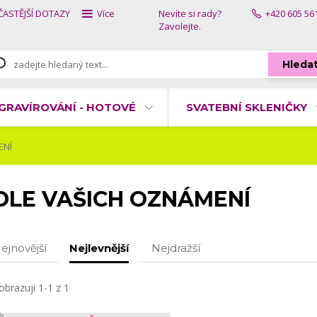
ČASTĚJŠÍ DOTAZY
Více
Nevíte si rady?
+420 605 56
Zavolejte.
Hleda
GRAVÍROVÁNÍ - HOTOVÉ
SVATEBNÍ SKLENIČKY
ENÍ
DLE VAŠICH OZNÁMENÍ
ejnovější
Nejlevnější
Nejdražší
obrazuji 1-1 z 1