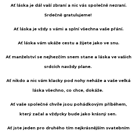
Ať láska je dál vaší zbraní a nic vás společně nezraní.
Srdečně gratulujeme!
Ať láska je vždy s vámi a splní všechna vaše přání.
Ať láska vám ukáže cestu a žijete jako ve snu.
Ať manželství se nejhezčím snem stane a láska ve vašich
srdcích navždy plane.
Ať nikdo a nic vám klacky pod nohy neháže a vaše velká
láska všechno, co chce, dokáže.
Ať vaše společné chvíle jsou pohádkovým příběhem,
který začal a vždycky bude jako krásný sen.
Ať jste jeden pro druhého tím nejkrásnějším svatebním