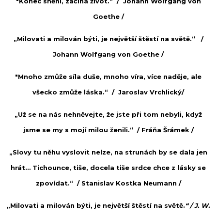
"Konec snění, začíná život.“ /
Johann Wolfgang von
Goethe
/
„Milovati a milován býti, je největší štěstí na světě.“ /
Johann Wolfgang von Goethe
/
"Mnoho zmůže síla duše, mnoho víra, více naděje, ale
všecko zmůže láska.“ /
Jaroslav Vrchlický
/
„Už se na nás nehněvejte, že jste při tom nebyli, když
jsme se my s mojí milou ženili.“ /
Fráňa Šrámek /
„Slovy tu něhu vyslovit nelze, na strunách by se dala jen
hrát… Tichounce, tiše, docela tiše srdce chce z lásky se
zpovídat.“ /
Stanislav Kostka Neumann
/
„Milovati a milován býti, je největší štěstí na světě.
“
/ J. W.