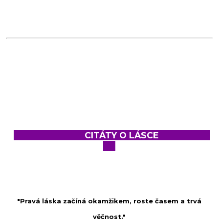
CITÁTY O LÁSCE
"Pravá láska začíná okamžikem, roste časem a trvá
věčnost."