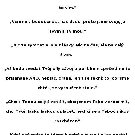
to vím.“
„Věříme v budoucnost nás dvou, proto jsme svoji, já
Tvým a Ty mou.“
„Nic ze sympatie, ale z lásky. Nic na čas, ale na celý
život.“
„Až budu zvedat Tvůj bílý závoj a polibkem zpečetíme to
přísahané ANO, neplač, drahá, jen tiše řekni: to, co jsme
chtěli, se vytouženě stalo.“
„Chci s Tebou celý život žít, chci jenom Tebe v srdci mít,
chci Tvoji lásku láskou oplácet, nechci se s Tebou nikdy
rozcházet.“
„Když dvě srdce to táhne k sobě a jejich tlukot dostal