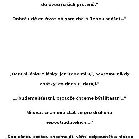
do dvou našich prstenů.“
Dobré i zlé co život dá nám chci s Tebou snášet…“
„Beru si lásku z lásky, jen Tebe miluji, nevezmu nikdy
zpátky, co dnes Ti daruji.“
„…budeme šťastni, protože chceme býti šťastni…“
Milovat znamená stát se pro druhého
nepostradatelným…“
„Společnou cestou chceme jít, věřit, odpouštět a rádi se