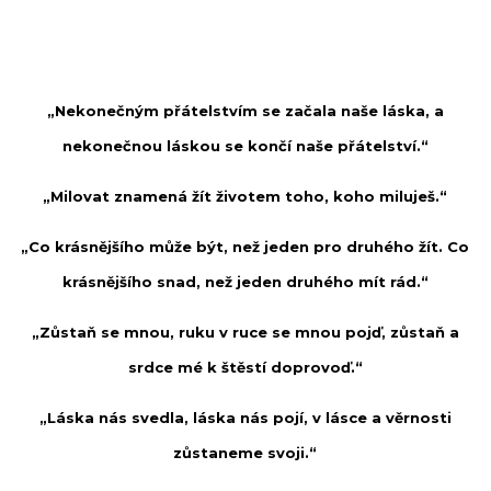
„Nekonečným přátelstvím se začala naše láska, a
nekonečnou láskou se končí naše přátelství.“
„Milovat znamená žít životem toho, koho miluješ.“
„Co krásnějšího může být, než jeden pro druhého žít. Co
krásnějšího snad, než jeden druhého mít rád.“
„Zůstaň se mnou, ruku v ruce se mnou pojď, zůstaň a
srdce mé k štěstí doprovoď.“
„Láska nás svedla, láska nás pojí, v lásce a věrnosti
zůstaneme svoji.“