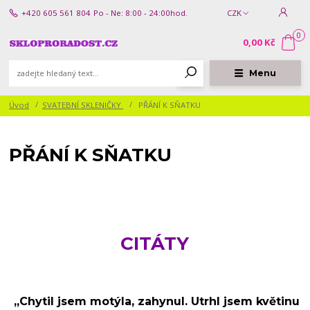
+420 605 561 804
Po - Ne: 8:00 - 24:00hod.
CZK
0
0,00 Kč
Menu
Úvod
SVATEBNÍ SKLENIČKY
PŘÁNÍ K SŇATKU
PŘÁNÍ K SŇATKU
CITÁTY
„Chytil jsem motýla, zahynul. Utrhl jsem květinu