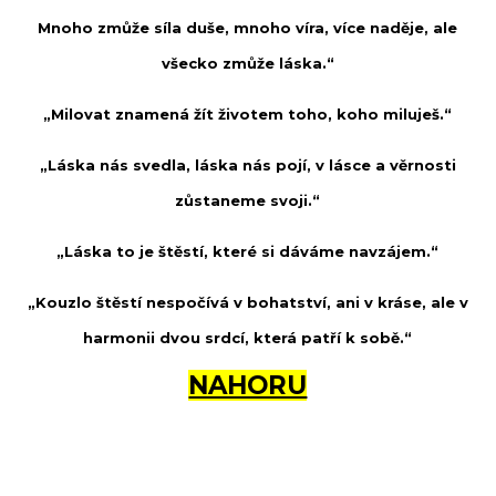
Mnoho zmůže síla duše, mnoho víra, více naděje, ale
všecko zmůže láska.“
„Milovat znamená žít životem toho, koho miluješ.“
„Láska nás svedla, láska nás pojí, v lásce a věrnosti
zůstaneme svoji.“
„Láska to je štěstí, které si dáváme navzájem.“
„Kouzlo štěstí nespočívá v bohatství, ani v kráse, ale v
harmonii dvou srdcí, která patří k sobě.“
NAHORU