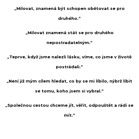
„Milovat, znamená být schopen obětovat se pro
druhého.“
„Milovat znamená stát se pro druhého
nepostradatelným.“
„Teprve, když jsme nalezli lásku, víme, co jsme v životě
postrádali.“
„Není již mým cílem hledat, co by se mi líbilo, nýbrž líbit
se tomu, koho jsem si vybral.“
„Společnou cestou chceme jít, věřit, odpouštět a rádi se
mít.“