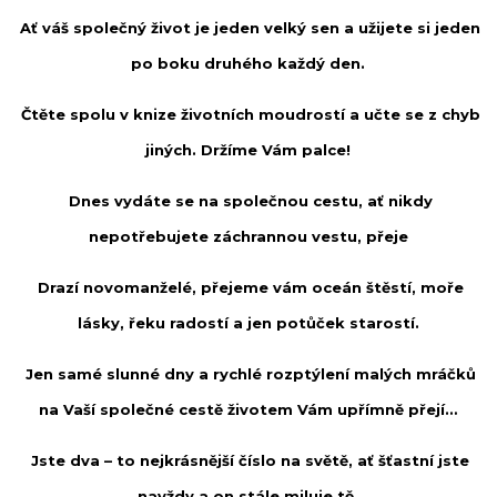
Ať váš společný život je jeden velký sen a užijete si jeden
po boku druhého každý den.
Čtěte spolu v knize životních moudrostí a učte se z chyb
jiných. Držíme Vám palce!
Dnes vydáte se na společnou cestu, ať nikdy
nepotřebujete záchrannou vestu, přeje
Drazí novomanželé, přejeme vám oceán štěstí, moře
lásky, řeku radostí a jen potůček starostí.
Jen samé slunné dny a rychlé rozptýlení malých mráčků
na Vaší společné cestě životem Vám upřímně přejí…
Jste dva – to nejkrásnější číslo na světě, ať šťastní jste
navždy a on stále miluje tě.