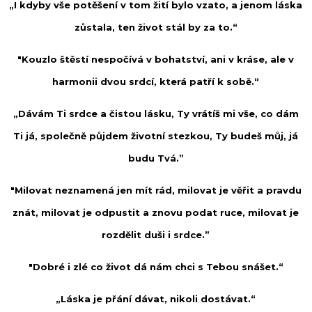
„I kdyby vše potěšení v tom žití bylo vzato, a jenom láska
zůstala, ten život stál by za to.“
"Kouzlo štěstí nespočívá v bohatství, ani v kráse, ale v
harmonii dvou srdcí, která patří k sobě.“
„Dávám Ti srdce a čistou lásku, Ty vrátíš mi vše, co dám
Ti já, společně půjdem životní stezkou, Ty budeš můj, já
budu Tvá.”
"Milovat neznamená jen mít rád, milovat je věřit a pravdu
znát, milovat je odpustit a znovu podat ruce, milovat je
rozdělit duši i srdce.”
"Dobré i zlé co život dá nám chci s Tebou snášet.“
„Láska je přání dávat, nikoli dostávat.“