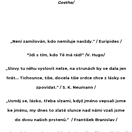
Goethe
/
„Není zamilován, kdo nemiluje navždy.“ /
Euripides
/
"Jdi s tím, kdo Tě má rád!“ /
V. Hugo/
„Slovy tu něhu vyslovit nelze, na strunách by se dala jen
hrát… Tichounce, tiše, docela tiše srdce chce z lásky se
zpovídat.“ /
S. K. Neumann
/
„Usměj se, lásko, třeba slzami, když jméno vepsali jsme
ke jménu, my dnes to zlaté slunce nad námi vzali jsme
do dvou našich prstenů.“ /
František Branislav
/