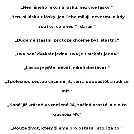
„Není jiného léku na lásku, než více lásky.“
„Beru si lásku z lásky, jen Tebe miluji, nevezmu nikdy
zpátky, co dnes Ti daruji.“
„Budeme šťastni, protože chceme býti šťastni.“
„Dva není dvakrát jedna. Dva je tisíckrát jedna.“
„Láska je přání dávat, nikoli dostávat.“
„Společnou cestou chceme jít, věřit, odpouštět a rádi se
mít.“
„Končí již krásné a vznešené JÁ, začíná prosté, ale o to
krásnější MY.“
„Pouze život, který žijeme pro ostatní, stojí za to.“