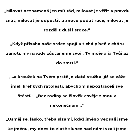
„Milovat neznamená jen mít rád, milovat je věřit a pravdu
znát, milovat je odpustit a znovu podat ruce, milovat je
rozdělit duši i srdce.“
„Když přísaha naše srdce spojí a tichá píseň z chóru
zanotí, my navždy zůstaneme svoji, Ty moje a já Tvůj až
do smrti.“
„…a kroužek na Tvém prstě je zlatá stužka, jíž se váže
jmelí křehkých ratolestí, abychom nepoztráceli své
štěstí.“ „Bez rodiny se člověk chvěje zimou v
nekonečném…“
„Usměj se, lásko, třeba slzami, když jméno vepsali jsme
ke jménu, my dnes to zlaté slunce nad námi vzali jsme