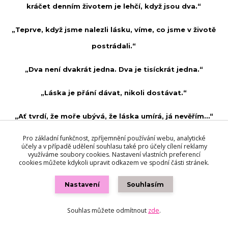
kráčet denním životem je lehčí, když jsou dva.“
„Teprve, když jsme nalezli lásku, víme, co jsme v životě
postrádali.“
„Dva není dvakrát jedna. Dva je tisíckrát jedna.“
„Láska je přání dávat, nikoli dostávat.“
„Ať tvrdí, že moře ubývá, že láska umírá, já nevěřím…“
Pro základní funkčnost, zpříjemnění používání webu, analytické
„Není jiného léku na lásku, než více lásky.“
účely a v případě udělení souhlasu také pro účely cílení reklamy
využíváme soubory cookies. Nastavení vlastních preferencí
cookies můžete kdykoli upravit odkazem ve spodní části stránek.
„Mnoho zmůže síla duše, mnoho víra, více naděje, ale
všecko zmůže láska.“
Nastavení
Souhlasím
Souhlas můžete odmítnout
zde
.