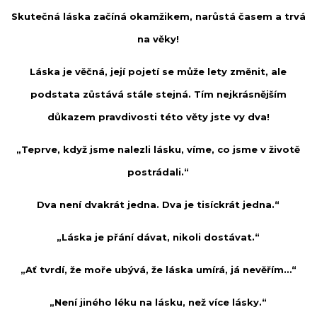
Skutečná láska začíná okamžikem, narůstá časem a trvá
na věky!
Láska je věčná, její pojetí se může lety změnit, ale
podstata zůstává stále stejná. Tím nejkrásnějším
důkazem pravdivosti této věty jste vy dva!
„Teprve, když jsme nalezli lásku, víme, co jsme v životě
postrádali.“
Dva není dvakrát jedna. Dva je tisíckrát jedna.“
„Láska je přání dávat, nikoli dostávat.“
„Ať tvrdí, že moře ubývá, že láska umírá, já nevěřím…“
„Není jiného léku na lásku, než více lásky.“