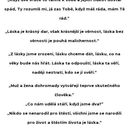
spád, Ty rozumíš mi, já zas Tobě, když máš ráda, mám Tě
rád.“
„Láska je krásný dar, však krásnější je věrnost, láska bez
věrnosti je pouhá malichernost.“
„Z lásky jsme zrozeni, lásku chceme dát, lásku, co na
věky bude nás hřát. Láska ta odpouští, láska ta věří,
naději neztratí, kdo se jí svěří.“
„Muž a žena dohromady vytvářejí teprve skutečného
člověka.”
„Co nám udělá stáří, když jsme dva?”
„Nikdo se nenarodil pro štěstí, všichni jsme se narodili
pro život a štěstím života je láska.“