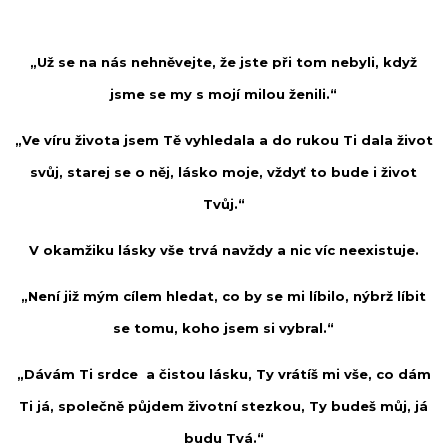
„Už se na nás nehněvejte, že jste při tom nebyli, když
jsme se my s mojí milou ženili.“
„Ve víru života jsem Tě vyhledala a do rukou Ti dala život
svůj, starej se o něj, lásko moje, vždyť to bude i život
Tvůj.“
V okamžiku lásky vše trvá navždy a nic víc neexistuje.
„Není již mým cílem hledat, co by se mi líbilo, nýbrž líbit
se tomu, koho jsem si vybral.“
„Dávám Ti srdce a čistou lásku, Ty vrátíš mi vše, co dám
Ti já, společně půjdem životní stezkou, Ty budeš můj, já
budu Tvá.“