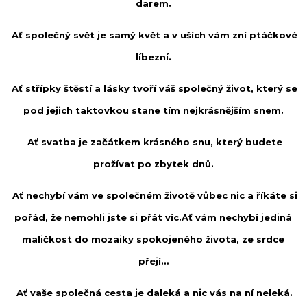
darem.
Ať společný svět je samý květ a v uších vám zní ptáčkové
líbezní.
Ať střípky štěstí a lásky tvoří váš společný život, který se
pod jejich taktovkou stane tím nejkrásnějším snem.
Ať svatba je začátkem krásného snu, který budete
prožívat po zbytek dnů.
Ať nechybí vám ve společném životě vůbec nic a říkáte si
pořád, že nemohli jste si přát víc.Ať vám nechybí jediná
maličkost do mozaiky spokojeného života, ze srdce
přejí…
Ať vaše společná cesta je daleká a nic vás na ní neleká.