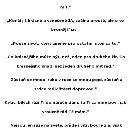
mít.“
„Končí již krásné a vznešené JÁ, začíná prosté, ale o to
krásnější MY.“
„Pouze život, který žijeme pro ostatní, stojí za to.“
„Co krásnějšího může být, než jeden pro druhého žít. Co
krásnějšího snad, než jeden druhého mít rád.“
„Zůstaň se mnou, ruku v ruce se mnou pojď, zůstaň a
srdce mé k štěstí doprovoď.“
Kytici bílých růží Ti do náruče dám, ta Ti za mne poví, jak
vroucně rád Tě mám.“
„Nejsou jen růže na světě, přijde i vítr, bouře zlá, však