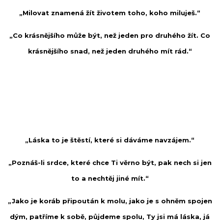
„Milovat znamená žít životem toho, koho miluješ.“
„Co krásnějšího může být, než jeden pro druhého žít. Co
krásnějšího snad, než jeden druhého mít rád.“
„Láska to je štěstí, které si dáváme navzájem.“
„Poznáš-li srdce, které chce Ti věrno být, pak nech si jen
to a nechtěj jiné mít.“
„Jako je koráb připoután k molu, jako je s ohněm spojen
dým, patříme k sobě, půjdeme spolu, Ty jsi má láska, já