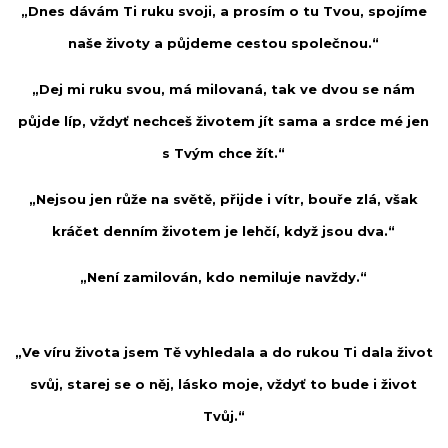
„Dnes dávám Ti ruku svoji, a prosím o tu Tvou, spojíme
naše životy a půjdeme cestou společnou.“
„Dej mi ruku svou, má milovaná, tak ve dvou se nám
půjde líp, vždyť nechceš životem jít sama a srdce mé jen
s Tvým chce žít.“
„Nejsou jen růže na světě, přijde i vítr, bouře zlá, však
kráčet denním životem je lehčí, když jsou dva.“
„Není zamilován, kdo nemiluje navždy.“
„Ve víru života jsem Tě vyhledala a do rukou Ti dala život
svůj, starej se o něj, lásko moje, vždyť to bude i život
Tvůj.“