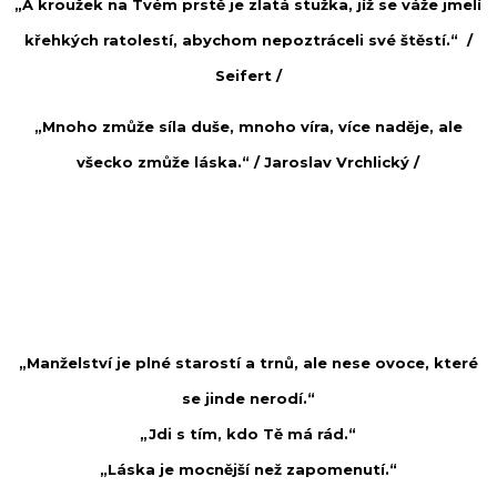
„A kroužek na Tvém prstě je zlatá stužka, jíž se váže jmelí
křehkých ratolestí, abychom nepoztráceli své štěstí.“ /
Seifert
/
„Mnoho zmůže síla duše, mnoho víra, více naděje, ale
všecko zmůže láska.“ /
Jaroslav Vrchlický
/
„Manželství je plné starostí a trnů, ale nese ovoce, které
se jinde nerodí.“
„Jdi s tím, kdo Tě má rád.“
„Láska je mocnější než zapomenutí.“