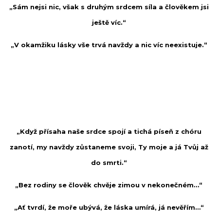
„Sám nejsi nic, však s druhým srdcem síla a člověkem jsi
ještě víc.“
„V okamžiku lásky vše trvá navždy a nic víc neexistuje.“
„Když přísaha naše srdce spojí a tichá píseň z chóru
zanotí, my navždy zůstaneme svoji, Ty moje a já Tvůj až
do smrti.“
„Bez rodiny se člověk chvěje zimou v nekonečném…“
„Ať tvrdí, že moře ubývá, že láska umírá, já nevěřím…“