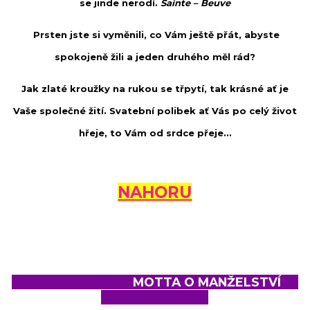
se jinde nerodí.
Sainte – Beuve
Prsten jste si vyměnili, co Vám ještě přát, abyste
spokojeně žili a jeden druhého měl rád?
Jak zlaté kroužky na rukou se třpytí, tak krásné ať je
Vaše společné žití. Svatební polibek ať Vás po celý život
hřeje, to Vám od srdce přeje…
NAHORU
MOTTA O MANŽELSTVÍ