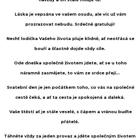
Láska je vepsána ve vašem osudu, ale víc už vám
prozrazovat nebudu. Srdečně gratuluji!
Nechť lodička Vašeho života pluje klidně, ať neotřásá se
bouří a šťastně dojde vždy cíle.
Ode dneška společně životem jdete, ať se u toho
náramně zasmějete, to vám ze srdce přejí…
Svatební den je jen počátkem toho, co vás na společné
cestě čeká, a ať ta cesta je spokojená a daleká.
Vaše štěstí ať je stále veselé, s čápem a vránou buďte
přátelé.
Táhněte vždy za jeden provaz a jděte společným životem