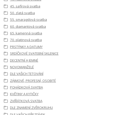
45. safírová svatba
50. zlatá svatba
55. smaragdová svatba
60. diamantová svatba
65. kamenná svatba
70. platinová svatba
PRSTÝNKY A DATUMY
SRDÍČKOVÉ SVATEBNÍ SKLENICE
DECENTNÍ A JEMNÉ
NOVOMANŽELÉ
DLE VAŠICH TETOVÁNÍ
ZÁJMOVÉ, PROFESNÍ, OSOBITÉ
POHÁDKOVÁ SVATBA
KVĚTINY A KYTIČKY
ZVÍŘÁTKOVÁ SVATBA
DLE ZNAMENÍ ZVĚROKRUHU
DLE VAŠICH PŘEZDÍVEK