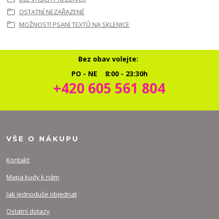
OSTATNÍ NEZAŘAZENÉ
MOŽNOSTI PSANÍ TEXTŮ NA SKLENICE
Bez obav volejte:
PO - NE 8:00 - 23:30h
+420 605 561 804
VŠE O NÁKUPU
Kontakt
Mapa kudy k nám
Jak jednoduše objednat
Ostatní dotazy