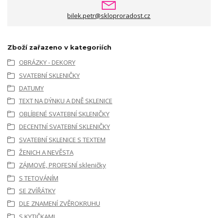
bilek.petr@skloproradost.cz
Zboží zařazeno v kategoriích
OBRÁZKY - DEKORY
SVATEBNÍ SKLENIČKY
DATUMY
TEXT NA DÝNKU A DNĚ SKLENICE
OBLÍBENÉ SVATEBNÍ SKLENIČKY
DECENTNÍ SVATEBNÍ SKLENIČKY
SVATEBNÍ SKLENICE S TEXTEM
ŽENICH A NEVĚSTA
ZÁJMOVÉ, PROFESNÍ skleničky
S TETOVÁNÍM
SE ZVÍŘÁTKY
DLE ZNAMENÍ ZVĚROKRUHU
S KYTIČKAMI