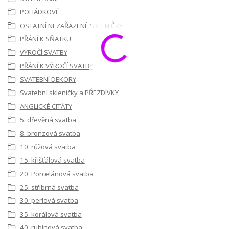
POHÁDKOVÉ
OSTATNÍ NEZAŘAZENÉ SKLENIČKY
PŘÁNÍ K SŇATKU
VÝROČÍ SVATBY
PŘÁNÍ K VÝROČÍ SVATBY
SVATEBNÍ DEKORY
Svatební skleničky a PŘEZDÍVKY
ANGLICKÉ CITÁTY
5. dřevěná svatba
8. bronzová svatba
10. růžová svatba
15. křišťálová svatba
20. Porcelánová svatba
25. stříbrná svatba
30. perlová svatba
35. korálová svatba
40. rubínová svatba