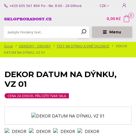
+420 605 561 804
Po - Ne: 8:00 - 24:00hod.
CZK
0
0,00 Kč
Menu
Úvod
OBRÁZKY - DEKORY
TEXT NA DÝNKU A DNĚ SKLENICE
DEKOR
DATUM NA DÝNKU, VZ 01
DEKOR DATUM NA DÝNKU,
VZ 01
CENA ZA DEKOR, PŘILOŽTE TVAR SKLA