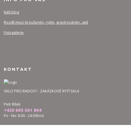
Náš blog
Rozdíl mezi broušením, rytím, gravírováním...atd
Fotogalerie
KONTAKT
SKLO PRO RADOST - ZAKÁZKOVÉ RYTÍ SKLA
Petr Bílek
+420 605 561 804
Po - Ne: 8:00 - 24:00hod.
bilek.petr@skloproradost.cz