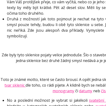
Vám Váš protějšek přeje, co vám vyčítá, nebo co je jeho
texty by měly být krátké. Pět až deset slov. Měli by s
očima toho druhého.
Druhá z možností jak toto pojmout je nechat na tyto vý
smysl pouze tehdy, budou li obě tyto sklenice u sebe. 
nic neříká. Zde jsou alespoň dva příklady. Vymyslete
symbolizují.
Zde byly tyto sklenice pojaty velice jednoduše. Šlo o stavební
jedna sklenice bez druhé žádný smysl nedává a je jed
Toto je známé motto, které se často brousí. A opět jedna skl
tvar sklenic
dle toho, co rádi pijete. A klidně bych se neb
monogramy
či
datumy
neb
čí
No a poslední možnost je vybrat si jakékoli
svatební 