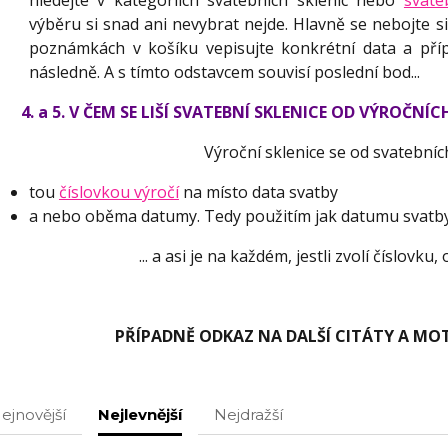
hledejte v kategoriích svatebních sklenic nebo
svate
výběru si snad ani nevybrat nejde. Hlavně se nebojte si
poznámkách v košíku vepisujte konkrétní data a pří
následně. A s tímto odstavcem souvisí poslední bod...
4. a 5.
V ČEM SE LIŠÍ SVATEBNÍ SKLENICE OD VÝROČNÍC
Výroční sklenice se od svatebních
tou
číslovkou výročí
na místo data svatby
a nebo oběma datumy. Tedy použitím jak datumu svatby
... a asi je na každém, jestli zvolí číslovku
PŘÍPADNĚ ODKAZ NA DALŠÍ CITÁTY A MO
ejnovější
Nejlevnější
Nejdražší