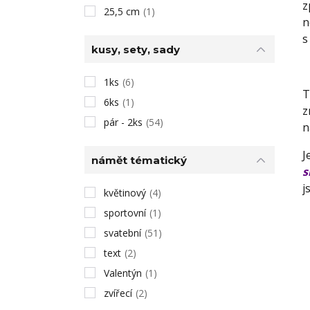
z
25,5 cm
(1)
n
s
kusy, sety, sady
1ks
(6)
T
6ks
(1)
z
pár - 2ks
(54)
n
J
námět tématický
s
j
květinový
(4)
sportovní
(1)
svatební
(51)
text
(2)
Valentýn
(1)
zvířecí
(2)