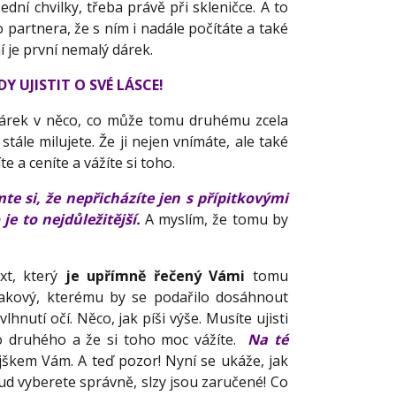
ední chvilky, třeba právě při skleničce. A to
 partnera, že s ním i nadále počítáte a také
ní je první nemalý dárek.
 UJISTIT O SVÉ LÁSCE!
 dárek v něco, co může tomu druhému zcela
stále milujete. Že ji nejen vnímáte, ale také
íte a ceníte a vážíte si toho.
e si, že nepřicházíte jen s přípitkovými
je to nejdůležitější.
A myslím, že tomu by
xt, který
je upřímně řečený Vámi
tomu
takový, kterému by se podařilo dosáhnout
hnutí očí. Něco, jak píši výše. Musíte ujisti
ho druhého a že si toho moc vážíte.
Na té
škem Vám. A teď pozor! Nyní se ukáže, jak
d vyberete správně, slzy jsou zaručené! Co