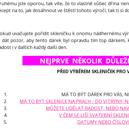
ruhému jste oporou, tak víte, že to vlastně vůbec dřina není. 
ecept na to, jak dosáhnout ve štěstí tohoto výročí, tak ti si 
okud uvažujete pořídit skleničku k onomu nádhernému výro
i dát pozor, aby tento dárek byl opravdu tím top dárkem, k
adost i v dalších každý další den.
NEJPRVE NĚKOLIK DŮLE
PŘED VÝBĚREM SKLENIČEK
PRO 
MÁ TO BÝT DÁREK PRO VÁS, N
MÁ TO BÝT SKLENICE NA PRACH - DO VITRÝNY, N
MŮŽETE UDĚLAT RADOST, NEBO NAVŽD
V ČEM SE LIŠÍ SVATEBNÍ SKLE
DATUMY NEBO ČÍSLOV