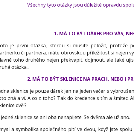
Všechny tyto otázky jsou důležité opravdu spolu
1. MÁ TO BÝT DÁREK PRO VÁS, NE
oto je první otázka, kterou si musíte položit, protože 
artnerku či partnera, máte obrovskou příležitost si nejen vy
lavně toho druhého nejen překvapit, dojmout, ale také ujisti
ruhá otázka...
2.
MÁ TO BÝT SKLENICE NA PRACH, NEBO I P
edna sklenice je pouze dárek jen na jeden večer s vybroušen
oto zná a ví. A co z toho? Tak do kredence s tím a šmitec. 
klenice dvě!?
 jedné sklenice se ani oba nenapijete. Se dvěma ale už ano.
mysl a symbolika společného pití ve dvou, když jste spolu 