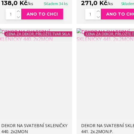
138,0 Kč
271,0 Kč
/
ks
Skladem 34 ks
/
ks
Sklade
ANO TO CHCI
ANO TO CH
CENA ZA DEKOR, PŘILOŽTE TVAR SKLA
CENA ZA DEKOR, PŘILOŽTE 
DEKOR NA SVATEBNÍ SKLENIČKY
DEKOR NA SVATEBNÍ SKL
440. 2x2MON
441. 2x.2MON.P.