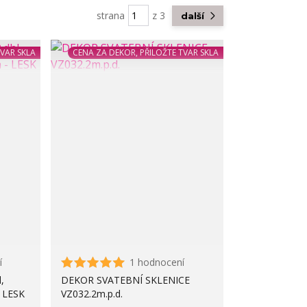
strana
z 3
další
TVAR SKLA
CENA ZA DEKOR, PŘILOŽTE TVAR SKLA
í
1 hodnocení
,
DEKOR SVATEBNÍ SKLENICE
- LESK
VZ032.2m.p.d.