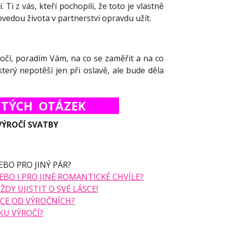
Ti z vás, kteří pochopili, že toto je vlastně
dovedou života v partnerství opravdu užít.
čí, poradím Vám, na co se zaměřit a na co
terý nepotěší jen při oslavě, ale bude děla
ŽITÝCH OTÁZEK
VÝROČÍ SVATBY
EBO PRO JINÝ PÁR?
EBO I PRO JINÉ ROMANTICKÉ CHVÍLE?
Y UJISTIT O SVÉ LÁSCE!
NICE OD VÝROČNÍCH?
KU VÝROČÍ?