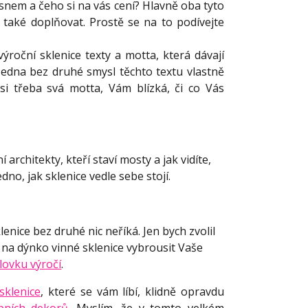
 snem a čeho si na vás cení? Hlavně oba tyto
e také doplňovat. Prostě se na to podívejte
roční sklenice texty a motta, která dávají
Jedna bez druhé smysl těchto textu vlastně
 si třeba svá motta, Vám blízká, či co Vás
 architekty, kteří staví mosty a jak vidíte,
no, jak sklenice vedle sebe stojí.
enice bez druhé nic neříká. Jen bych zvolil
ál na dýnko vinné sklenice vybrousit Vaše
slovku výročí
.
sklenice
, které se vám líbí, klidně opravdu