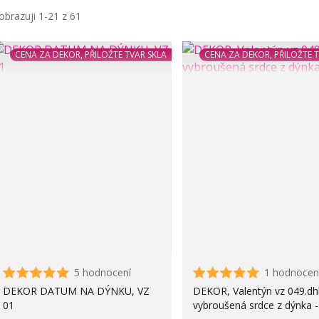
obrazuji 1-21 z 61
CENA ZA DEKOR, PŘILOŽTE TVAR SKLA
CENA ZA DEKOR, PŘILOŽTE 
5 hodnocení
1 hodnocen
DEKOR DATUM NA DÝNKU, VZ
DEKOR, Valentýn vz 049.dhl
01
vybroušená srdce z dýnka 