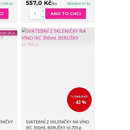
557,0 Kč
m 298 ks
/
ks
Skladem 51 ks
CI
ANO TO CHCI
TVAR SKLA
1 944,0 Kč
- 43 %
ENIČKY
SVATEBNÍ 2 SKLENIČKY NA VÍNO
IKC 300ml, BERUŠKY vz.705.p