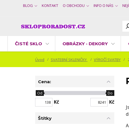
BLOG
KONTAKT
O OBCHODU
INFO O NÁS
NEJ
ČISTÉ SKLO
OBRÁZKY - DEKORY
Úvod
SVATEBNÍ SKLENIČKY
VÝROČÍ SVATBY
2
Cena:
Od
Do
Kč
Kč
J
d
Štítky
A