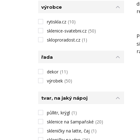
d
výrobce
r
rytiskla.cz
(10)
sklenice-svatebni.cz
(50)
P
skloproradost.cz
(1)
s
r
řada
dekor
(11)
výrobek
(50)
tvar, na jaký nápoj
půllitr, krýgl
(1)
sklenice na šampaňské
(20)
skleničky na latte, čaj
(1)
skleničky na víno
(26)