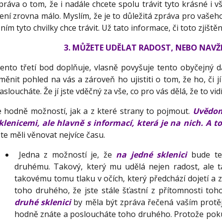
práva o tom, že i nadále chcete spolu trávit tyto krásné i vš
ení zrovna málo. Myslím, že je to důležitá zpráva pro vašeho
 ním tyto chvilky chce trávit. Už tato informace, či toto zjiště
3.
MŮŽETE UDĚLAT RADOST, NEBO NAVŽDY
ento třetí bod doplňuje, vlasně povyšuje tento obyčejný
měnit pohled na vás a zároveň ho ujistiti o tom, že ho, či jí 
asloucháte. Že jí jste vděčný za vše, co pro vás dělá, že to vid
e hodně možností, jak a z které strany to pojmout.
Uvědomt
klenicemi, ale hlavně s informací, která je na nich. A to 
ste měli věnovat nejvíce času.
Jedna z možností je, že
na jedné sklenici
bude te
druhému. Takový, který mu udělá nejen radost, ale 
takovému tomu tlaku v očích, který předchází dojetí a zvl
toho druhého, že jste stále šťastní z přítomnosti to
druhé sklenici
by měla být zpráva řečená vaším protěj
hodně znáte a posloucháte toho druhého. Protože poku