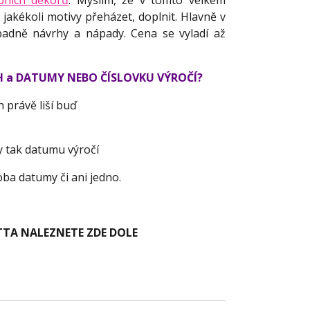
bních dekorů
. Myslím, že v tomto velkém
 jakékoli motivy přeházet, doplnit. Hlavně v
padně návrhy a nápady. Cena se vyladí až
H a
DATUMY NEBO ČÍSLOVKU VÝROČÍ?
 právě liší buď
 tak datumu výročí
, oba datumy či ani jedno.
TTA NALEZNETE ZDE DOLE