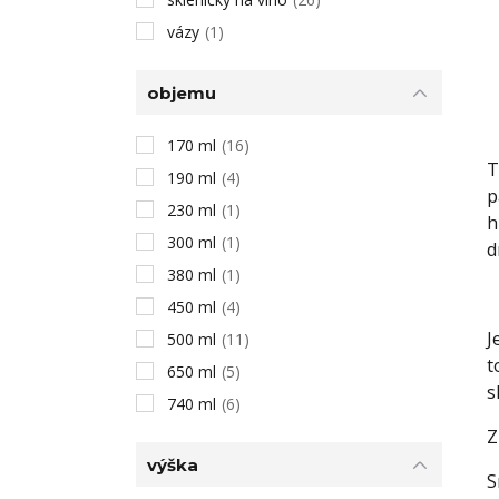
vázy
(1)
objemu
170 ml
(16)
T
190 ml
(4)
p
230 ml
(1)
h
300 ml
(1)
d
380 ml
(1)
450 ml
(4)
J
500 ml
(11)
t
650 ml
(5)
s
740 ml
(6)
Z
výška
S