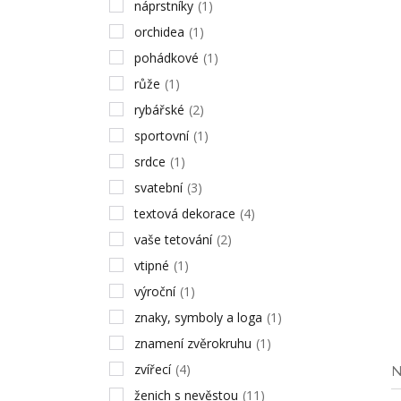
náprstníky
(1)
orchidea
(1)
pohádkové
(1)
růže
(1)
rybářské
(2)
sportovní
(1)
srdce
(1)
svatební
(3)
textová dekorace
(4)
vaše tetování
(2)
vtipné
(1)
výroční
(1)
znaky, symboly a loga
(1)
znamení zvěrokruhu
(1)
zvířecí
(4)
N
ženich s nevěstou
(11)