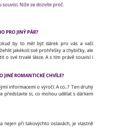
 souvisí. Níže se dozvíte proč.
BO PRO JINÝ PÁR?
pokud by to měl být dárek pro vás a vaší
žehlit jakékoli své prohřešky a chybičky, ale
t o své trvalé lásce. A s tím právě souvisí i
RO JINÉ ROMANTICKÉ CHVÍLE?
ými informacemi o výročí. A co...? Ten druhý
Ale představte si, co mohou udělat s dárkem
a nejen při takovýchto oslavách, je vlastně