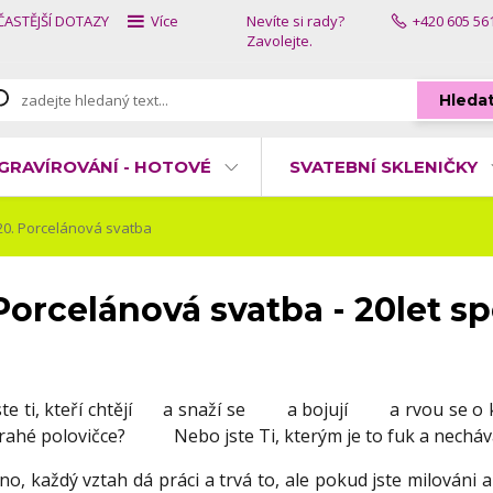
ČASTĚJŠÍ DOTAZY
Více
Nevíte si rady?
+420 605 56
Zavolejte.
Hleda
GRAVÍROVÁNÍ - HOTOVÉ
SVATEBNÍ SKLENIČKY
0. Porcelánová svatba
Porcelánová svatba - 20let s
ste ti, kteří chtějí a snaží se a bojují a rvou se o 
rahé polovičce? Nebo jste Ti, kterým je to fuk a necháv
no, každý vztah dá práci a trvá to, ale pokud jste milováni