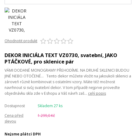
Ohodnotit produkt
DEKOR INICIÁLA TEXT VZ0730, svatební, JAKO
PTÁČKOVÉ, pro sklenice pár
VÁMI DODANÉ MONOGRAMY PŘEHODÍME. NA DRUHÉ SKLENICI BUDOU
JINÉ NEBO OTOČENÉ... Tento dekor můžete vložit na jakoukoli sklenici a
zároveň různě kombinovat s ostatními vzory. Máte též možnost
navrhnout si svůj svatební dekor. V tom případě nejprve proveďte
objednávku skla zde v Eshopu a Váš návrh zaš...
celý popis
Dostupnost
Skladem 27 ks
Cena před
1 299,0 Kč
slevou
Nejsme plátci DPH