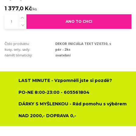
1 377,0 Kč
/
ks
ANO TO CHCI
Číslo produktu:
DEKOR INICIÁLA TEXT VZ0730, s
kusy, sety, sady:
pár - 2ks
námět tématický:
svatební
LAST MINUTE - Vzpomněli jste si pozdě?
PO-NE 8:00-23:00 - 605561804
DÁRKY S MYŠLENKOU - Rád pomohu s výběrem
NAD 2000,- DOPRAVA 0,-