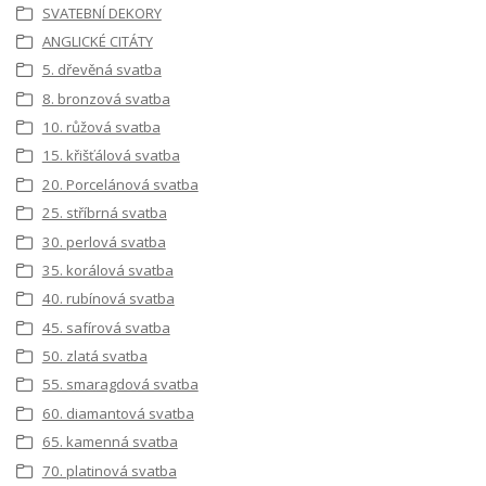
SVATEBNÍ DEKORY
ANGLICKÉ CITÁTY
5. dřevěná svatba
8. bronzová svatba
10. růžová svatba
15. křišťálová svatba
20. Porcelánová svatba
25. stříbrná svatba
30. perlová svatba
35. korálová svatba
40. rubínová svatba
45. safírová svatba
50. zlatá svatba
55. smaragdová svatba
60. diamantová svatba
65. kamenná svatba
70. platinová svatba