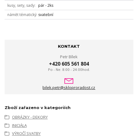
kusy, sety, sady
pár - 2ks
námět tématický
svatební
KONTAKT
Petr Bílek
+420 605 561 804
Po - Ne: 8:00 - 24:00hod.
bilek.petr@skloproradost.cz
Zboží zařazeno v kategoriích
OBRÁZKY - DEKORY
INICIÁLA
VÝROČÍ SVATBY