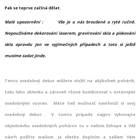
Pak se teprve začíná dělat.
Malé upozornění : Vše je u nás broušené a ryté ručně.
Nepoužíváme dekorování laserem, gravírování skla a pískování
skla opravdu jen ve vyjímečných případech a toto si ještě
musíme zadat jinde.
Tento svadobný dekor môžete vložiť na akýkoľvek pohárik,
čašu lebo sklenku a zároveň rôzne kombinovať s ostatnými
svadobnými vzormi. Máte tiež možnosť navrhnúť si svoj
svadobný dekor. V tomto prípade najprv vykonajte
objednávku svadobných pohárov tu v našom Eshope a Váš
návrh pošlite mailom. Ja všetko doplním a zašlem Vám