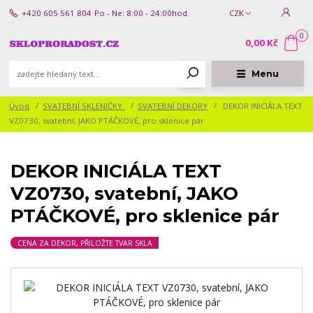
+420 605 561 804
Po - Ne: 8:00 - 24:00hod.
CZK
0
0,00 Kč
Menu
Úvod
SVATEBNÍ SKLENIČKY
SVATEBNÍ DEKORY
DEKOR INICIÁLA TEXT
VZ0730, svatební, JAKO PTÁČKOVÉ, pro sklenice pár
DEKOR INICIÁLA TEXT
VZ0730, svatební, JAKO
PTÁČKOVÉ, pro sklenice pár
CENA ZA DEKOR, PŘILOŽTE TVAR SKLA