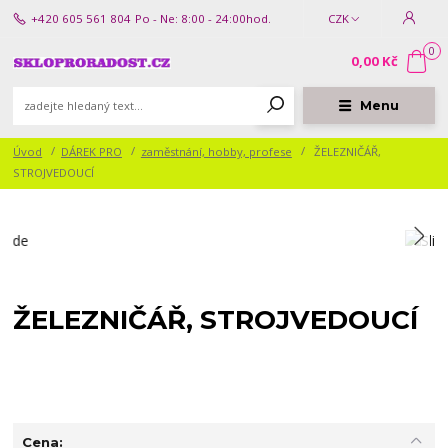
+420 605 561 804
Po - Ne: 8:00 - 24:00hod.
CZK
0
0,00 Kč
Menu
Úvod
DÁREK PRO
zaměstnání, hobby, profese
ŽELEZNIČÁŘ,
STROJVEDOUCÍ
ŽELEZNIČÁŘ, STROJVEDOUCÍ
Cena: