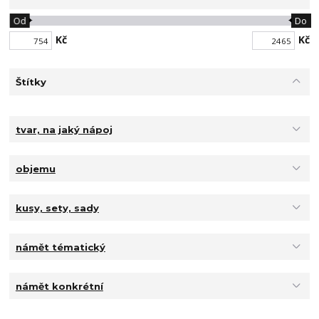
Od
Do
Kč
Kč
Štítky
tvar, na jaký nápoj
objemu
kusy, sety, sady
námět tématický
námět konkrétní