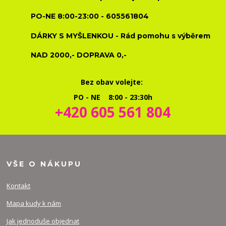
PO-NE 8:00-23:00 - 605561804
DÁRKY S MYŠLENKOU - Rád pomohu s výběrem
NAD 2000,- DOPRAVA 0,-
Bez obav volejte:
PO - NE 8:00 - 23:30h
+420 605 561 804
VŠE O NÁKUPU
Kontakt
Mapa kudy k nám
Jak jednoduše objednat