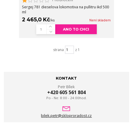
Sergej 781 dieselova lokomotiva na pullitru ikd 500
ml
2 465,0 Kč
/
ks
Není skladem
ANO TO CHCI
strana
z 1
KONTAKT
Petr Bílek
+420 605 561 804
Po - Ne: 8:00 - 24:00hod.
bilek.petr@skloproradost.cz