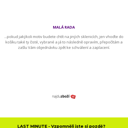
MALÁ RADA
...pokud jakýkoli motiv budete chtít na jiných sklenicích, jen vhoďte do
košíku také ty čisté, vybrané a já to následně opravím, přepočítám a
zašlu Vám objednávku zpět ke schválení a zaplacení.
LAST MINUTE - Vzpomněli jste si pozdě?