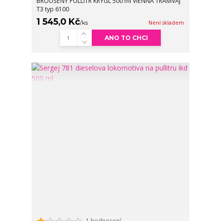
BROUŠENÝ PULLITR KRYGL 500 ml VIENNA TRAMVAJ
T3 typ 6100
1 545,0 Kč
/
ks
Není skladem
ANO TO CHCI
1 hodnocení