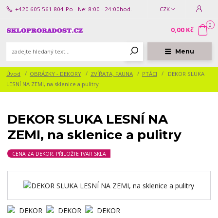
+420 605 561 804
Po - Ne: 8:00 - 24:00hod.
CZK
0
0,00 Kč
Menu
Úvod
OBRÁZKY - DEKORY
ZVÍŘATA, FAUNA
PTÁCI
DEKOR SLUKA
LESNÍ NA ZEMI, na sklenice a pulitry
DEKOR SLUKA LESNÍ NA
ZEMI, na sklenice a pulitry
CENA ZA DEKOR, PŘILOŽTE TVAR SKLA