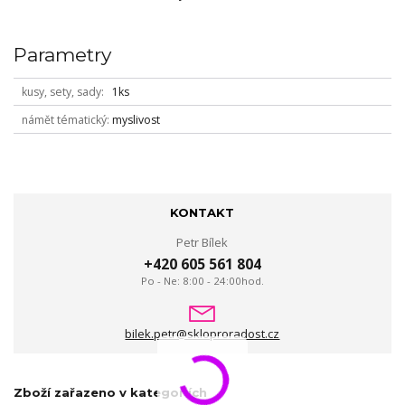
Parametry
kusy, sety, sady
1ks
námět tématický
myslivost
KONTAKT
Petr Bílek
+420 605 561 804
Po - Ne: 8:00 - 24:00hod.
bilek.petr@skloproradost.cz
Zboží zařazeno v kategoriích