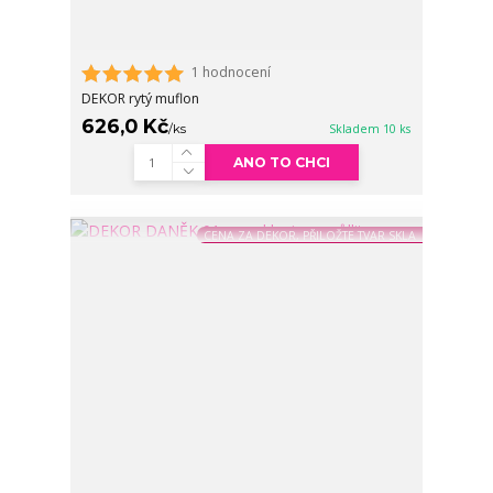
1 hodnocení
DEKOR rytý muflon
626,0 Kč
/
ks
Skladem 10 ks
ANO TO CHCI
CENA ZA DEKOR, PŘILOŽTE TVAR SKLA