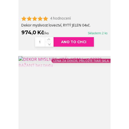
4 hodnocení
Dekor myslivost lovectví, RYTÝ JELEN 04vč.
974,0 Kč
/
ks
Skladem 2 ks
ANO TO CHCI
CENA ZA DEKOR, PŘILOŽTE TVAR SKLA