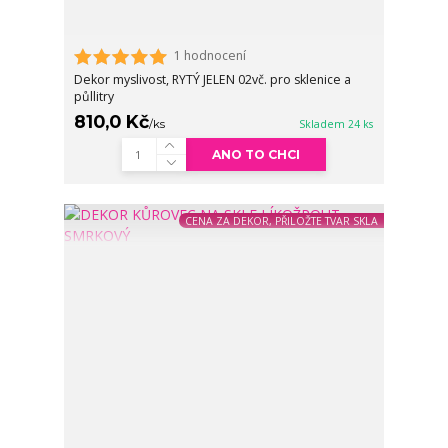
1 hodnocení
Dekor myslivost, RYTÝ JELEN 02vč. pro sklenice a
půllitry
810,0 Kč
/
ks
Skladem 24 ks
ANO TO CHCI
CENA ZA DEKOR, PŘILOŽTE TVAR SKLA