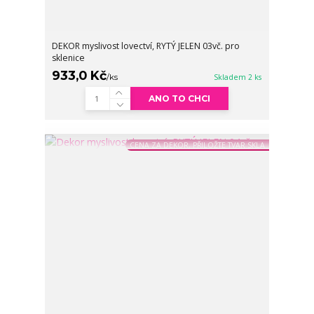
DEKOR myslivost lovectví, RYTÝ JELEN 03vč. pro
sklenice
933,0 Kč
/
ks
Skladem 2 ks
ANO TO CHCI
CENA ZA DEKOR, PŘILOŽTE TVAR SKLA