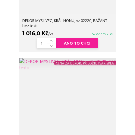
DEKOR MYSLIVEC, KRÁL HONU, vz 02220, BAŽANT
bez textu
1 016,0 Kč
/
ks
Skladem 2 ks
ANO TO CHCI
CENA ZA DEKOR, PŘILOŽTE TVAR SKLA