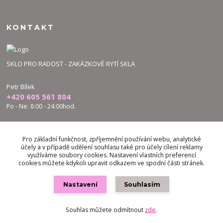
KONTAKT
SKLO PRO RADOST - ZAKÁZKOVÉ RYTÍ SKLA
Petr Bílek
+420 605 561 804
Po - Ne: 8:00 - 24:00hod.
bilek.petr@skloproradost.cz
Pro základní funkčnost, zpříjemnění používání webu, analytické
účely a v případě udělení souhlasu také pro účely cílení reklamy
využíváme soubory cookies. Nastavení vlastních preferencí
cookies můžete kdykoli upravit odkazem ve spodní části stránek.
Nastavení
Souhlasím
Vytvořeno na
Eshop-rychle.cz
Souhlas můžete odmítnout
zde
.
google8ee7c2f5fb36fde3.html