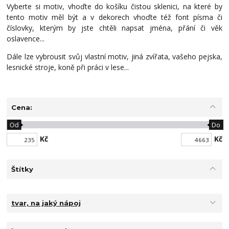
Vyberte si motiv, vhoďte do košíku čistou sklenici, na které by
tento motiv měl být a v dekorech vhoďte též font písma či
číslovky, kterým by jste chtěli napsat jména, přání či věk
oslavence...
Dále lze vybrousit svůj vlastní motiv, jiná zvířata, vašeho pejska,
lesnické stroje, koně při práci v lese...
Cena:
Od
Do
Kč
Kč
Štítky
tvar, na jaký nápoj