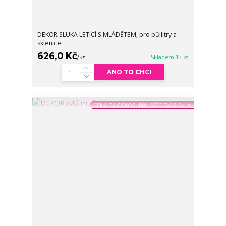
DEKOR SLUKA LETÍCÍ S MLÁDĚTEM, pro půllitry a
sklenice
626,0 Kč
/
ks
Skladem 13 ks
ANO TO CHCI
CENA ZA DEKOR, PŘILOŽTE TVAR SKLA