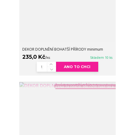
DEKOR DOPLNĚNÍ BOHATŠÍ PŘÍRODY minimum
235,0 Kč
/
ks
Skladem 10 ks
ANO TO CHCI
CENA ZA DEKOR, PŘILOŽTE TVAR SKLA