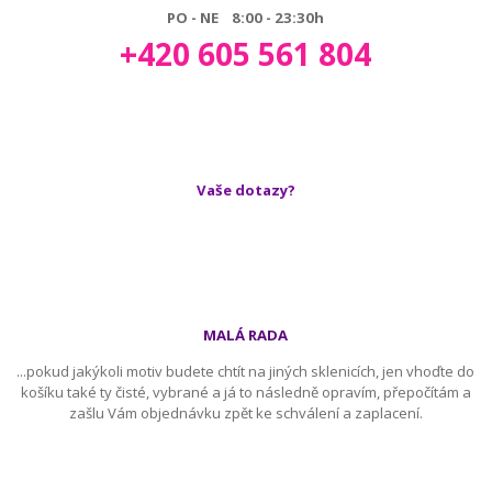
PO - NE 8:00 - 23:30h
+420 605 561 804
Vaše dotazy?
MALÁ RADA
...pokud jakýkoli motiv budete chtít na jiných sklenicích, jen vhoďte do
košíku také ty čisté, vybrané a já to následně opravím, přepočítám a
zašlu Vám objednávku zpět ke schválení a zaplacení.