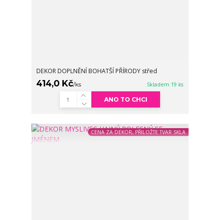
DEKOR DOPLNĚNÍ BOHATŠÍ PŘÍRODY střed
414,0 Kč
/
ks
Skladem 19 ks
ANO TO CHCI
CENA ZA DEKOR, PŘILOŽTE TVAR SKLA