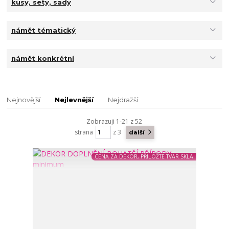
kusy, sety, sady
námět tématický
námět konkrétní
Nejnovější
Nejlevnější
Nejdražší
Zobrazuji 1-21 z 52
strana
z 3
další
CENA ZA DEKOR, PŘILOŽTE TVAR SKLA