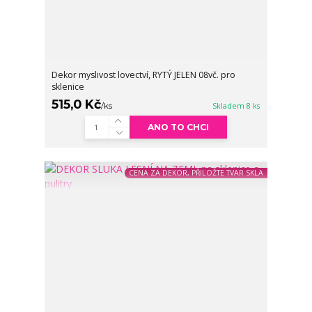
Dekor myslivost lovectví, RYTÝ JELEN 08vč. pro
sklenice
515,0 Kč
/
ks
Skladem 8 ks
ANO TO CHCI
CENA ZA DEKOR, PŘILOŽTE TVAR SKLA