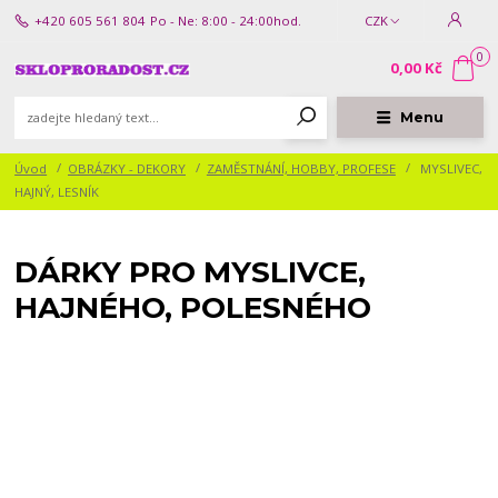
+420 605 561 804
Po - Ne: 8:00 - 24:00hod.
CZK
0
0,00 Kč
Menu
Úvod
OBRÁZKY - DEKORY
ZAMĚSTNÁNÍ, HOBBY, PROFESE
MYSLIVEC,
HAJNÝ, LESNÍK
DÁRKY PRO MYSLIVCE,
HAJNÉHO, POLESNÉHO