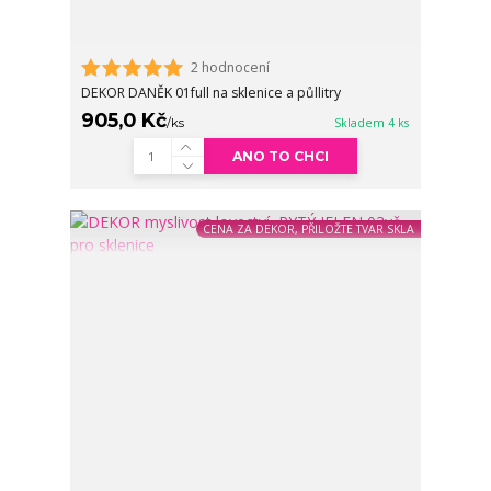
2 hodnocení
DEKOR DANĚK 01full na sklenice a půllitry
905,0 Kč
/
ks
Skladem 4 ks
ANO TO CHCI
CENA ZA DEKOR, PŘILOŽTE TVAR SKLA