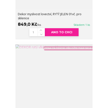
Dekor myslivost lovectví, RYTÝ JELEN 01vč. pro
sklenice
849,0 Kč
/
ks
Skladem 1 ks
ANO TO CHCI
CENA ZA DEKOR, PŘILOŽTE TVAR SKLA