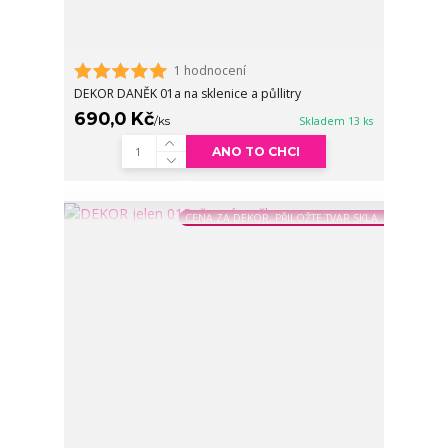
1 hodnocení
DEKOR DANĚK 01a na sklenice a půllitry
690,0 Kč
/
ks
Skladem 13 ks
ANO TO CHCI
CENA ZA DEKOR, PŘILOŽTE TVAR SKLA