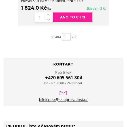
PRÁVNÍK 01 na vinné sklenici PNLP 740ml
1 824,0 Kč
/
ks
Skladem 3 ks
ANO TO CHCI
strana
z 1
KONTAKT
Petr Bílek
+420 605 561 804
Po - Ne: 8:00 - 24:00hod.
bilek.petr@skloproradost.cz
INFOBOX : jste v časovém presu?