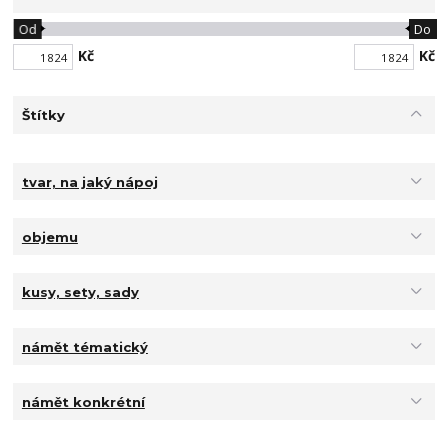
Od
Do
Kč
Kč
Štítky
tvar, na jaký nápoj
objemu
kusy, sety, sady
námět tématický
námět konkrétní