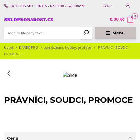
+420 605 561 804
Po - Ne: 8:00 - 24:00hod.
CZK
0
0,00 Kč
Menu
Úvod
DÁREK PRO
zaměstnání, hobby, profese
PRÁVNÍCI, SOUDCI,
PROMOCE
PRÁVNÍCI, SOUDCI, PROMOCE
Cena: