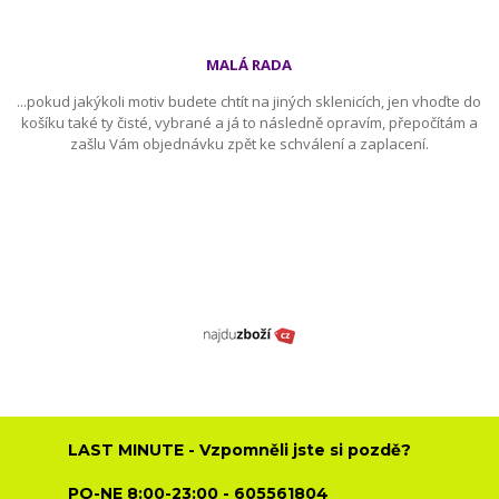
MALÁ RADA
...pokud jakýkoli motiv budete chtít na jiných sklenicích, jen vhoďte do
košíku také ty čisté, vybrané a já to následně opravím, přepočítám a
zašlu Vám objednávku zpět ke schválení a zaplacení.
LAST MINUTE - Vzpomněli jste si pozdě?
PO-NE 8:00-23:00 - 605561804