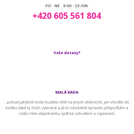
PO - NE 8:00 - 23:30h
+420 605 561 804
Vaše dotazy?
MALÁ RADA
...pokud jakýkoli motiv budete chtít na jiných sklenicích, jen vhoďte do
košíku také ty čisté, vybrané a já to následně opravím, přepočítám a
zašlu Vám objednávku zpět ke schválení a zaplacení.