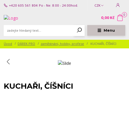
+420 605 561 804
Po - Ne: 8:00 - 24:00hod.
CZK
0
0,00 Kč
Menu
Úvod
DÁREK PRO
zaměstnání, hobby, profese
KUCHAŘI, ČÍŠNÍCI
KUCHAŘI, ČÍŠNÍCI