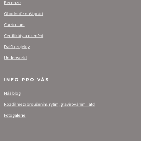
Recenze
Ohodnoťe naši práci
Curriculum
Certifikáty a ocenění
Další projekty
Underworld
INFO PRO VÁS
Náš blog
Rozdíl mezi broušením, rytím, gravírováním...atd
Fotogalerie